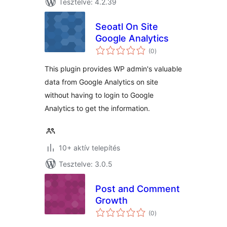
Tesztelve: 4.2.39
Seoatl On Site
Google Analytics
értékelés
(0
)
összesen
This plugin provides WP admin's valuable
data from Google Analytics on site
without having to login to Google
Analytics to get the information.
10+ aktív telepítés
Tesztelve: 3.0.5
Post and Comment
Growth
értékelés
(0
)
összesen