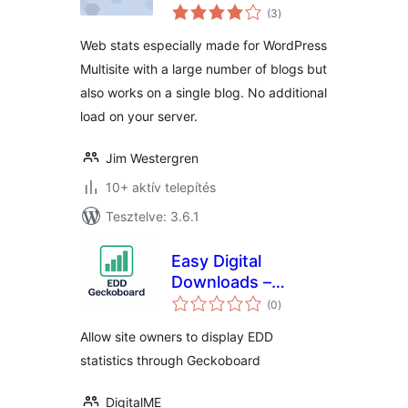
értékelés
(3
)
összesen
Web stats especially made for WordPress
Multisite with a large number of blogs but
also works on a single blog. No additional
load on your server.
Jim Westergren
10+ aktív telepítés
Tesztelve: 3.6.1
Easy Digital
Downloads –
értékelés
Geckoboard
(0
)
összesen
Allow site owners to display EDD
statistics through Geckoboard
DigitalME