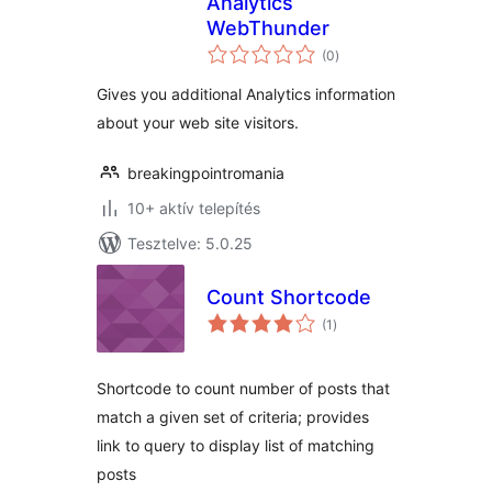
Analytics
WebThunder
értékelés
(0
)
összesen
Gives you additional Analytics information
about your web site visitors.
breakingpointromania
10+ aktív telepítés
Tesztelve: 5.0.25
Count Shortcode
értékelés
(1
)
összesen
Shortcode to count number of posts that
match a given set of criteria; provides
link to query to display list of matching
posts