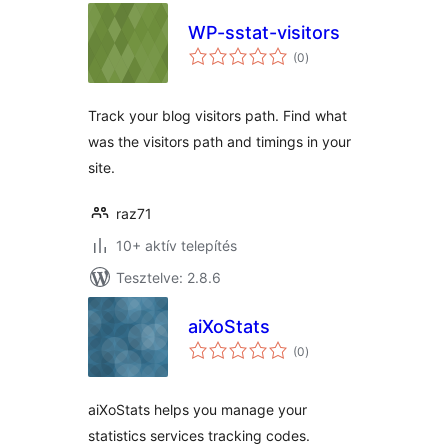
WP-sstat-visitors
értékelés
(0
)
összesen
Track your blog visitors path. Find what
was the visitors path and timings in your
site.
raz71
10+ aktív telepítés
Tesztelve: 2.8.6
aiXoStats
értékelés
(0
)
összesen
aiXoStats helps you manage your
statistics services tracking codes.