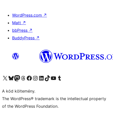
WordPress.com
↗
Matt
↗
bbPress
↗
BuddyPress
↗
Visit our X (formerly Twitter) account
Visit our Bluesky account
Twitter csatornánk
Visit our Threads account
Facebook oldalunk megtekintése
Visit our Instagram account
Visit our LinkedIn account
Visit our TikTok account
Visit our YouTube channel
Visit our Tumblr account
A kód költemény.
The WordPress® trademark is the intellectual property
of the WordPress Foundation.