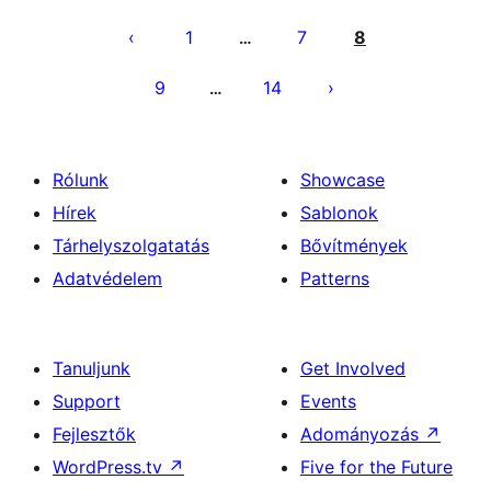
Bejegyzések
lapozása
1
7
8
…
9
14
…
Rólunk
Showcase
Hírek
Sablonok
Tárhelyszolgatatás
Bővítmények
Adatvédelem
Patterns
Tanuljunk
Get Involved
Support
Events
Fejlesztők
Adományozás
↗
WordPress.tv
↗
Five for the Future