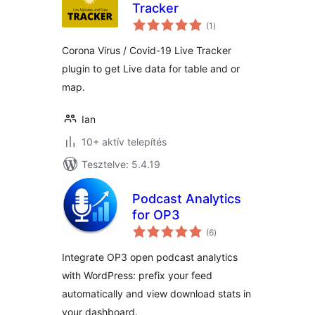
Tracker
értékelés
(1
)
összesen
Corona Virus / Covid-19 Live Tracker
plugin to get Live data for table and or
map.
Ian
10+ aktív telepítés
Tesztelve: 5.4.19
Podcast Analytics
for OP3
értékelés
(6
)
összesen
Integrate OP3 open podcast analytics
with WordPress: prefix your feed
automatically and view download stats in
your dashboard.