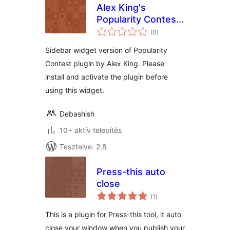
Alex King's
Popularity Contest
értékelés
(AKPC) Widget
(0
)
összesen
Sidebar widget version of Popularity
Contest plugin by Alex King. Please
install and activate the plugin before
using this widget.
Debashish
10+ aktív telepítés
Tesztelve: 2.8
Press-this auto
close
értékelés
(1
)
összesen
This is a plugin for Press-this tool, it auto
close your window when you publish your