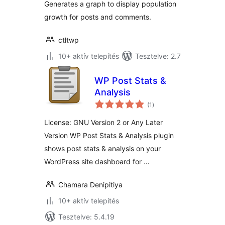
Generates a graph to display population
growth for posts and comments.
ctltwp
10+ aktív telepítés
Tesztelve: 2.7
WP Post Stats &
Analysis
értékelés
(1
)
összesen
License: GNU Version 2 or Any Later
Version WP Post Stats & Analysis plugin
shows post stats & analysis on your
WordPress site dashboard for …
Chamara Denipitiya
10+ aktív telepítés
Tesztelve: 5.4.19