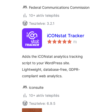
Federal Communications Commission
10+ aktív telepítés
Tesztelve: 3.2.1
iCONstat Tracker
értékelés
(1
)
összesen
Adds the iCONstat analytics tracking
script to your WordPress site.
Lightweight, database-free, GDPR-
compliant web analytics.
iconsuite
10+ aktív telepítés
Tesztelve: 6.9.5