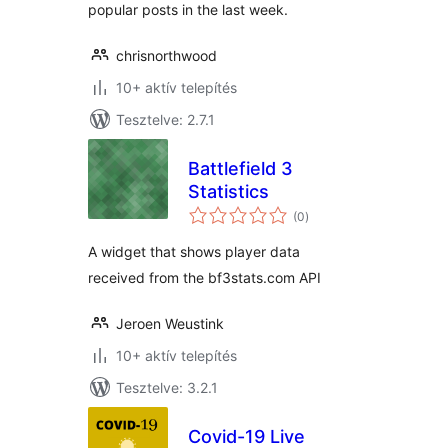
popular posts in the last week.
chrisnorthwood
10+ aktív telepítés
Tesztelve: 2.7.1
Battlefield 3
Statistics
értékelés
(0
)
összesen
A widget that shows player data
received from the bf3stats.com API
Jeroen Weustink
10+ aktív telepítés
Tesztelve: 3.2.1
Covid-19 Live