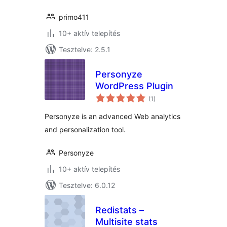
primo411
10+ aktív telepítés
Tesztelve: 2.5.1
Personyze
WordPress Plugin
értékelés
(1
)
összesen
Personyze is an advanced Web analytics
and personalization tool.
Personyze
10+ aktív telepítés
Tesztelve: 6.0.12
Redistats –
Multisite stats