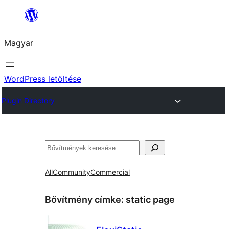
Ugrás
a
Magyar
tartalomhoz
WordPress letöltése
Plugin Directory
Keresés
All
Community
Commercial
Bővítmény címke:
static page