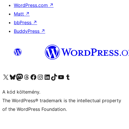
WordPress.com
↗
Matt
↗
bbPress
↗
BuddyPress
↗
Visit our X (formerly Twitter) account
Visit our Bluesky account
Twitter csatornánk
Visit our Threads account
Facebook oldalunk megtekintése
Visit our Instagram account
Visit our LinkedIn account
Visit our TikTok account
Visit our YouTube channel
Visit our Tumblr account
A kód költemény.
The WordPress® trademark is the intellectual property
of the WordPress Foundation.