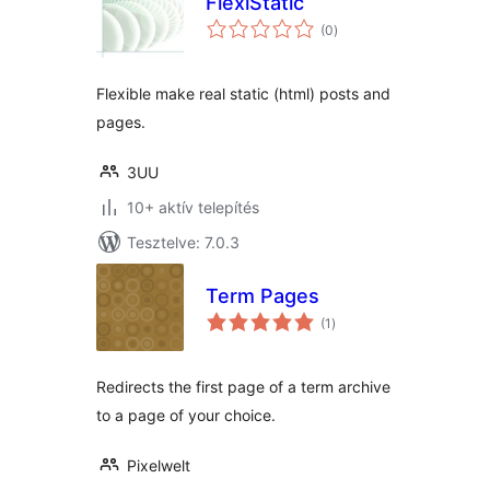
FlexiStatic
értékelés
(0
)
összesen
Flexible make real static (html) posts and
pages.
3UU
10+ aktív telepítés
Tesztelve: 7.0.3
Term Pages
értékelés
(1
)
összesen
Redirects the first page of a term archive
to a page of your choice.
Pixelwelt