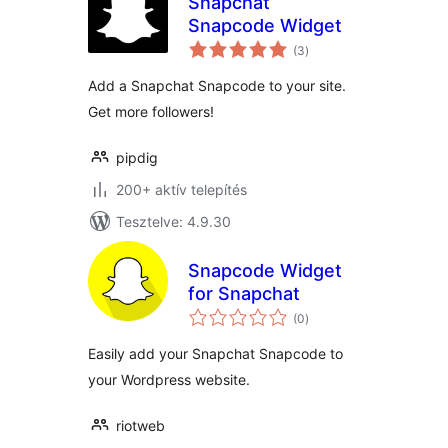
Snapchat
Snapcode Widget
értékelés
(3
)
összesen
Add a Snapchat Snapcode to your site.
Get more followers!
pipdig
200+ aktív telepítés
Tesztelve: 4.9.30
Snapcode Widget
for Snapchat
értékelés
(0
)
összesen
Easily add your Snapchat Snapcode to
your Wordpress website.
riotweb