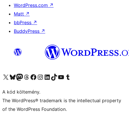
WordPress.com
↗
Matt
↗
bbPress
↗
BuddyPress
↗
Visit our X (formerly Twitter) account
Visit our Bluesky account
Twitter csatornánk
Visit our Threads account
Facebook oldalunk megtekintése
Visit our Instagram account
Visit our LinkedIn account
Visit our TikTok account
Visit our YouTube channel
Visit our Tumblr account
A kód költemény.
The WordPress® trademark is the intellectual property
of the WordPress Foundation.