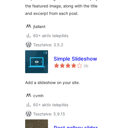
the featured image, along with the title
and excerpt from each post.
jtallant
60+ aktív telepítés
Tesztelve: 3.5.2
Simple Slideshow
értékelés
(3
)
összesen
Add a slideshow on your site.
cvmh
60+ aktív telepítés
Tesztelve: 5.9.15
Post gallery slider