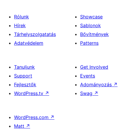
Rólunk
Showcase
Hírek
Sablonok
Tárhelyszolgatatás
Bővítmények
Adatvédelem
Patterns
Tanuljunk
Get Involved
Support
Events
Fejlesztők
Adományozás
↗
WordPress.tv
↗
Swag
↗
WordPress.com
↗
Matt
↗