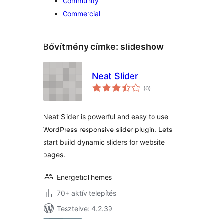
Community
Commercial
Bővítmény címke:
slideshow
Neat Slider
értékelés
(6
)
összesen
Neat Slider is powerful and easy to use
WordPress responsive slider plugin. Lets
start build dynamic sliders for website
pages.
EnergeticThemes
70+ aktív telepítés
Tesztelve: 4.2.39