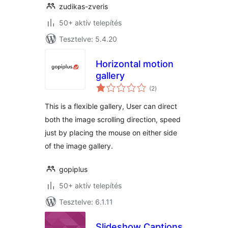
zudikas-zveris
50+ aktív telepítés
Tesztelve: 5.4.20
Horizontal motion
gallery
értékelés
(2
)
összesen
This is a flexible gallery, User can direct
both the image scrolling direction, speed
just by placing the mouse on either side
of the image gallery.
gopiplus
50+ aktív telepítés
Tesztelve: 6.1.11
Slideshow Captions