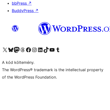
bbPress
↗
BuddyPress
↗
Visit our X (formerly Twitter) account
Visit our Bluesky account
Twitter csatornánk
Visit our Threads account
Facebook oldalunk megtekintése
Visit our Instagram account
Visit our LinkedIn account
Visit our TikTok account
Visit our YouTube channel
Visit our Tumblr account
A kód költemény.
The WordPress® trademark is the intellectual property
of the WordPress Foundation.