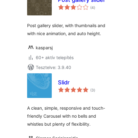
értékelés
(4
)
összesen
Post gallery slider, with thumbnails and
with nice animation, and auto height.
kasparsj
60+ aktív telepítés
Tesztelve: 3.9.40
Slidr
értékelés
(3
)
összesen
A clean, simple, responsive and touch-
friendly Carousel with no bells and
whistles but plenty of flexibility.