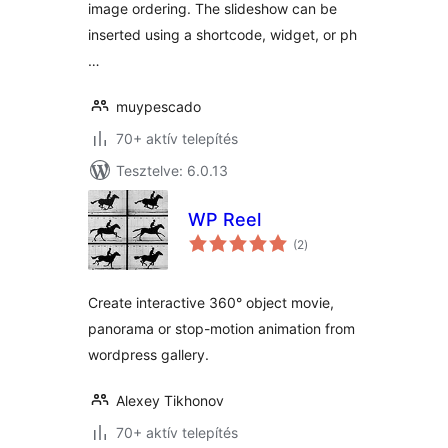
image ordering. The slideshow can be
inserted using a shortcode, widget, or ph
…
muypescado
70+ aktív telepítés
Tesztelve: 6.0.13
WP Reel
értékelés
(2
)
összesen
Create interactive 360° object movie,
panorama or stop-motion animation from
wordpress gallery.
Alexey Tikhonov
70+ aktív telepítés