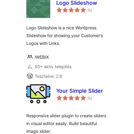
Logo Slideshow
értékelés
(1
)
összesen
Logo Slideshow is a nice Wordpress
Slideshow for showing your Customer's
Logos with Links.
IWEBIX
50+ aktív telepítés
Tesztelve: 2.8
Your Simple Slider
értékelés
(1
)
összesen
Responsive slider plugin to create sliders
in visual editor easily. Build beautiful
image slider.