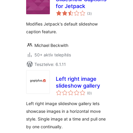
for Jetpack
értékelés
(3
)
összesen
Modifies Jetpack's default slideshow
caption feature.
Michael Beckwith
50+ aktív telepítés
Tesztelve: 6.1.11
Left right image
slideshow gallery
értékelés
(0
)
összesen
Left right image slideshow gallery lets
showcase images in a horizontal move
style. Single image at a time and pull one
by one continually.