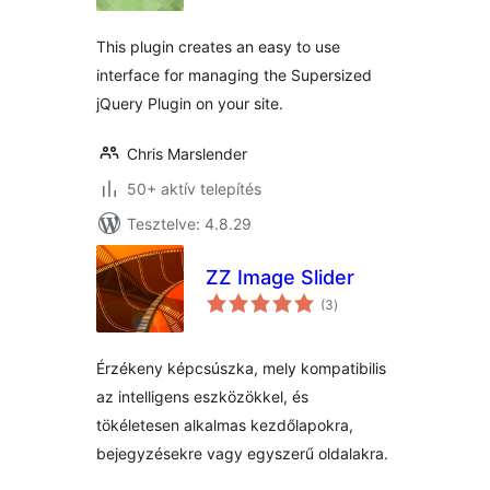
This plugin creates an easy to use
interface for managing the Supersized
jQuery Plugin on your site.
Chris Marslender
50+ aktív telepítés
Tesztelve: 4.8.29
ZZ Image Slider
értékelés
(3
)
összesen
Érzékeny képcsúszka, mely kompatibilis
az intelligens eszközökkel, és
tökéletesen alkalmas kezdőlapokra,
bejegyzésekre vagy egyszerű oldalakra.