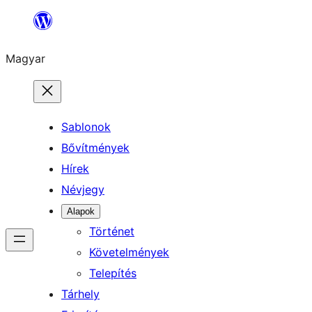
Ugrás
a
Magyar
tartalomhoz
Sablonok
Bővítmények
Hírek
Névjegy
Alapok
Történet
Követelmények
Telepítés
Tárhely