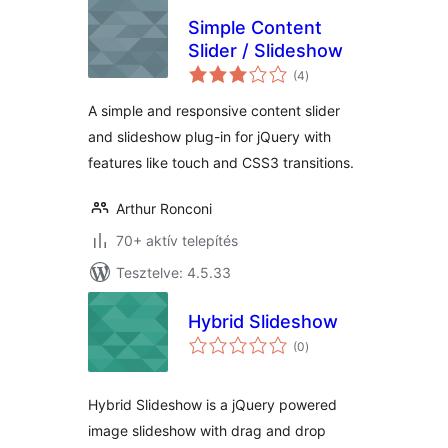
Simple Content
Slider / Slideshow
értékelés
(4
)
összesen
A simple and responsive content slider
and slideshow plug-in for jQuery with
features like touch and CSS3 transitions.
Arthur Ronconi
70+ aktív telepítés
Tesztelve: 4.5.33
Hybrid Slideshow
értékelés
(0
)
összesen
Hybrid Slideshow is a jQuery powered
image slideshow with drag and drop