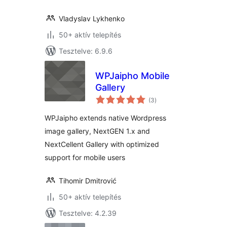
Vladyslav Lykhenko
50+ aktív telepítés
Tesztelve: 6.9.6
WPJaipho Mobile
Gallery
értékelés
(3
)
összesen
WPJaipho extends native Wordpress
image gallery, NextGEN 1.x and
NextCellent Gallery with optimized
support for mobile users
Tihomir Dmitrović
50+ aktív telepítés
Tesztelve: 4.2.39