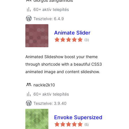
Giorgos Sarigiannidis
60+ aktív telepítés
Tesztelve: 6.4.9
Animate Slider
értékelés
(3
)
összesen
Animated Slideshow boost your theme
through shortcode with a beautiful CSS3
animated image and content slideshow.
nackle2k10
60+ aktív telepítés
Tesztelve: 3.9.40
Envoke Supersized
értékelés
(5
)
összesen