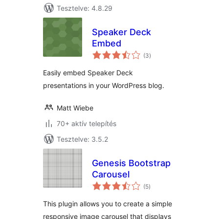
Tesztelve: 4.8.29
Speaker Deck
Embed
értékelés
(3
)
összesen
Easily embed Speaker Deck
presentations in your WordPress blog.
Matt Wiebe
70+ aktív telepítés
Tesztelve: 3.5.2
Genesis Bootstrap
Carousel
értékelés
(5
)
összesen
This plugin allows you to create a simple
responsive image carousel that displays