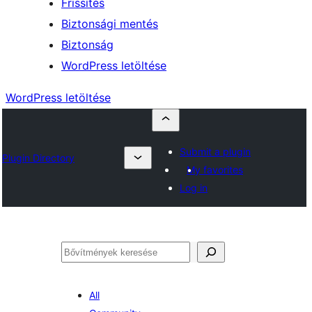
Frissítés
Biztonsági mentés
Biztonság
WordPress letöltése
WordPress letöltése
Submit a plugin
Plugin Directory
My favorites
Log in
Keresés
All