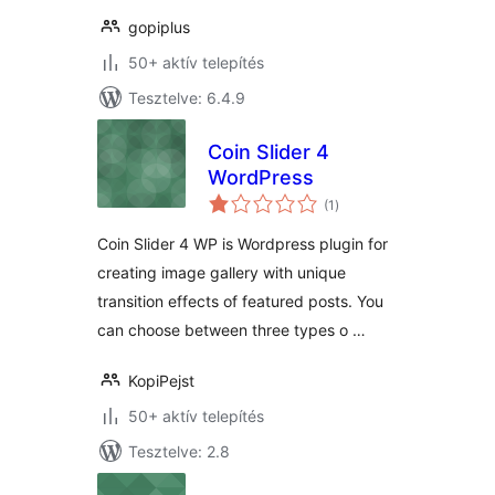
gopiplus
50+ aktív telepítés
Tesztelve: 6.4.9
Coin Slider 4
WordPress
értékelés
(1
)
összesen
Coin Slider 4 WP is Wordpress plugin for
creating image gallery with unique
transition effects of featured posts. You
can choose between three types o …
KopiPejst
50+ aktív telepítés
Tesztelve: 2.8