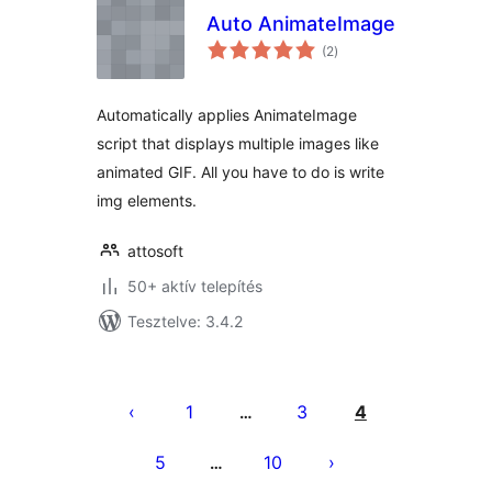
Auto AnimateImage
értékelés
(2
)
összesen
Automatically applies AnimateImage
script that displays multiple images like
animated GIF. All you have to do is write
img elements.
attosoft
50+ aktív telepítés
Tesztelve: 3.4.2
Bejegyzések
lapozása
1
3
4
…
5
10
…