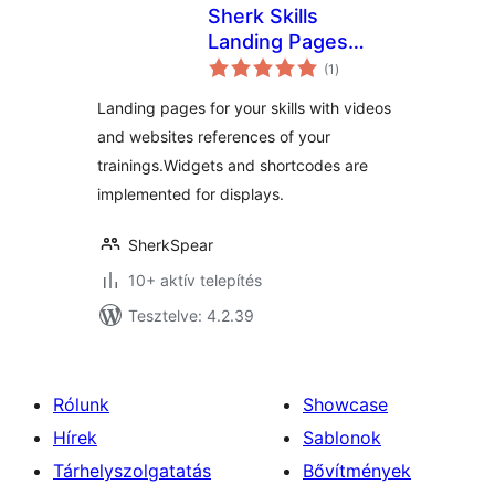
Sherk Skills
Landing Pages
értékelés
Plugin
(1
)
összesen
Landing pages for your skills with videos
and websites references of your
trainings.Widgets and shortcodes are
implemented for displays.
SherkSpear
10+ aktív telepítés
Tesztelve: 4.2.39
Rólunk
Showcase
Hírek
Sablonok
Tárhelyszolgatatás
Bővítmények