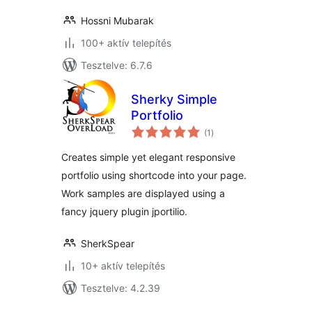
Hossni Mubarak
100+ aktív telepítés
Tesztelve: 6.7.6
Sherky Simple
Portfolio
értékelés
(1
)
összesen
Creates simple yet elegant responsive
portfolio using shortcode into your page.
Work samples are displayed using a
fancy jquery plugin jportilio.
SherkSpear
10+ aktív telepítés
Tesztelve: 4.2.39