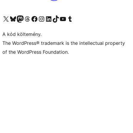
Visit our X (formerly Twitter) account
Visit our Bluesky account
Twitter csatornánk
Visit our Threads account
Facebook oldalunk megtekintése
Visit our Instagram account
Visit our LinkedIn account
Visit our TikTok account
Visit our YouTube channel
Visit our Tumblr account
A kód költemény.
The WordPress® trademark is the intellectual property
of the WordPress Foundation.