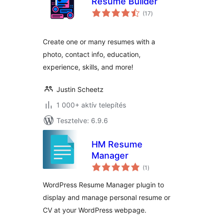
Resume Builder
értékelés
(17
)
összesen
Create one or many resumes with a
photo, contact info, education,
experience, skills, and more!
Justin Scheetz
1 000+ aktív telepítés
Tesztelve: 6.9.6
HM Resume
Manager
értékelés
(1
)
összesen
WordPress Resume Manager plugin to
display and manage personal resume or
CV at your WordPress webpage.