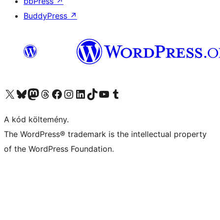
bbPress
↗
BuddyPress
↗
Visit our X (formerly Twitter) account
Visit our Bluesky account
Twitter csatornánk
Visit our Threads account
Facebook oldalunk megtekintése
Visit our Instagram account
Visit our LinkedIn account
Visit our TikTok account
Visit our YouTube channel
Visit our Tumblr account
A kód költemény.
The WordPress® trademark is the intellectual property
of the WordPress Foundation.