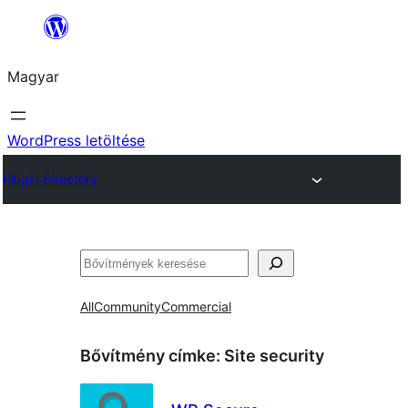
Ugrás
a
Magyar
tartalomhoz
WordPress letöltése
Plugin Directory
Keresés
All
Community
Commercial
Bővítmény címke:
Site security