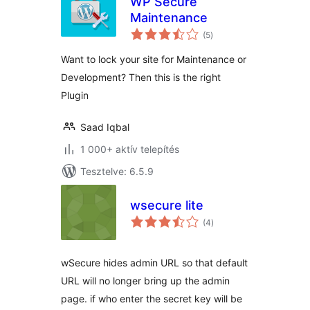
WP Secure
Maintenance
értékelés
(5
)
összesen
Want to lock your site for Maintenance or
Development? Then this is the right
Plugin
Saad Iqbal
1 000+ aktív telepítés
Tesztelve: 6.5.9
wsecure lite
értékelés
(4
)
összesen
wSecure hides admin URL so that default
URL will no longer bring up the admin
page. if who enter the secret key will be