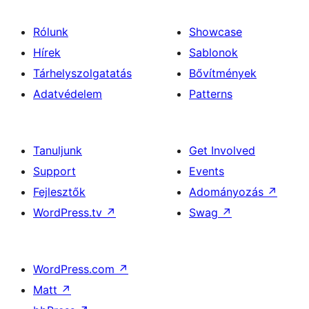
Rólunk
Showcase
Hírek
Sablonok
Tárhelyszolgatatás
Bővítmények
Adatvédelem
Patterns
Tanuljunk
Get Involved
Support
Events
Fejlesztők
Adományozás
↗
WordPress.tv
↗
Swag
↗
WordPress.com
↗
Matt
↗