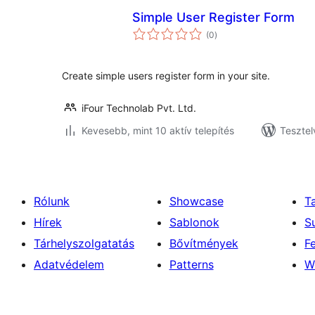
Simple User Register Form
értékelés
(0
)
összesen
Create simple users register form in your site.
iFour Technolab Pvt. Ltd.
Kevesebb, mint 10 aktív telepítés
Tesztel
Rólunk
Showcase
T
Hírek
Sablonok
S
Tárhelyszolgatatás
Bővítmények
F
Adatvédelem
Patterns
W