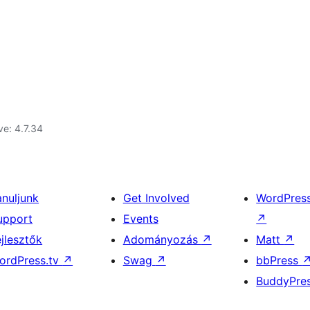
ve: 4.7.34
anuljunk
Get Involved
WordPres
upport
Events
↗
ejlesztők
Adományozás
↗
Matt
↗
ordPress.tv
↗
Swag
↗
bbPress
BuddyPre