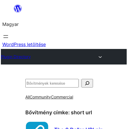
Ugrás
a
Magyar
tartalomhoz
WordPress letöltése
Plugin Directory
Keresés
All
Community
Commercial
Bővítmény címke:
short url