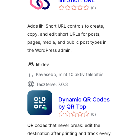
lihi Short URL
értékelés
(0
)
összesen
Adds lihi Short URL controls to create,
copy, and edit short URLs for posts,
pages, media, and public post types in
the WordPress admin.
lihidev
Kevesebb, mint 10 aktív telepítés
Tesztelve: 7.0.3
Dynamic QR Codes
by QR Top
értékelés
(0
)
összesen
QR codes that never break: edit the
destination after printing and track every