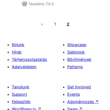
Tesztelve: 7.0.3
Bejegyzések
lapozása
1
2
Rólunk
Showcase
Hírek
Sablonok
Tárhelyszolgatatás
Bővítmények
Adatvédelem
Patterns
Tanuljunk
Get Involved
Support
Events
Fejlesztők
Adományozás
↗
WordPress.tv
↗
Swag
↗