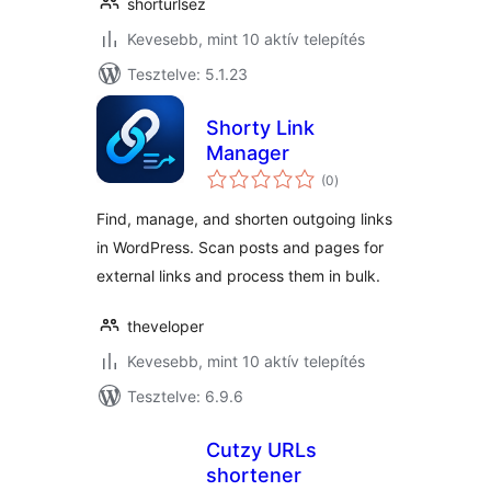
shorturlsez
Kevesebb, mint 10 aktív telepítés
Tesztelve: 5.1.23
Shorty Link
Manager
értékelés
(0
)
összesen
Find, manage, and shorten outgoing links
in WordPress. Scan posts and pages for
external links and process them in bulk.
theveloper
Kevesebb, mint 10 aktív telepítés
Tesztelve: 6.9.6
Cutzy URLs
shortener