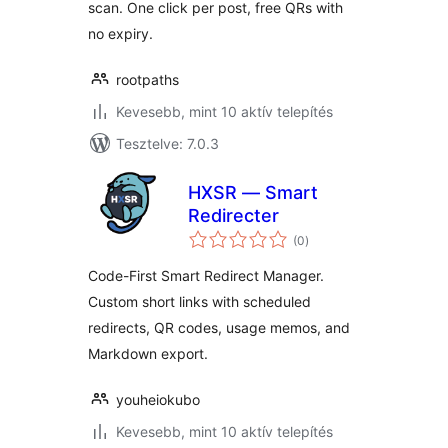
scan. One click per post, free QRs with
no expiry.
rootpaths
Kevesebb, mint 10 aktív telepítés
Tesztelve: 7.0.3
HXSR — Smart
Redirecter
értékelés
(0
)
összesen
Code-First Smart Redirect Manager.
Custom short links with scheduled
redirects, QR codes, usage memos, and
Markdown export.
youheiokubo
Kevesebb, mint 10 aktív telepítés