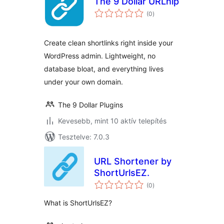
The 9 Dollar URLnip
értékelés
(0
)
összesen
Create clean shortlinks right inside your
WordPress admin. Lightweight, no
database bloat, and everything lives
under your own domain.
The 9 Dollar Plugins
Kevesebb, mint 10 aktív telepítés
Tesztelve: 7.0.3
URL Shortener by
ShortUrlsEZ.
értékelés
(0
)
összesen
What is ShortUrlsEZ?