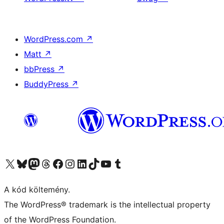
WordPress.com
↗
Matt
↗
bbPress
↗
BuddyPress
↗
Visit our X (formerly Twitter) account
Visit our Bluesky account
Twitter csatornánk
Visit our Threads account
Facebook oldalunk megtekintése
Visit our Instagram account
Visit our LinkedIn account
Visit our TikTok account
Visit our YouTube channel
Visit our Tumblr account
A kód költemény.
The WordPress® trademark is the intellectual property
of the WordPress Foundation.