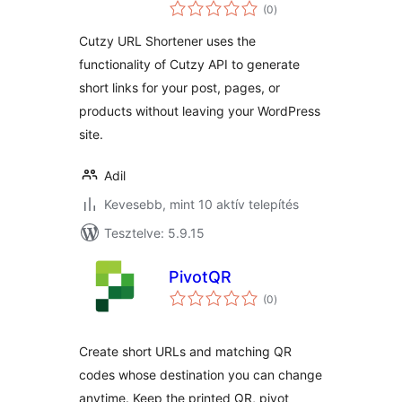
értékelés
(0
)
összesen
Cutzy URL Shortener uses the
functionality of Cutzy API to generate
short links for your post, pages, or
products without leaving your WordPress
site.
Adil
Kevesebb, mint 10 aktív telepítés
Tesztelve: 5.9.15
PivotQR
értékelés
(0
)
összesen
Create short URLs and matching QR
codes whose destination you can change
anytime. Keep the printed QR, pivot