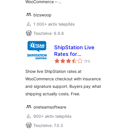
WooCommerce – …
bizswoop
1 000+ aktív telepítés
Tesztelve: 6.9.6
ShipStation Live
Rates for
értékelés
WooCommerce
(11
)
összesen
Show live ShipStation rates at
WooCommerce checkout with insurance
and signature support. Buyers pay what
shipping actually costs. Free.
oneteamsoftware
900+ aktív telepítés
Tesztelve: 7.0.3