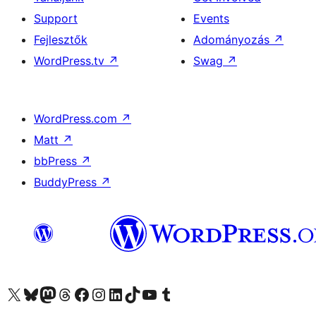
Support
Events
Fejlesztők
Adományozás
↗
WordPress.tv
↗
Swag
↗
WordPress.com
↗
Matt
↗
bbPress
↗
BuddyPress
↗
Visit our X (formerly Twitter) account
Visit our Bluesky account
Twitter csatornánk
Visit our Threads account
Facebook oldalunk megtekintése
Visit our Instagram account
Visit our LinkedIn account
Visit our TikTok account
Visit our YouTube channel
Visit our Tumblr account