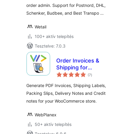
order admin. Support for Postnord, DHL,
Schenker, Budbee, and Best Transpo …
Wetail
100+ aktív telepítés
Tesztelve: 7.0.3
Order Invoices &
Shipping for
értékelés
Woocommerce
(7
)
összesen
Generate PDF Invoices, Shipping Labels,
Packing Slips, Delivery Notes and Credit
notes for your WooCommerce store.
WebPlanex
50+ aktív telepítés
Tesztelve: 6.9.6