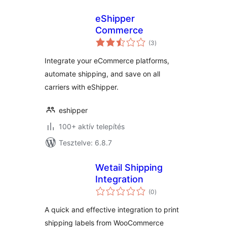
eShipper
Commerce
értékelés
(3
)
összesen
Integrate your eCommerce platforms,
automate shipping, and save on all
carriers with eShipper.
eshipper
100+ aktív telepítés
Tesztelve: 6.8.7
Wetail Shipping
Integration
értékelés
(0
)
összesen
A quick and effective integration to print
shipping labels from WooCommerce