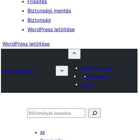
Frissítés
Biztonsági mentés
Biztonság
WordPress letöltése
WordPress letöltése
Submit a plugin
Plugin Directory
My favorites
Log in
Keresés
All