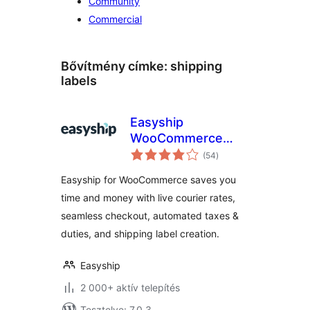
Community
Commercial
Bővítmény címke:
shipping
labels
Easyship
WooCommerce
értékelés
Shipping Rates
(54
)
összesen
Easyship for WooCommerce saves you
time and money with live courier rates,
seamless checkout, automated taxes &
duties, and shipping label creation.
Easyship
2 000+ aktív telepítés
Tesztelve: 7.0.3