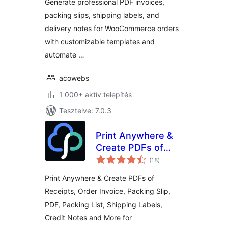
Generate professional PDF invoices,
packing slips, shipping labels, and
delivery notes for WooCommerce orders
with customizable templates and
automate …
acowebs
1 000+ aktív telepítés
Tesztelve: 7.0.3
Print Anywhere &
Create PDFs of
értékelés
Order Receipts,
(18
)
összesen
Invoices, Labels &
Print Anywhere & Create PDFs of
More.
Receipts, Order Invoice, Packing Slip,
PDF, Packing List, Shipping Labels,
Credit Notes and More for