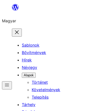
Ugrás
a
Magyar
tartalomhoz
Sablonok
Bővítmények
Hírek
Névjegy
Alapok
Történet
Követelmények
Telepítés
Tárhely