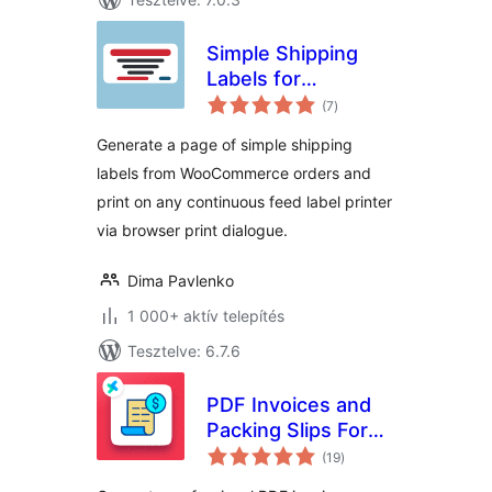
Simple Shipping
Labels for
értékelés
WooCommerce
(7
)
összesen
Generate a page of simple shipping
labels from WooCommerce orders and
print on any continuous feed label printer
via browser print dialogue.
Dima Pavlenko
1 000+ aktív telepítés
Tesztelve: 6.7.6
PDF Invoices and
Packing Slips For
értékelés
WooCommerce
(19
)
összesen