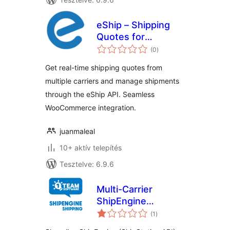
eShip – Shipping
Quotes for
értékelés
WooCommerce
(0
)
összesen
Get real-time shipping quotes from
multiple carriers and manage shipments
through the eShip API. Seamless
WooCommerce integration.
juanmaleal
10+ aktív telepítés
Tesztelve: 6.9.6
Multi-Carrier
ShipEngine
értékelés
Shipping Rates &
(1
)
összesen
Address Validation