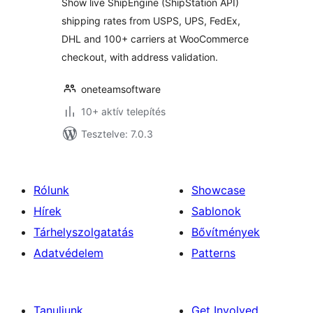
Show live ShipEngine (ShipStation API)
for WooCommerce
shipping rates from USPS, UPS, FedEx,
DHL and 100+ carriers at WooCommerce
checkout, with address validation.
oneteamsoftware
10+ aktív telepítés
Tesztelve: 7.0.3
Rólunk
Showcase
Hírek
Sablonok
Tárhelyszolgatatás
Bővítmények
Adatvédelem
Patterns
Tanuljunk
Get Involved