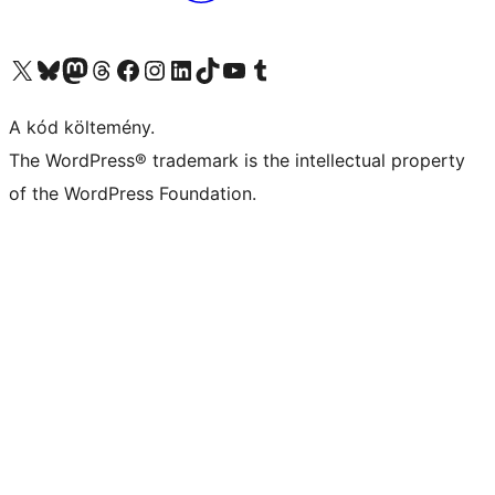
Visit our X (formerly Twitter) account
Visit our Bluesky account
Twitter csatornánk
Visit our Threads account
Facebook oldalunk megtekintése
Visit our Instagram account
Visit our LinkedIn account
Visit our TikTok account
Visit our YouTube channel
Visit our Tumblr account
A kód költemény.
The WordPress® trademark is the intellectual property
of the WordPress Foundation.