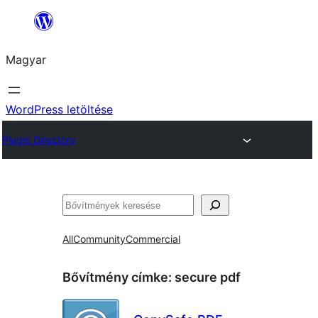
Ugrás
a
Magyar
tartalomhoz
WordPress letöltése
Plugin Directory
Keresés
All
Community
Commercial
Bővítmény címke:
secure pdf