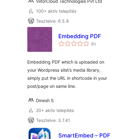
ViitorCloud Technologies Pvt Ltd
100+ aktív telepítés
Tesztelve: 6.5.8
Embedding PDF
értékelés
(0
)
összesen
Embedding PDF which is uploaded on
your Wordpress site\'s media library,
simply put the URL in shortcode in your
post/page on same line.
Dinesh S
20+ aktív telepítés
Tesztelve: 3.7.41
SmartEmbed – PDF