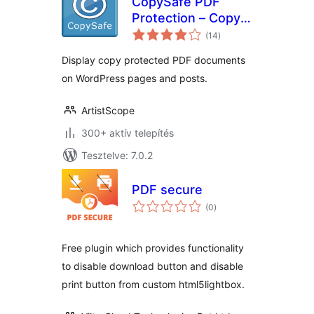
CopySafe PDF
Protection – Copy
értékelés
Protect PDF
(14
)
összesen
Display copy protected PDF documents
on WordPress pages and posts.
ArtistScope
300+ aktív telepítés
Tesztelve: 7.0.2
PDF secure
értékelés
(0
)
összesen
Free plugin which provides functionality
to disable download button and disable
print button from custom html5lightbox.