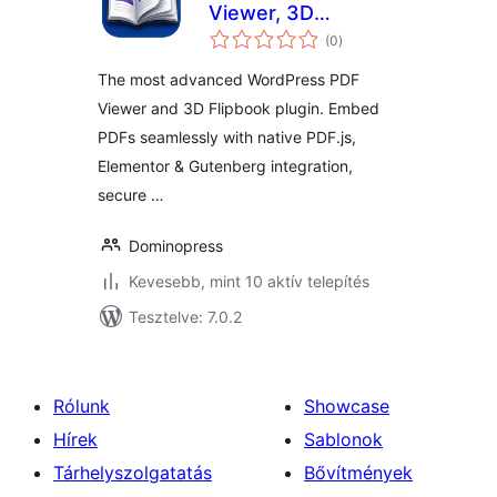
Viewer, 3D
értékelés
Flipbook, and
(0
)
összesen
Secure PDF
The most advanced WordPress PDF
Embedder
Viewer and 3D Flipbook plugin. Embed
PDFs seamlessly with native PDF.js,
Elementor & Gutenberg integration,
secure …
Dominopress
Kevesebb, mint 10 aktív telepítés
Tesztelve: 7.0.2
Rólunk
Showcase
Hírek
Sablonok
Tárhelyszolgatatás
Bővítmények