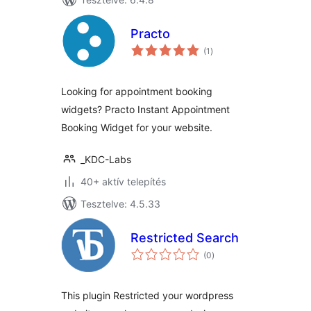
Practo
értékelés
(1
)
összesen
Looking for appointment booking
widgets? Practo Instant Appointment
Booking Widget for your website.
_KDC-Labs
40+ aktív telepítés
Tesztelve: 4.5.33
Restricted Search
értékelés
(0
)
összesen
This plugin Restricted your wordpress