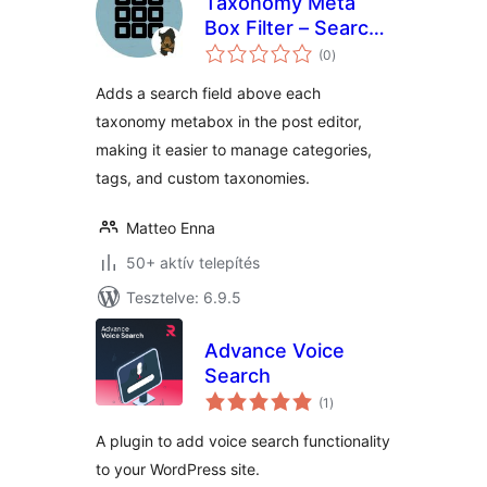
Taxonomy Meta
Box Filter – Search
értékelés
taxonomies from
(0
)
összesen
the editor
Adds a search field above each
taxonomy metabox in the post editor,
making it easier to manage categories,
tags, and custom taxonomies.
Matteo Enna
50+ aktív telepítés
Tesztelve: 6.9.5
Advance Voice
Search
értékelés
(1
)
összesen
A plugin to add voice search functionality
to your WordPress site.