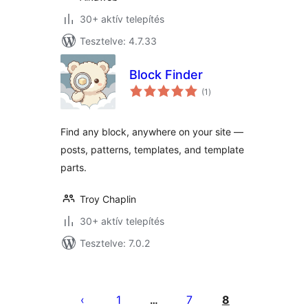
30+ aktív telepítés
Tesztelve: 4.7.33
Block Finder
értékelés
(1
)
összesen
Find any block, anywhere on your site —
posts, patterns, templates, and template
parts.
Troy Chaplin
30+ aktív telepítés
Tesztelve: 7.0.2
Bejegyzések
lapozása
1
7
8
…