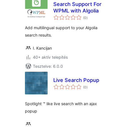
Search Support For
WPML with Algolia
értékelés
(0
)
összesen
Add multilingual support to your Algolia
search results.
I. Kancijan
40+ aktív telepítés
Tesztelve: 6.0.0
Live Search Popup
értékelés
(0
)
összesen
Spotlight ™ like live search with an ajax
popup