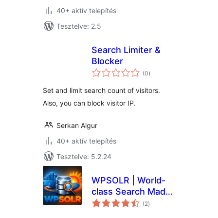
40+ aktív telepítés
Tesztelve: 2.5
Search Limiter &
Blocker
értékelés
(0
)
összesen
Set and limit search count of visitors.
Also, you can block visitor IP.
Serkan Algur
40+ aktív telepítés
Tesztelve: 5.2.24
WPSOLR | World-
class Search Made
értékelés
Simple for Every
(2
)
összesen
Business