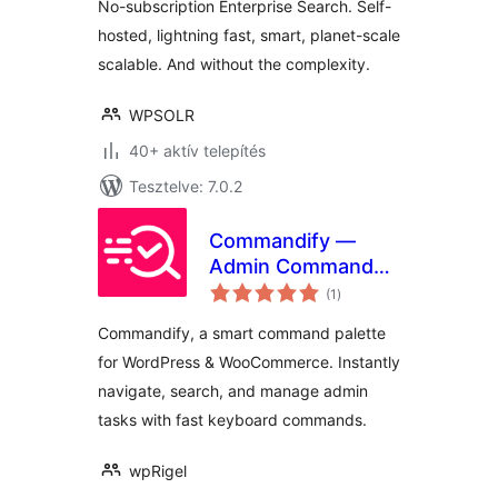
No-subscription Enterprise Search. Self-
hosted, lightning fast, smart, planet-scale
scalable. And without the complexity.
WPSOLR
40+ aktív telepítés
Tesztelve: 7.0.2
Commandify —
Admin Command
értékelés
Palette
(1
)
összesen
Commandify, a smart command palette
for WordPress & WooCommerce. Instantly
navigate, search, and manage admin
tasks with fast keyboard commands.
wpRigel