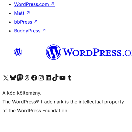
WordPress.com
↗
Matt
↗
bbPress
↗
BuddyPress
↗
Visit our X (formerly Twitter) account
Visit our Bluesky account
Twitter csatornánk
Visit our Threads account
Facebook oldalunk megtekintése
Visit our Instagram account
Visit our LinkedIn account
Visit our TikTok account
Visit our YouTube channel
Visit our Tumblr account
A kód költemény.
The WordPress® trademark is the intellectual property
of the WordPress Foundation.