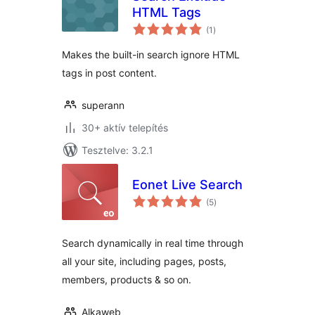
HTML Tags
értékelés
(1
)
összesen
Makes the built-in search ignore HTML
tags in post content.
superann
30+ aktív telepítés
Tesztelve: 3.2.1
Eonet Live Search
értékelés
(5
)
összesen
Search dynamically in real time through
all your site, including pages, posts,
members, products & so on.
Alkaweb