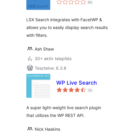
értékelés
(0
)
összesen
LSX Search integrates with FacetWP &
allows you to easily display search results
with filters.
Ash Shaw
30+ aktív telepítés
Tesztelve: 6.3.8
WP Live Search
értékelés
(3
)
összesen
A super light-weight live search plugin
that utilizes the WP REST API.
Nick Haskins