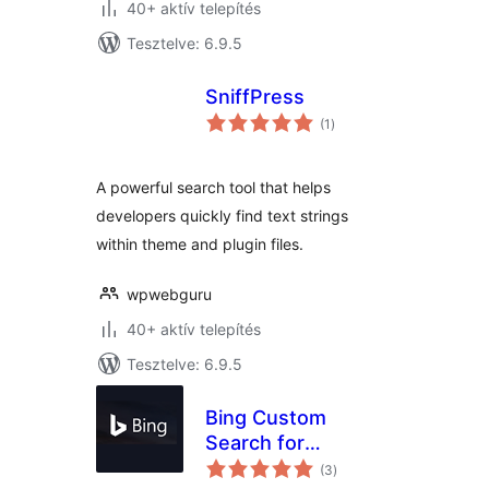
40+ aktív telepítés
Tesztelve: 6.9.5
SniffPress
értékelés
(1
)
összesen
A powerful search tool that helps
developers quickly find text strings
within theme and plugin files.
wpwebguru
40+ aktív telepítés
Tesztelve: 6.9.5
Bing Custom
Search for
értékelés
WordPress
(3
)
összesen