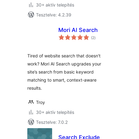
30+ aktív telepítés
Tesztelve: 4.2.39
Mori AI Search
értékelés
(2
)
összesen
Tired of website search that doesn't
work? Mori AI Search upgrades your
site’s search from basic keyword
matching to smart, context-aware
results.
Troy
30+ aktív telepítés
Tesztelve: 7.0.2
Search Exclude