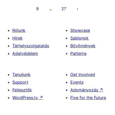
9
27
…
Rólunk
Showcase
Hírek
Sablonok
Tárhelyszolgatatás
Bővítmények
Adatvédelem
Patterns
Tanuljunk
Get Involved
Support
Events
Fejlesztők
Adományozás
↗
WordPress.tv
↗
Five for the Future