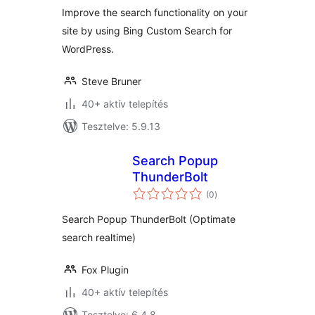
Improve the search functionality on your
site by using Bing Custom Search for
WordPress.
Steve Bruner
40+ aktív telepítés
Tesztelve: 5.9.13
Search Popup
ThunderBolt
értékelés
(0
)
összesen
Search Popup ThunderBolt (Optimate
search realtime)
Fox Plugin
40+ aktív telepítés
Tesztelve: 6.4.8