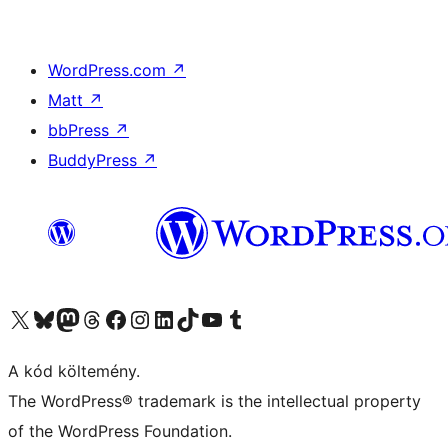
WordPress.com
↗
Matt
↗
bbPress
↗
BuddyPress
↗
Visit our X (formerly Twitter) account
Visit our Bluesky account
Twitter csatornánk
Visit our Threads account
Facebook oldalunk megtekintése
Visit our Instagram account
Visit our LinkedIn account
Visit our TikTok account
Visit our YouTube channel
Visit our Tumblr account
A kód költemény.
The WordPress® trademark is the intellectual property
of the WordPress Foundation.