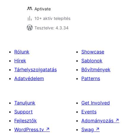
Aptivate
10+ aktív telepítés
Tesztelve: 4.3.34
Rólunk
Showcase
Hírek
Sablonok
Tárhelyszolgatatás
Bővítmények
Adatvédelem
Patterns
Tanuljunk
Get Involved
Support
Events
Fejlesztők
Adományozás
↗
WordPress.tv
↗
Swag
↗