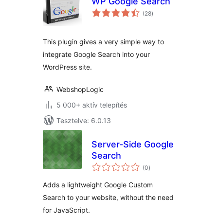
WP Google Search
értékelés
(28
)
összesen
This plugin gives a very simple way to
integrate Google Search into your
WordPress site.
WebshopLogic
5 000+ aktív telepítés
Tesztelve: 6.0.13
Server-Side Google
Search
értékelés
(0
)
összesen
Adds a lightweight Google Custom
Search to your website, without the need
for JavaScript.