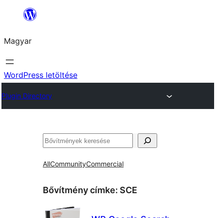
Ugrás
a
Magyar
tartalomhoz
WordPress letöltése
Plugin Directory
Keresés
All
Community
Commercial
Bővítmény címke:
SCE