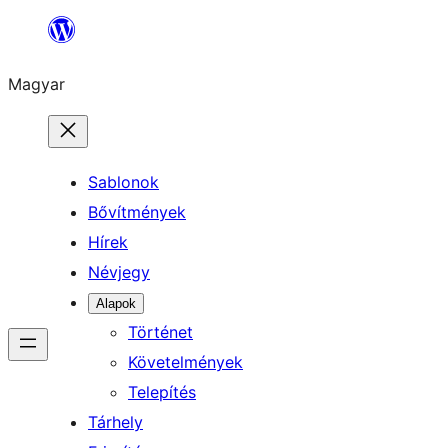
Ugrás
a
Magyar
tartalomhoz
Sablonok
Bővítmények
Hírek
Névjegy
Alapok
Történet
Követelmények
Telepítés
Tárhely