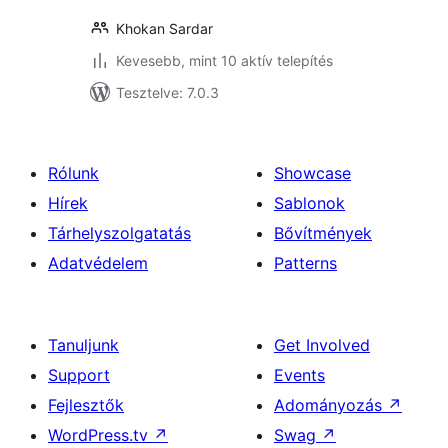
Khokan Sardar
Kevesebb, mint 10 aktív telepítés
Tesztelve: 7.0.3
Rólunk
Showcase
Hírek
Sablonok
Tárhelyszolgatatás
Bővítmények
Adatvédelem
Patterns
Tanuljunk
Get Involved
Support
Events
Fejlesztők
Adományozás
↗
WordPress.tv
↗
Swag
↗