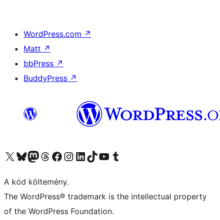
WordPress.com
↗
Matt
↗
bbPress
↗
BuddyPress
↗
Visit our X (formerly Twitter) account
Visit our Bluesky account
Twitter csatornánk
Visit our Threads account
Facebook oldalunk megtekintése
Visit our Instagram account
Visit our LinkedIn account
Visit our TikTok account
Visit our YouTube channel
Visit our Tumblr account
A kód költemény.
The WordPress® trademark is the intellectual property
of the WordPress Foundation.