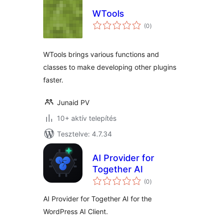
WTools
értékelés
(0
)
összesen
WTools brings various functions and
classes to make developing other plugins
faster.
Junaid PV
10+ aktív telepítés
Tesztelve: 4.7.34
AI Provider for
Together AI
értékelés
(0
)
összesen
AI Provider for Together AI for the
WordPress AI Client.