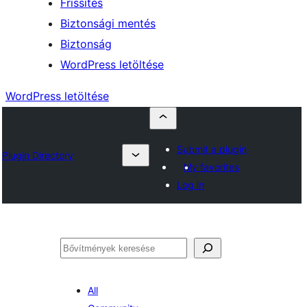
Frissítés
Biztonsági mentés
Biztonság
WordPress letöltése
WordPress letöltése
Submit a plugin
Plugin Directory
My favorites
Log in
Keresés
All