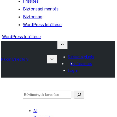
Frissítés
Biztonsági mentés
Biztonság
WordPress letöltése
WordPress letöltése
Submit a plugin
Plugin Directory
My favorites
Log in
Keresés
All