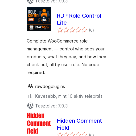
Tesztelve: 7.0.3
RDP Role Control
Lite
értékelés
(0
)
összesen
Complete WooCommerce role
management — control who sees your
products, what they pay, and how they
check out, all by user role. No code
required.
rawdogplugins
Kevesebb, mint 10 aktív telepítés
Tesztelve: 7.0.3
Hidden Comment
Field
értékelés
(0
)