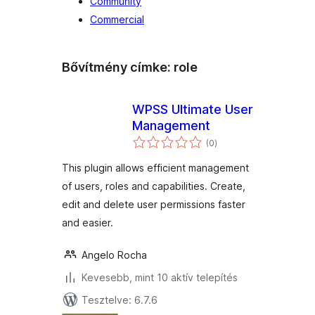
Community
Commercial
Bővítmény címke:
role
WPSS Ultimate User
Management
értékelés
(0
)
összesen
This plugin allows efficient management
of users, roles and capabilities. Create,
edit and delete user permissions faster
and easier.
Angelo Rocha
Kevesebb, mint 10 aktív telepítés
Tesztelve: 6.7.6