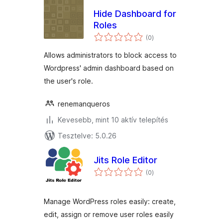
Hide Dashboard for
Roles
értékelés
(0
)
összesen
Allows administrators to block access to
Wordpress' admin dashboard based on
the user's role.
renemanqueros
Kevesebb, mint 10 aktív telepítés
Tesztelve: 5.0.26
Jits Role Editor
értékelés
(0
)
összesen
Manage WordPress roles easily: create,
edit, assign or remove user roles easily