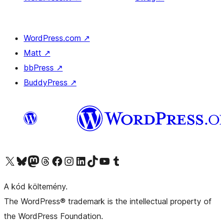
WordPress.com
↗
Matt
↗
bbPress
↗
BuddyPress
↗
Visit our X (formerly Twitter) account
Visit our Bluesky account
Twitter csatornánk
Visit our Threads account
Facebook oldalunk megtekintése
Visit our Instagram account
Visit our LinkedIn account
Visit our TikTok account
Visit our YouTube channel
Visit our Tumblr account
A kód költemény.
The WordPress® trademark is the intellectual property of
the WordPress Foundation.