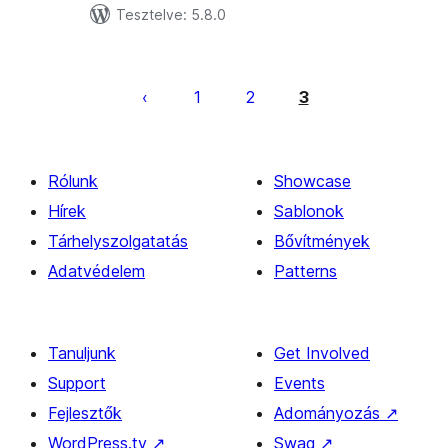
Tesztelve: 5.8.0
Bejegyzések
lapozása
1
2
3
Rólunk
Showcase
Hírek
Sablonok
Tárhelyszolgatatás
Bővítmények
Adatvédelem
Patterns
Tanuljunk
Get Involved
Support
Events
Fejlesztők
Adományozás
↗
WordPress.tv
↗
Swag
↗