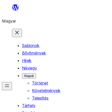
Ugrás
a
Magyar
tartalomhoz
Sablonok
Bővítmények
Hírek
Névjegy
Alapok
Történet
Követelmények
Telepítés
Tárhely