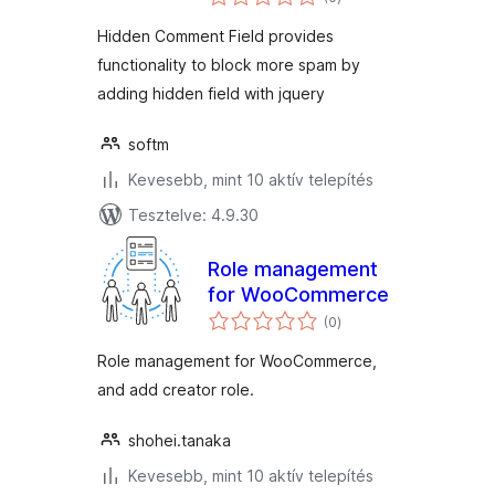
összesen
Hidden Comment Field provides
functionality to block more spam by
adding hidden field with jquery
softm
Kevesebb, mint 10 aktív telepítés
Tesztelve: 4.9.30
Role management
for WooCommerce
értékelés
(0
)
összesen
Role management for WooCommerce,
and add creator role.
shohei.tanaka
Kevesebb, mint 10 aktív telepítés