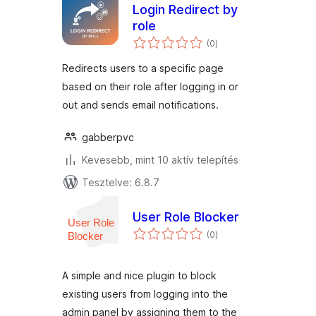
Login Redirect by
role
értékelés
(0
)
összesen
Redirects users to a specific page
based on their role after logging in or
out and sends email notifications.
gabberpvc
Kevesebb, mint 10 aktív telepítés
Tesztelve: 6.8.7
User Role Blocker
értékelés
(0
)
összesen
A simple and nice plugin to block
existing users from logging into the
admin panel by assigning them to the