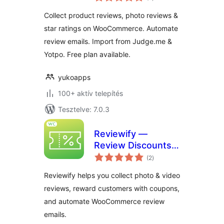
összesen
Yuko
Collect product reviews, photo reviews &
star ratings on WooCommerce. Automate
review emails. Import from Judge.me &
Yotpo. Free plan available.
yukoapps
100+ aktív telepítés
Tesztelve: 7.0.3
Reviewify —
Review Discounts &
értékelés
Photo/Video
(2
)
összesen
Reviews for
Reviewify helps you collect photo & video
WooCommerce
reviews, reward customers with coupons,
and automate WooCommerce review
emails.