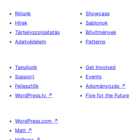
Rólunk
Showcase
Hírek
Sablonok
Tárhelyszolgatatás
Bővítmények
Adatvédelem
Patterns
Tanuljunk
Get Involved
Support
Events
Fejlesztők
Adományozás
↗
WordPress.tv
↗
Five for the Future
WordPress.com
↗
Matt
↗
bbPress
↗