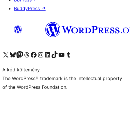
BuddyPress
↗
Visit our X (formerly Twitter) account
Visit our Bluesky account
Twitter csatornánk
Visit our Threads account
Facebook oldalunk megtekintése
Visit our Instagram account
Visit our LinkedIn account
Visit our TikTok account
Visit our YouTube channel
Visit our Tumblr account
A kód költemény.
The WordPress® trademark is the intellectual property
of the WordPress Foundation.