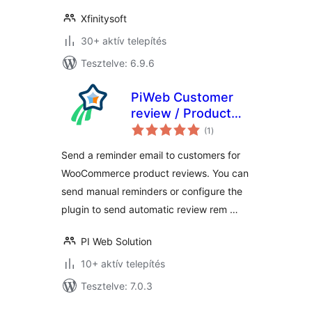
Xfinitysoft
30+ aktív telepítés
Tesztelve: 6.9.6
PiWeb Customer
review / Product
értékelés
review for
(1
)
összesen
WooCommerce
Send a reminder email to customers for
WooCommerce product reviews. You can
send manual reminders or configure the
plugin to send automatic review rem …
PI Web Solution
10+ aktív telepítés
Tesztelve: 7.0.3