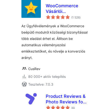
WooCommerce
Vásárlói
értékelés
Vélemények
(1 526
)
összesen
Az Ügyfélvélemények a WooCommerce
beépülő modulról közösségi bizonyítással
több eladást érhet el. Állítson be
automatikus véleményezési
emlékeztetőket, és növelje a konverziós
arányt.
CusRev
80 000+ aktív telepítés
Tesztelve: 7.0.3
Product Reviews &
Photo Reviews for
értékelés
WooCommerce –
(6
)