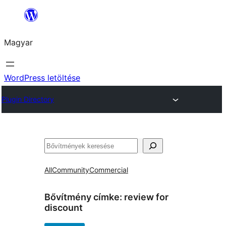
Ugrás
a
Magyar
tartalomhoz
WordPress letöltése
Plugin Directory
Keresés
All
Community
Commercial
Bővítmény címke:
review for
discount