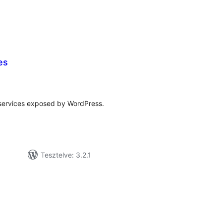
es
tékelés
sszesen
bservices exposed by WordPress.
Tesztelve: 3.2.1