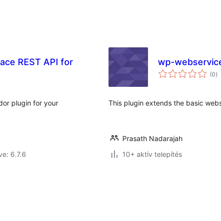
ace REST API for
wp-webservic
ér
(0
)
ö
or plugin for your
This plugin extends the basic we
Prasath Nadarajah
ve: 6.7.6
10+ aktív telepítés