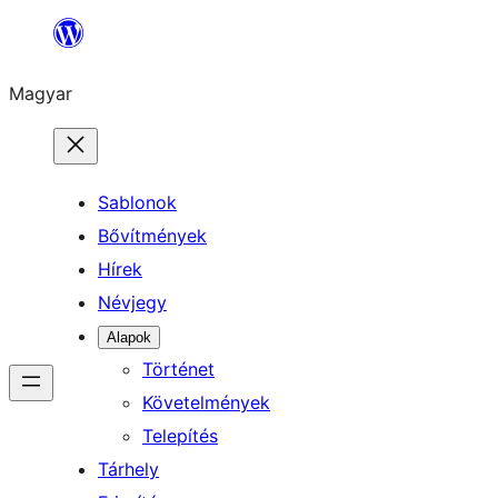
Ugrás
a
Magyar
tartalomhoz
Sablonok
Bővítmények
Hírek
Névjegy
Alapok
Történet
Követelmények
Telepítés
Tárhely