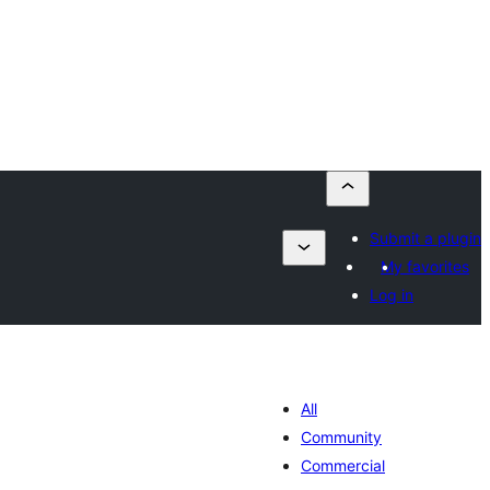
Submit a plugin
My favorites
Log in
All
Community
Commercial