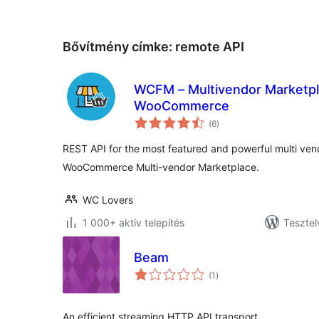
Bővítmény címke:
remote API
WCFM – Multivendor Marketpl
WooCommerce
értékelés
(6
)
összesen
REST API for the most featured and powerful multi vend
WooCommerce Multi-vendor Marketplace.
WC Lovers
1 000+ aktív telepítés
Tesztel
Beam
értékelés
(1
)
összesen
An efficient streaming HTTP API transport.