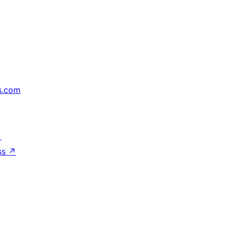
s.com
↗
ss
↗