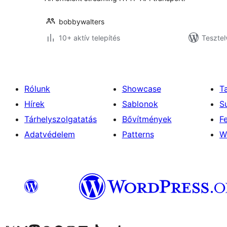
bobbywalters
10+ aktív telepítés
Tesztel
Rólunk
Showcase
T
Hírek
Sablonok
S
Tárhelyszolgatatás
Bővítmények
F
Adatvédelem
Patterns
W