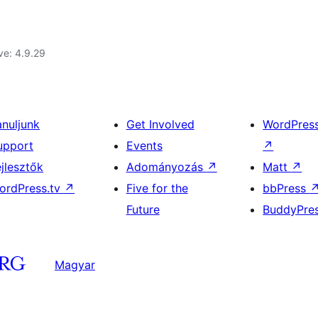
ve: 4.9.29
anuljunk
Get Involved
WordPres
upport
Events
↗
ejlesztők
Adományozás
↗
Matt
↗
ordPress.tv
↗
Five for the
bbPress
Future
BuddyPre
Magyar