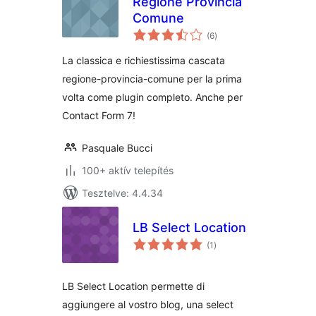
Regione Provincia
Comune
értékelés
(6
)
összesen
La classica e richiestissima cascata
regione-provincia-comune per la prima
volta come plugin completo. Anche per
Contact Form 7!
Pasquale Bucci
100+ aktív telepítés
Tesztelve: 4.4.34
LB Select Location
értékelés
(1
)
összesen
LB Select Location permette di
aggiungere al vostro blog, una select