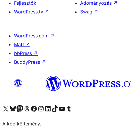
Fejlesztők
Adományozás
↗
WordPress.tv
↗
Swag
↗
WordPress.com
↗
Matt
↗
bbPress
↗
BuddyPress
↗
Visit our X (formerly Twitter) account
Visit our Bluesky account
Twitter csatornánk
Visit our Threads account
Facebook oldalunk megtekintése
Visit our Instagram account
Visit our LinkedIn account
Visit our TikTok account
Visit our YouTube channel
Visit our Tumblr account
A kód költemény.