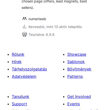
chosen page (offers, lead magnets, best
sellers).
numeriweb
Kevesebb, mint 10 aktív telepítés
Tesztelve: 6.9.6
Rólunk
Showcase
Hírek
Sablonok
Tárhelyszolgatatás
Bővítmények
Adatvédelem
Patterns
Tanuljunk
Get Involved
Support
Events