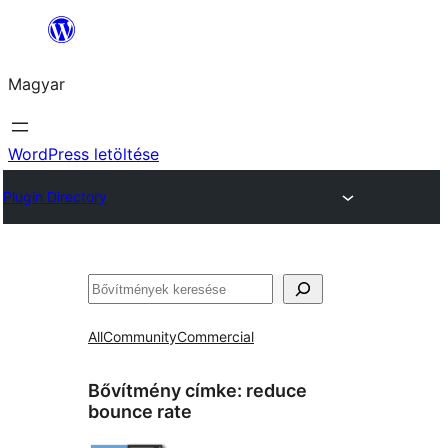
Ugrás
a
Magyar
tartalomhoz
WordPress letöltése
Plugin Directory
Keresés
All
Community
Commercial
Bővítmény címke:
reduce
bounce rate