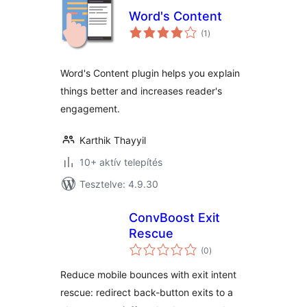
Word's Content
értékelés
(1
)
összesen
Word's Content plugin helps you explain
things better and increases reader's
engagement.
Karthik Thayyil
10+ aktív telepítés
Tesztelve: 4.9.30
ConvBoost Exit
Rescue
értékelés
(0
)
összesen
Reduce mobile bounces with exit intent
rescue: redirect back-button exits to a