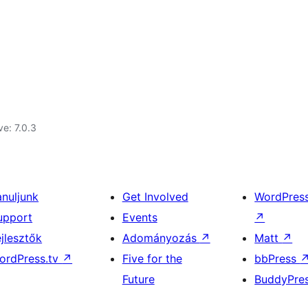
ve: 7.0.3
anuljunk
Get Involved
WordPres
upport
Events
↗
ejlesztők
Adományozás
↗
Matt
↗
ordPress.tv
↗
Five for the
bbPress
Future
BuddyPre