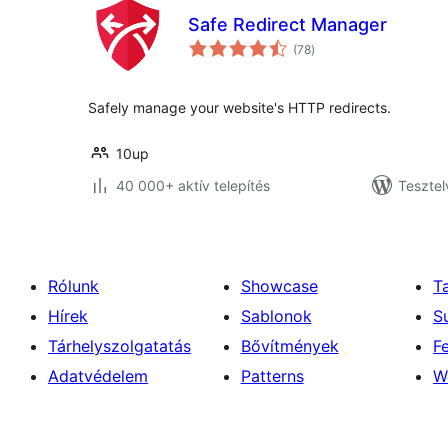
Safe Redirect Manager
értékelés
(78
)
összesen
Safely manage your website's HTTP redirects.
10up
40 000+ aktív telepítés
Tesztel
Rólunk
Showcase
T
Hírek
Sablonok
S
Tárhelyszolgatatás
Bővítmények
F
Adatvédelem
Patterns
W