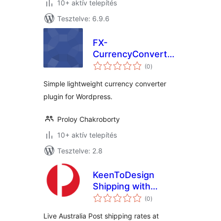
10+ aktív telepítés
Tesztelve: 6.9.6
FX-
CurrencyConverter
értékelés
Plugin for
(0
)
összesen
WordPress
Simple lightweight currency converter
plugin for Wordpress.
Proloy Chakroborty
10+ aktív telepítés
Tesztelve: 2.8
KeenToDesign
Shipping with
értékelés
Australia Post for
(0
)
összesen
WooCommerce
Live Australia Post shipping rates at