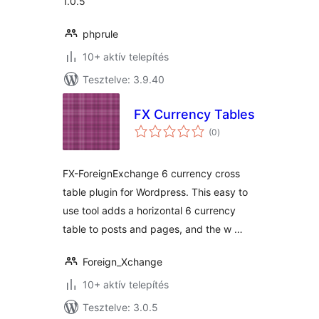
1.0.5
phprule
10+ aktív telepítés
Tesztelve: 3.9.40
FX Currency Tables
értékelés
(0
)
összesen
FX-ForeignExchange 6 currency cross
table plugin for Wordpress. This easy to
use tool adds a horizontal 6 currency
table to posts and pages, and the w …
Foreign_Xchange
10+ aktív telepítés
Tesztelve: 3.0.5