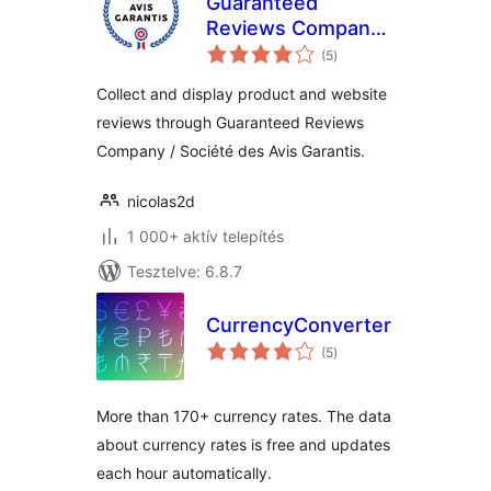
Guaranteed
Reviews Company
értékelés
(Société des Avis
(5
)
összesen
Garantis)
Collect and display product and website
reviews through Guaranteed Reviews
Company / Société des Avis Garantis.
nicolas2d
1 000+ aktív telepítés
Tesztelve: 6.8.7
CurrencyConverter
értékelés
(5
)
összesen
More than 170+ currency rates. The data
about currency rates is free and updates
each hour automatically.