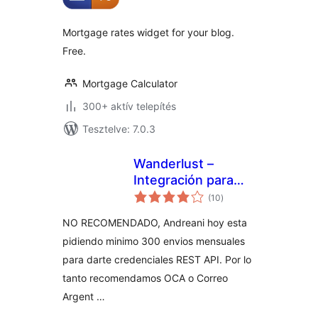
Mortgage rates widget for your blog.
Free.
Mortgage Calculator
300+ aktív telepítés
Tesztelve: 7.0.3
Wanderlust –
Integración para
értékelés
Andreani y
(10
)
összesen
WooCommerce
NO RECOMENDADO, Andreani hoy esta
pidiendo minimo 300 envios mensuales
para darte credenciales REST API. Por lo
tanto recomendamos OCA o Correo
Argent …