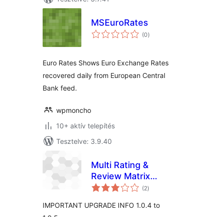
MSEuroRates
értékelés
(0
)
összesen
Euro Rates Shows Euro Exchange Rates
recovered daily from European Central
Bank feed.
wpmoncho
10+ aktív telepítés
Tesztelve: 3.9.40
Multi Rating &
Review Matrix
értékelés
System
(2
)
összesen
IMPORTANT UPGRADE INFO 1.0.4 to