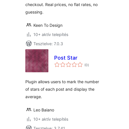
checkout. Real prices, no flat rates, no
guessing.
Keen To Design
10+ aktív telepítés
Tesztelve: 7.0.3
Post Star
értékelés
(0
)
összesen
Plugin allows users to mark the number
of stars of each post and display the
average.
Leo Baiano
10+ aktív telepítés
Tesztelve: 3.7.41