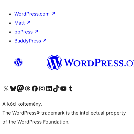
WordPress.com
↗
Matt
↗
bbPress
↗
BuddyPress
↗
Visit our X (formerly Twitter) account
Visit our Bluesky account
Twitter csatornánk
Visit our Threads account
Facebook oldalunk megtekintése
Visit our Instagram account
Visit our LinkedIn account
Visit our TikTok account
Visit our YouTube channel
Visit our Tumblr account
A kód költemény.
The WordPress® trademark is the intellectual property
of the WordPress Foundation.