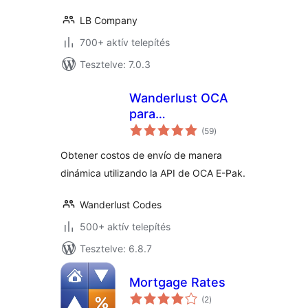
LB Company
700+ aktív telepítés
Tesztelve: 7.0.3
Wanderlust OCA
para
értékelés
WooCommerce
(59
)
összesen
Obtener costos de envío de manera
dinámica utilizando la API de OCA E-Pak.
Wanderlust Codes
500+ aktív telepítés
Tesztelve: 6.8.7
Mortgage Rates
értékelés
(2
)
összesen