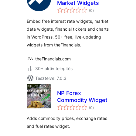
Market Widgets
értékelés
(0
)
összesen
Embed free interest rate widgets, market
data widgets, financial tickers and charts
in WordPress. 50+ free, live-updating
widgets from theFinancials.
theFinancials.com
30+ aktív telepítés
Tesztelve: 7.0.3
NP Forex
Commodity Widget
értékelés
(0
)
összesen
Adds commodity prices, exchange rates
and fuel rates widget.