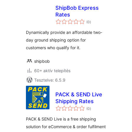
ShipBob Express
Rates
értékelés
(0
)
összesen
Dynamically provide an affordable two-
day ground shipping option for
customers who qualify for it.
shipbob
60+ aktív telepítés
Tesztelve: 6.5.9
PACK & SEND Live
Shipping Rates
értékelés
(0
)
összesen
PACK & SEND Live is a free shipping
solution for eCommerce & order fulfilment