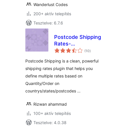
Wanderlust Codes
200+ aktív telepítés
Tesztelve: 6.7.6
Postcode Shipping
Rates-
értékelés
WooCommerce
(10
)
összesen
Postcode Shipping is a clean, powerful
shipping rates plugin that helps you
define multiple rates based on
Quantity/Order on
countrys/states/postcodes …
Rizwan ahammad
100+ aktív telepítés
Tesztelve: 4.0.38