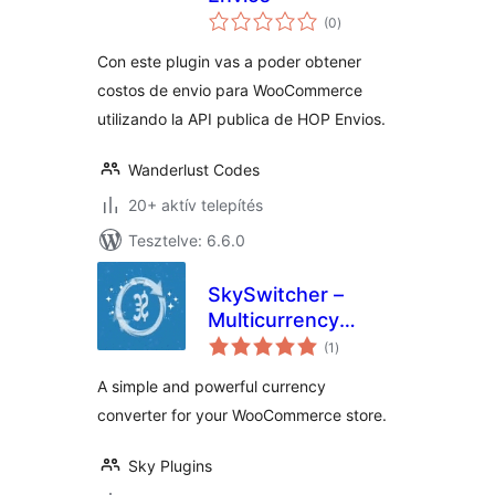
értékelés
(0
)
összesen
Con este plugin vas a poder obtener
costos de envio para WooCommerce
utilizando la API publica de HOP Envios.
Wanderlust Codes
20+ aktív telepítés
Tesztelve: 6.6.0
SkySwitcher –
Multicurrency
értékelés
Currency switcher
(1
)
összesen
for Woocommerce
A simple and powerful currency
converter for your WooCommerce store.
Sky Plugins