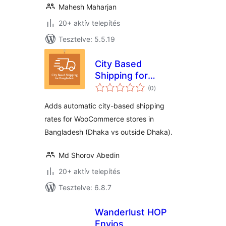
Mahesh Maharjan
20+ aktív telepítés
Tesztelve: 5.5.19
City Based
Shipping for
értékelés
Bangladesh
(0
)
összesen
Adds automatic city-based shipping
rates for WooCommerce stores in
Bangladesh (Dhaka vs outside Dhaka).
Md Shorov Abedin
20+ aktív telepítés
Tesztelve: 6.8.7
Wanderlust HOP
Envios