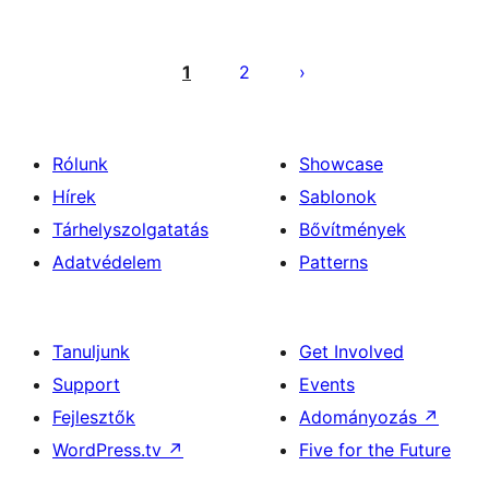
Bejegyzések
lapozása
1
2
Rólunk
Showcase
Hírek
Sablonok
Tárhelyszolgatatás
Bővítmények
Adatvédelem
Patterns
Tanuljunk
Get Involved
Support
Events
Fejlesztők
Adományozás
↗
WordPress.tv
↗
Five for the Future