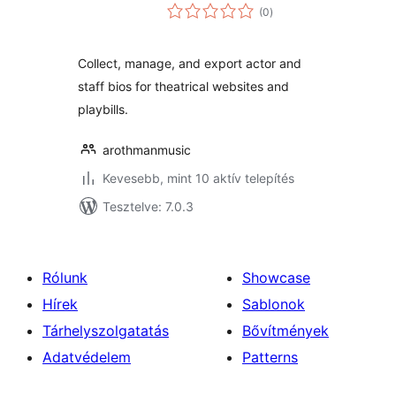
értékelés
(0
)
összesen
Collect, manage, and export actor and
staff bios for theatrical websites and
playbills.
arothmanmusic
Kevesebb, mint 10 aktív telepítés
Tesztelve: 7.0.3
Rólunk
Showcase
Hírek
Sablonok
Tárhelyszolgatatás
Bővítmények
Adatvédelem
Patterns