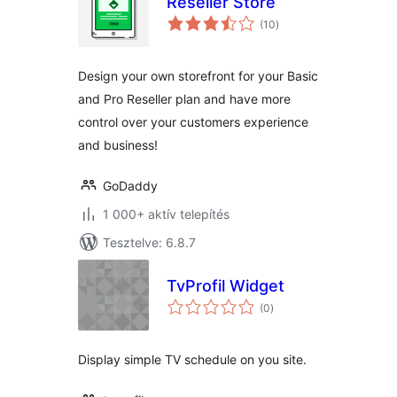
Reseller Store
értékelés
(10
)
összesen
Design your own storefront for your Basic
and Pro Reseller plan and have more
control over your customers experience
and business!
GoDaddy
1 000+ aktív telepítés
Tesztelve: 6.8.7
TvProfil Widget
értékelés
(0
)
összesen
Display simple TV schedule on you site.