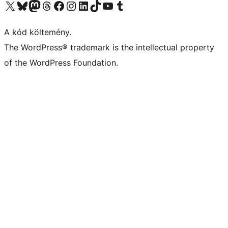
Visit our X (formerly Twitter) account
Visit our Bluesky account
Twitter csatornánk
Visit our Threads account
Facebook oldalunk megtekintése
Visit our Instagram account
Visit our LinkedIn account
Visit our TikTok account
Visit our YouTube channel
Visit our Tumblr account
A kód költemény.
The WordPress® trademark is the intellectual property
of the WordPress Foundation.