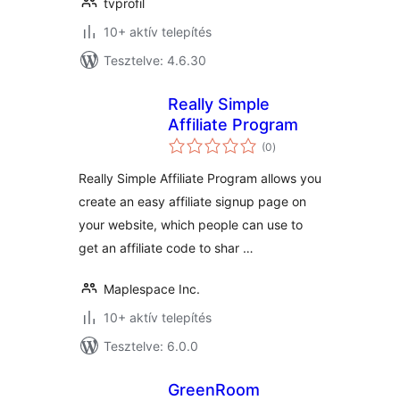
tvprofil
10+ aktív telepítés
Tesztelve: 4.6.30
Really Simple
Affiliate Program
értékelés
(0
)
összesen
Really Simple Affiliate Program allows you
create an easy affiliate signup page on
your website, which people can use to
get an affiliate code to shar …
Maplespace Inc.
10+ aktív telepítés
Tesztelve: 6.0.0
GreenRoom