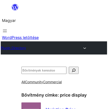
Ugrás
a
Magyar
tartalomhoz
WordPress letöltése
Plugin Directory
Keresés
All
Community
Commercial
Bővítmény címke:
price display