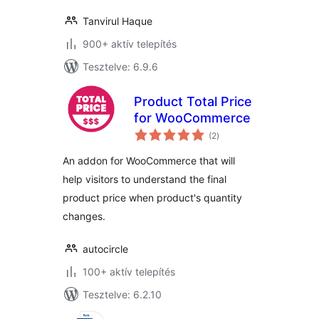
Tanvirul Haque
900+ aktív telepítés
Tesztelve: 6.9.6
Product Total Price
for WooCommerce
értékelés
(2
)
összesen
An addon for WooCommerce that will
help visitors to understand the final
product price when product's quantity
changes.
autocircle
100+ aktív telepítés
Tesztelve: 6.2.10