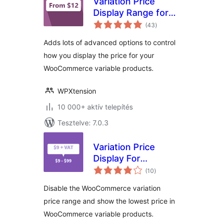
Variation Price
Display Range for
értékelés
WooCommerce
(43
)
összesen
Adds lots of advanced options to control
how you display the price for your
WooCommerce variable products.
WPXtension
10 000+ aktív telepítés
Tesztelve: 7.0.3
Variation Price
Display For
értékelés
WooCommerce
(10
)
összesen
Disable the WooCommerce variation
price range and show the lowest price in
WooCommerce variable products.