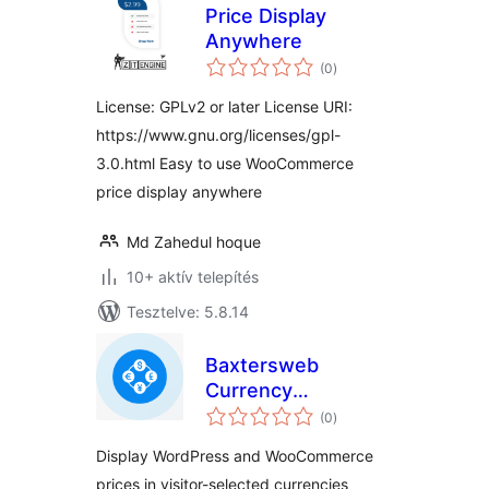
Price Display
Anywhere
értékelés
(0
)
összesen
License: GPLv2 or later License URI:
https://www.gnu.org/licenses/gpl-
3.0.html Easy to use WooCommerce
price display anywhere
Md Zahedul hoque
10+ aktív telepítés
Tesztelve: 5.8.14
Baxtersweb
Currency
értékelés
Converter – Multi-
(0
)
összesen
Currency Price
Display WordPress and WooCommerce
Display
prices in visitor-selected currencies