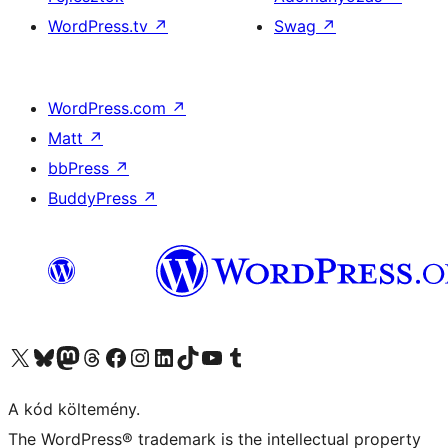
WordPress.tv
↗
Swag
↗
WordPress.com
↗
Matt
↗
bbPress
↗
BuddyPress
↗
Visit our X (formerly Twitter) account
Visit our Bluesky account
Twitter csatornánk
Visit our Threads account
Facebook oldalunk megtekintése
Visit our Instagram account
Visit our LinkedIn account
Visit our TikTok account
Visit our YouTube channel
Visit our Tumblr account
A kód költemény.
The WordPress® trademark is the intellectual property