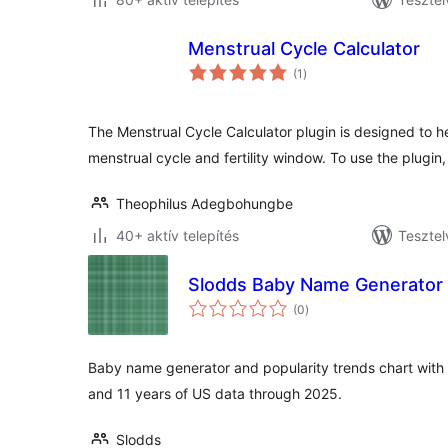
Menstrual Cycle Calculator
értékelés
(1
)
összesen
The Menstrual Cycle Calculator plugin is designed to h
menstrual cycle and fertility window. To use the plugin
Theophilus Adegbohungbe
40+ aktív telepítés
Tesztel
Slodds Baby Name Generator
értékelés
(0
)
összesen
Baby name generator and popularity trends chart with 
and 11 years of US data through 2025.
Slodds