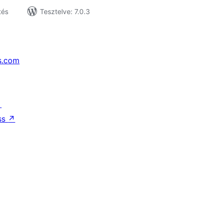
tés
Tesztelve: 7.0.3
s.com
↗
ss
↗