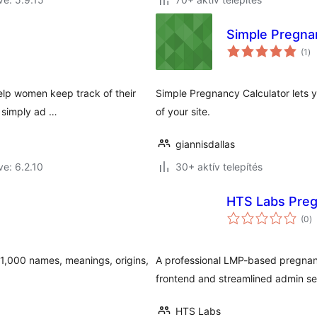
Simple Pregna
ér
(1
)
ös
elp women keep track of their
Simple Pregnancy Calculator lets y
, simply ad …
of your site.
giannisdallas
ve: 6.2.10
30+ aktív telepítés
HTS Labs Preg
ér
(0
)
ö
1,000 names, meanings, origins,
A professional LMP-based pregnanc
frontend and streamlined admin se
HTS Labs