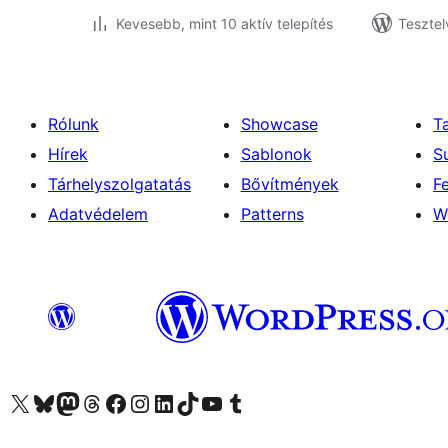
Kevesebb, mint 10 aktív telepítés
Tesztel
Rólunk
Showcase
T
Hírek
Sablonok
S
Tárhelyszolgatatás
Bővítmények
F
Adatvédelem
Patterns
W
Visit our X (formerly Twitter) account
Visit our Bluesky account
Twitter csatornánk
Visit our Threads account
Facebook oldalunk megtekintése
Visit our Instagram account
Visit our LinkedIn account
Visit our TikTok account
Visit our YouTube channel
Visit our Tumblr account