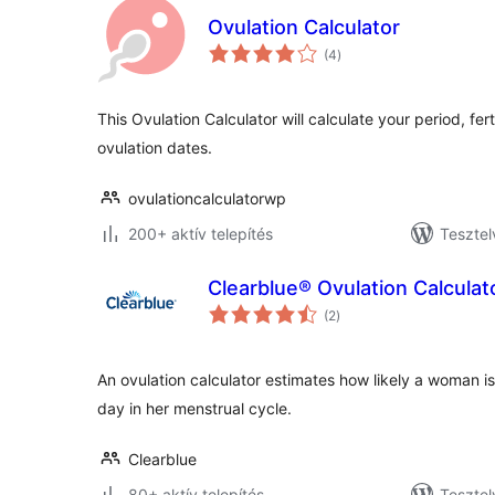
Ovulation Calculator
értékelés
(4
)
összesen
This Ovulation Calculator will calculate your period, fe
ovulation dates.
ovulationcalculatorwp
200+ aktív telepítés
Tesztel
Clearblue® Ovulation Calculat
értékelés
(2
)
összesen
An ovulation calculator estimates how likely a woman is
day in her menstrual cycle.
Clearblue
80+ aktív telepítés
Tesztel