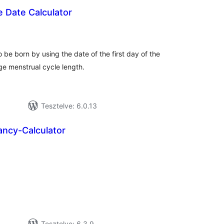
 Date Calculator
tékelés
sszesen
 be born by using the date of the first day of the
ge menstrual cycle length.
Tesztelve: 6.0.13
ncy-Calculator
tékelés
sszesen
Tesztelve: 6.3.9