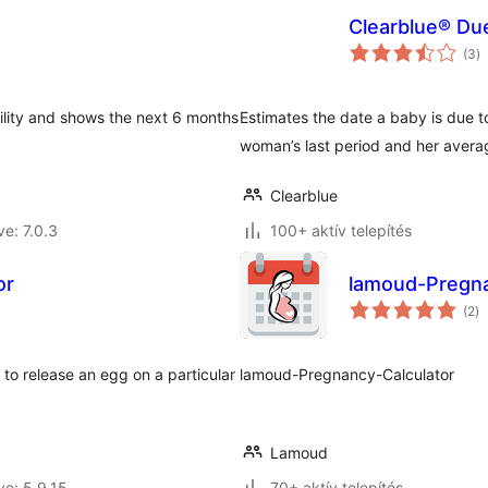
Clearblue® Due
ér
(3
)
ö
rtility and shows the next 6 months
Estimates the date a baby is due to
woman’s last period and her avera
Clearblue
ve: 7.0.3
100+ aktív telepítés
or
lamoud-Pregna
ér
(2
)
ö
 to release an egg on a particular
lamoud-Pregnancy-Calculator
Lamoud
ve: 5.9.15
70+ aktív telepítés