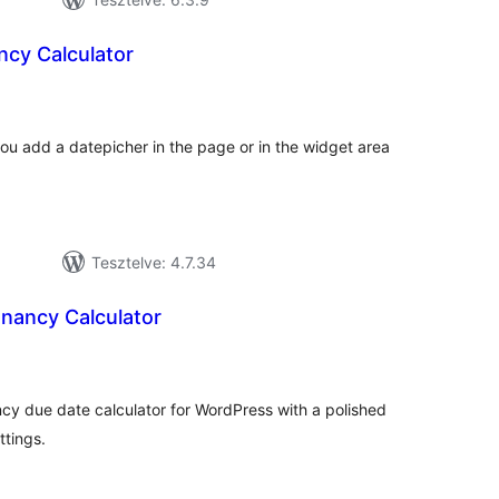
ncy Calculator
tékelés
szesen
ou add a datepicher in the page or in the widget area
Tesztelve: 4.7.34
nancy Calculator
tékelés
sszesen
y due date calculator for WordPress with a polished
ttings.