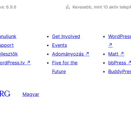
ve: 6.9.6
Kevesebb, mint 10 aktív telepí
anuljunk
Get Involved
WordPres
upport
Events
↗
ejlesztők
Adományozás
↗
Matt
↗
ordPress.tv
↗
Five for the
bbPress
Future
BuddyPre
Magyar