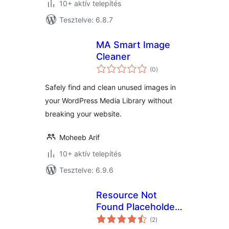
10+ aktív telepítés
Tesztelve: 6.8.7
MA Smart Image
Cleaner
értékelés
(0
)
összesen
Safely find and clean unused images in
your WordPress Media Library without
breaking your website.
Moheeb Arif
10+ aktív telepítés
Tesztelve: 6.9.6
Resource Not
Found Placeholder |
értékelés
Prevent
(2
)
összesen