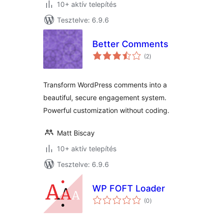
10+ aktív telepítés
Tesztelve: 6.9.6
Better Comments
értékelés
(2
)
összesen
Transform WordPress comments into a
beautiful, secure engagement system.
Powerful customization without coding.
Matt Biscay
10+ aktív telepítés
Tesztelve: 6.9.6
WP FOFT Loader
értékelés
(0
)
összesen