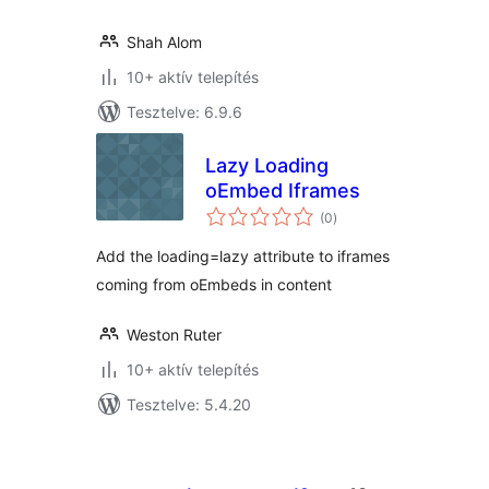
Shah Alom
10+ aktív telepítés
Tesztelve: 6.9.6
Lazy Loading
oEmbed Iframes
értékelés
(0
)
összesen
Add the loading=lazy attribute to iframes
coming from oEmbeds in content
Weston Ruter
10+ aktív telepítés
Tesztelve: 5.4.20
Bejegyzések