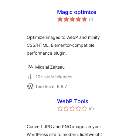
Magic optimize
értékelés
(1
)
összesen
Optimize images to WebP and minify
CSS/HTML. Elementor-compatible
performance plugin.
Mikalai Zaitsau
20+ aktív telepítés
Tesztelve: 6.8.7
WebP Tools
értékelés
(0
)
összesen
Convert JPG and PNG images in your
WordPress site to modern, lightweight