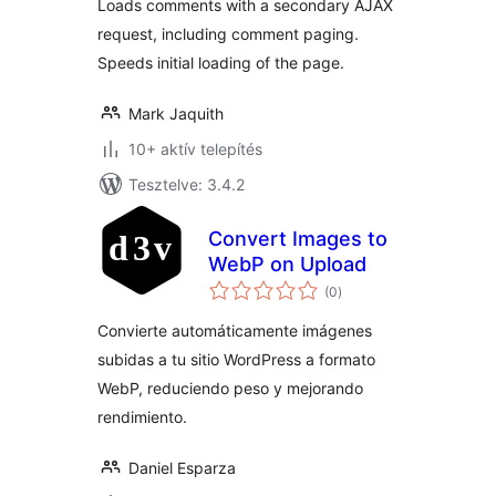
Loads comments with a secondary AJAX
request, including comment paging.
Speeds initial loading of the page.
Mark Jaquith
10+ aktív telepítés
Tesztelve: 3.4.2
Convert Images to
WebP on Upload
értékelés
(0
)
összesen
Convierte automáticamente imágenes
subidas a tu sitio WordPress a formato
WebP, reduciendo peso y mejorando
rendimiento.
Daniel Esparza