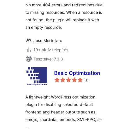
redirections due to
No more 404 errors and redirections due
not foud resources
to missing resources. When a resource is
not found, the plugin will replace it with
an empty resource.
Jose Mortellaro
10+ aktív telepítés
Tesztelve: 7.0.3
Basic Optimization
értékelés
(1
)
összesen
A lightweight WordPress optimization
plugin for disabling selected default
frontend and header outputs such as
emojis, shortlinks, embeds, XML-RPC, se
…