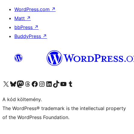
WordPress.com
↗
Matt
↗
bbPress
↗
BuddyPress
↗
Visit our X (formerly Twitter) account
Visit our Bluesky account
Twitter csatornánk
Visit our Threads account
Facebook oldalunk megtekintése
Visit our Instagram account
Visit our LinkedIn account
Visit our TikTok account
Visit our YouTube channel
Visit our Tumblr account
A kód költemény.
The WordPress® trademark is the intellectual property
of the WordPress Foundation.