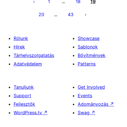
lapozása
1
18
19
…
20
43
…
Rólunk
Showcase
Hírek
Sablonok
Tárhelyszolgatatás
Bővítmények
Adatvédelem
Patterns
Tanuljunk
Get Involved
Support
Events
Fejlesztők
Adományozás
↗
WordPress.tv
↗
Swag
↗