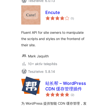
Tesztelve: 6.0.13
Encute
értékelés
(1
)
összesen
Fluent API for site owners to manipulate
the scripts and styles on the frontend of
their site.
Mark Jaquith
10+ aktív telepítés
Tesztelve: 5.8.14
站长帮 – WordPress
CDN 缓存管理插件
értékelés
(2
)
összesen
为 WordPress 提供智能 CDN 缓存管理，发