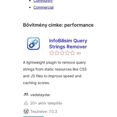
Community
Commercial
Bővítmény címke:
performance
InfoBilisim Query
Strings Remover
értékelés
(0
)
összesen
A lightweight plugin to remove query
strings from static resources like CSS
and JS files to improve speed and
caching scores.
vedataydar
20+ aktív telepítés
Tesztelve: 7.0.3