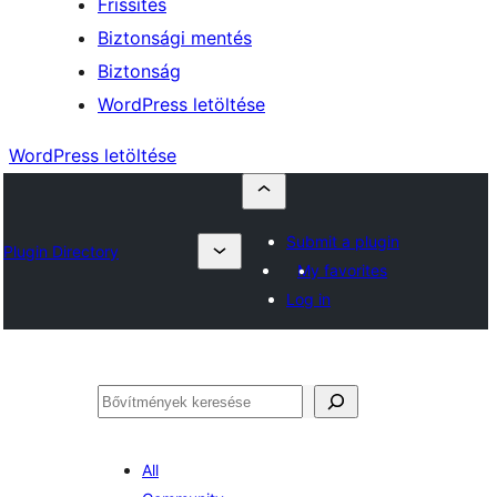
Frissítés
Biztonsági mentés
Biztonság
WordPress letöltése
WordPress letöltése
Submit a plugin
Plugin Directory
My favorites
Log in
Keresés
All