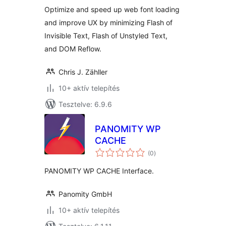
Optimize and speed up web font loading
and improve UX by minimizing Flash of
Invisible Text, Flash of Unstyled Text,
and DOM Reflow.
Chris J. Zähller
10+ aktív telepítés
Tesztelve: 6.9.6
PANOMITY WP
CACHE
értékelés
(0
)
összesen
PANOMITY WP CACHE Interface.
Panomity GmbH
10+ aktív telepítés