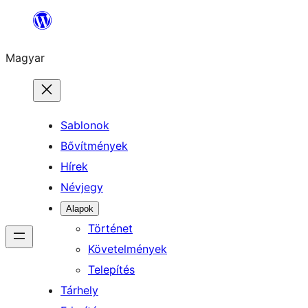
Ugrás
a
Magyar
tartalomhoz
Sablonok
Bővítmények
Hírek
Névjegy
Alapok
Történet
Követelmények
Telepítés
Tárhely