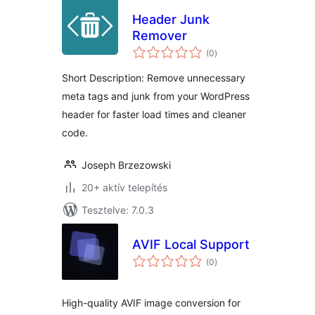
Header Junk
Remover
értékelés
(0
)
összesen
Short Description: Remove unnecessary
meta tags and junk from your WordPress
header for faster load times and cleaner
code.
Joseph Brzezowski
20+ aktív telepítés
Tesztelve: 7.0.3
AVIF Local Support
értékelés
(0
)
összesen
High-quality AVIF image conversion for