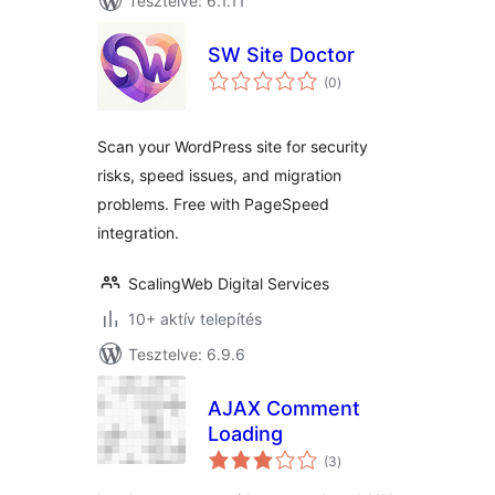
Tesztelve: 6.1.11
SW Site Doctor
értékelés
(0
)
összesen
Scan your WordPress site for security
risks, speed issues, and migration
problems. Free with PageSpeed
integration.
ScalingWeb Digital Services
10+ aktív telepítés
Tesztelve: 6.9.6
AJAX Comment
Loading
értékelés
(3
)
összesen