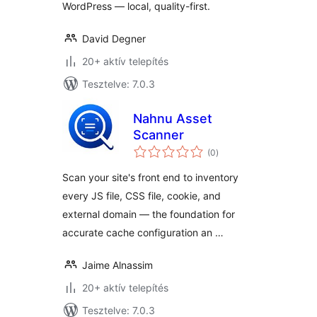
WordPress — local, quality-first.
David Degner
20+ aktív telepítés
Tesztelve: 7.0.3
Nahnu Asset
Scanner
értékelés
(0
)
összesen
Scan your site's front end to inventory
every JS file, CSS file, cookie, and
external domain — the foundation for
accurate cache configuration an …
Jaime Alnassim
20+ aktív telepítés
Tesztelve: 7.0.3