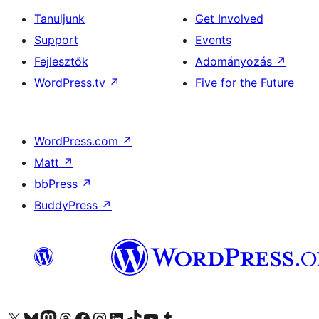
Tanuljunk
Get Involved
Support
Events
Fejlesztők
Adományozás
↗
WordPress.tv
↗
Five for the Future
WordPress.com
↗
Matt
↗
bbPress
↗
BuddyPress
↗
Visit our X (formerly Twitter) account
Visit our Bluesky account
Twitter csatornánk
Visit our Threads account
Facebook oldalunk megtekintése
Visit our Instagram account
Visit our LinkedIn account
Visit our TikTok account
Visit our YouTube channel
Visit our Tumblr account