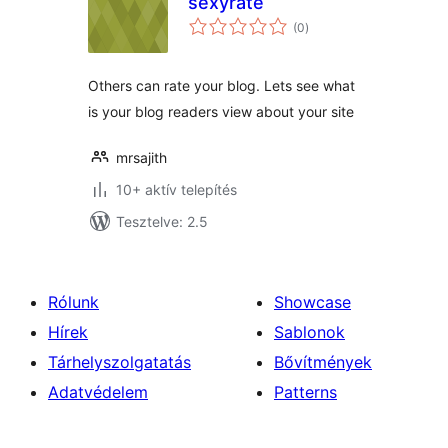
sexyrate
értékelés
(0
)
összesen
Others can rate your blog. Lets see what
is your blog readers view about your site
mrsajith
10+ aktív telepítés
Tesztelve: 2.5
Rólunk
Showcase
Hírek
Sablonok
Tárhelyszolgatatás
Bővítmények
Adatvédelem
Patterns