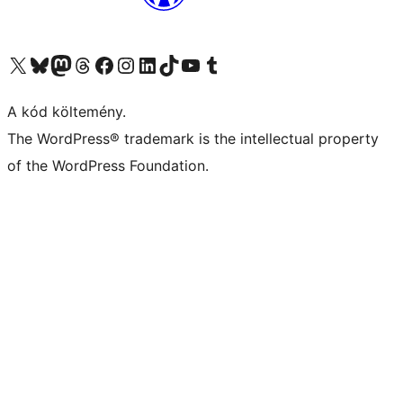
Visit our X (formerly Twitter) account
Visit our Bluesky account
Twitter csatornánk
Visit our Threads account
Facebook oldalunk megtekintése
Visit our Instagram account
Visit our LinkedIn account
Visit our TikTok account
Visit our YouTube channel
Visit our Tumblr account
A kód költemény.
The WordPress® trademark is the intellectual property
of the WordPress Foundation.