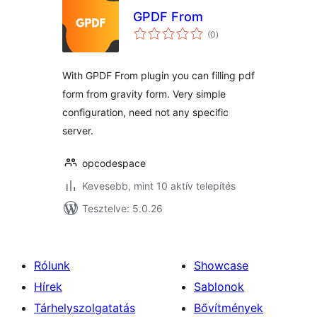
GPDF From
értékelés
(0
)
összesen
With GPDF From plugin you can filling pdf
form from gravity form. Very simple
configuration, need not any specific
server.
opcodespace
Kevesebb, mint 10 aktív telepítés
Tesztelve: 5.0.26
Rólunk
Showcase
Hírek
Sablonok
Tárhelyszolgatatás
Bővítmények