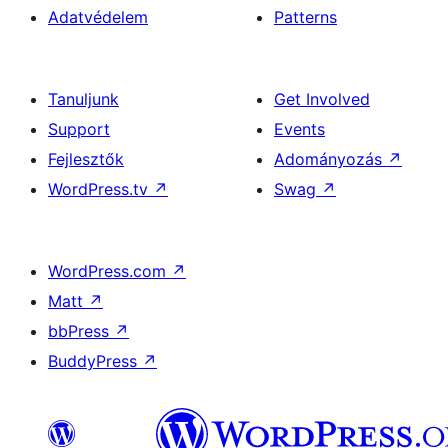
Adatvédelem
Patterns
Tanuljunk
Get Involved
Support
Events
Fejlesztők
Adományozás
↗
WordPress.tv
↗
Swag
↗
WordPress.com
↗
Matt
↗
bbPress
↗
BuddyPress
↗