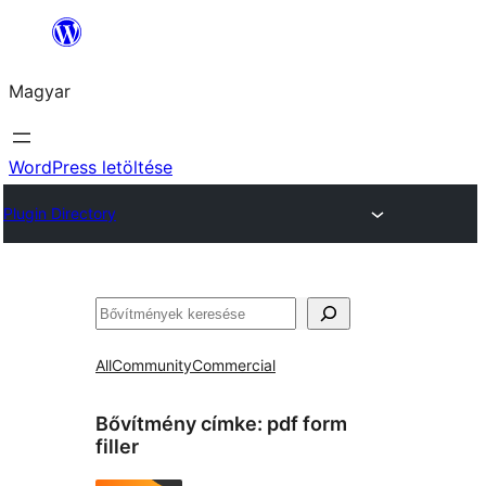
Ugrás
a
Magyar
tartalomhoz
WordPress letöltése
Plugin Directory
Keresés
All
Community
Commercial
Bővítmény címke:
pdf form
filler