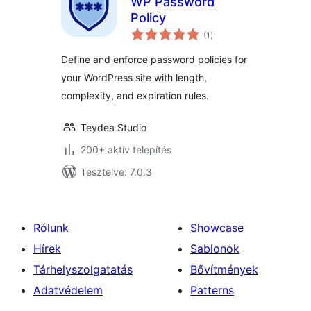
WP Password
Policy
értékelés
(1
)
összesen
Define and enforce password policies for
your WordPress site with length,
complexity, and expiration rules.
Teydea Studio
200+ aktív telepítés
Tesztelve: 7.0.3
Rólunk
Showcase
Hírek
Sablonok
Tárhelyszolgatatás
Bővítmények
Adatvédelem
Patterns