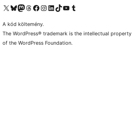
Visit our X (formerly Twitter) account
Visit our Bluesky account
Twitter csatornánk
Visit our Threads account
Facebook oldalunk megtekintése
Visit our Instagram account
Visit our LinkedIn account
Visit our TikTok account
Visit our YouTube channel
Visit our Tumblr account
A kód költemény.
The WordPress® trademark is the intellectual property
of the WordPress Foundation.