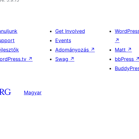
anuljunk
Get Involved
WordPres
upport
Events
↗
ejlesztők
Adományozás
↗
Matt
↗
ordPress.tv
↗
Swag
↗
bbPress
BuddyPre
Magyar