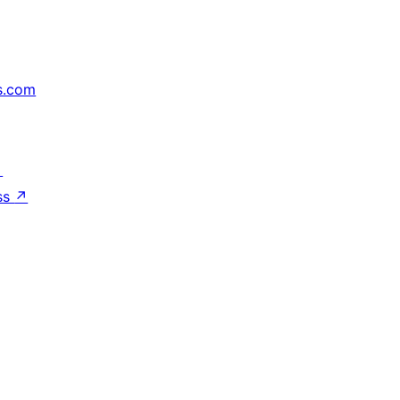
s.com
↗
ss
↗