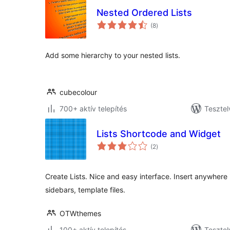
Nested Ordered Lists
értékelés
(8
)
összesen
Add some hierarchy to your nested lists.
cubecolour
700+ aktív telepítés
Tesztel
Lists Shortcode and Widget
értékelés
(2
)
összesen
Create Lists. Nice and easy interface. Insert anywhere i
sidebars, template files.
OTWthemes
100+ aktív telepítés
Tesztel