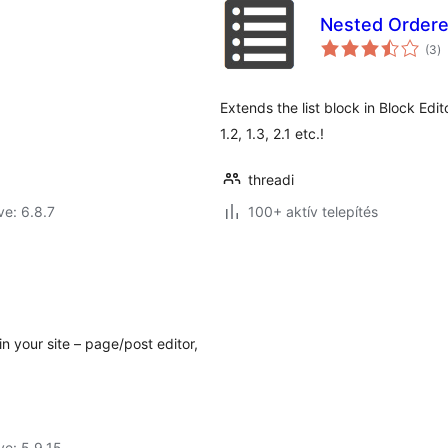
Nested Ordered
ér
(3
)
ö
Extends the list block in Block Edit
1.2, 1.3, 2.1 etc.!
threadi
ve: 6.8.7
100+ aktív telepítés
n your site – page/post editor,
ve: 5.9.15