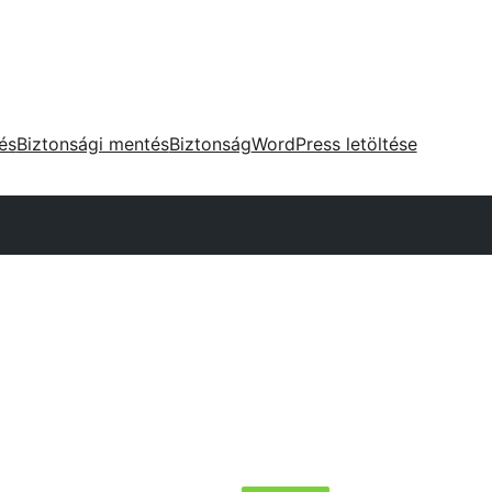
tés
Biztonsági mentés
Biztonság
WordPress letöltése