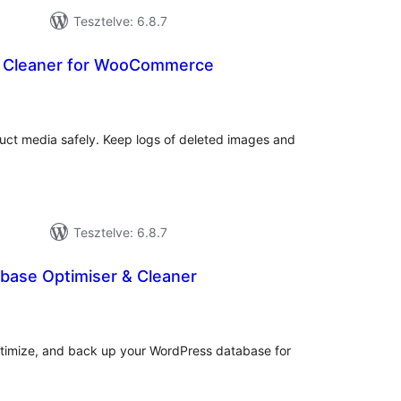
Tesztelve: 6.8.7
a Cleaner for WooCommerce
tékelés
sszesen
t media safely. Keep logs of deleted images and
Tesztelve: 6.8.7
base Optimiser & Cleaner
tékelés
szesen
optimize, and back up your WordPress database for