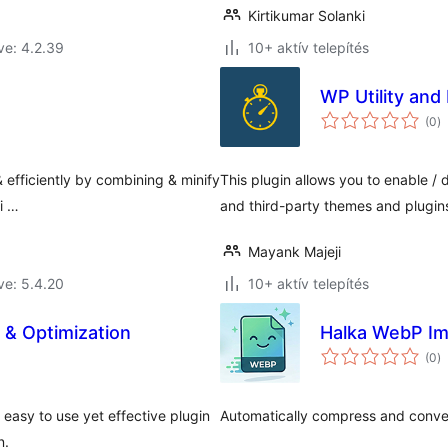
Kirtikumar Solanki
ve: 4.2.39
10+ aktív telepítés
WP Utility an
ér
(0
)
ö
 efficiently by combining & minify
This plugin allows you to enable /
i …
and third-party themes and plugin
Mayank Majeji
ve: 5.4.20
10+ aktív telepítés
& Optimization
Halka WebP Im
ér
(0
)
ö
asy to use yet effective plugin
Automatically compress and conve
n.