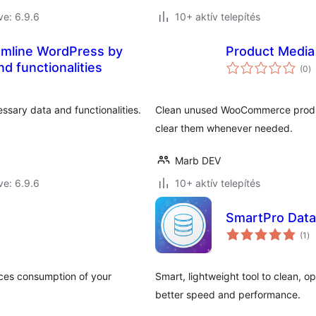
ve: 6.9.6
10+ aktív telepítés
eamline WordPress by
Product Medi
ér
d functionalities
(0
)
ö
sary data and functionalities.
Clean unused WooCommerce produc
clear them whenever needed.
Marb DEV
ve: 6.9.6
10+ aktív telepítés
SmartPro Data
ér
(1
)
ös
urces consumption of your
Smart, lightweight tool to clean, 
better speed and performance.