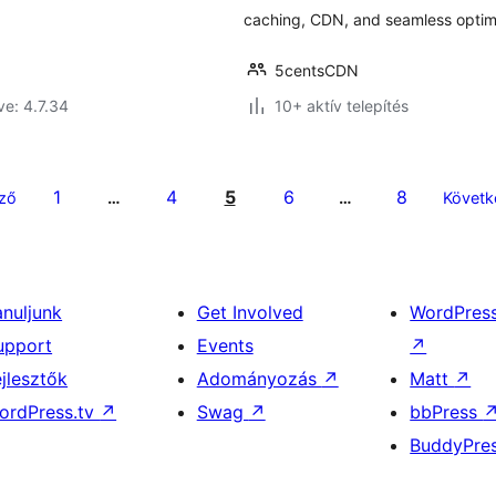
caching, CDN, and seamless optim
5centsCDN
ve: 4.7.34
10+ aktív telepítés
1
4
5
6
8
ző
…
…
Követk
anuljunk
Get Involved
WordPres
upport
Events
↗
ejlesztők
Adományozás
↗
Matt
↗
ordPress.tv
↗
Swag
↗
bbPress
BuddyPre