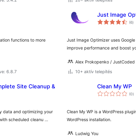
Just Image Op
ér
(6
)
ö
ation functions to more
Just Image Optimizer uses Google 
improve performance and boost yo
Alex Prokopenko / JustCoded
ve: 6.8.7
10+ aktív telepítés
plete Site Cleanup &
Clean My WP
ér
(0
)
ö
 data and optimizing your
Clean My WP is a WordPress plugin
with scheduled cleanu …
WordPress installation.
Ludwig You