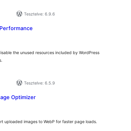
Tesztelve: 6.9.6
d Performance
tékelés
sszesen
 disable the unused resources included by WordPress
s.
Tesztelve: 6.5.9
age Optimizer
tékelés
sszesen
rt uploaded images to WebP for faster page loads.