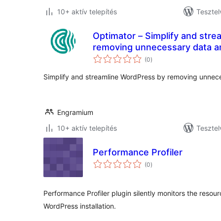
10+ aktív telepítés
Tesztel
Optimator – Simplify and str
removing unnecessary data an
értékelés
(0
)
összesen
Simplify and streamline WordPress by removing unneces
Engramium
10+ aktív telepítés
Tesztel
Performance Profiler
értékelés
(0
)
összesen
Performance Profiler plugin silently monitors the reso
WordPress installation.