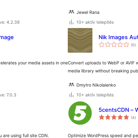
Jewel Rana
ve: 4.2.39
10+ aktív telepítés
image
Nik Images Au
ér
(0
)
ö
elerates your media assets in one
Convert uploads to WebP or AVIF wi
media library without breaking pu
Dmytro Nikolaienko
ve: 7.0.3
10+ aktív telepítés
5centsCDN – 
ér
(4
)
ö
u are using full site CDN.
Optimize WordPress speed and pe