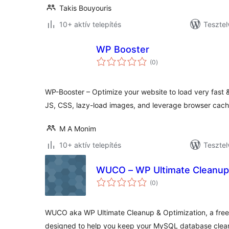
Takis Bouyouris
10+ aktív telepítés
Tesztel
WP Booster
értékelés
(0
)
összesen
WP-Booster – Optimize your website to load very fast &
JS, CSS, lazy-load images, and leverage browser cach
M A Monim
10+ aktív telepítés
Tesztel
WUCO – WP Ultimate Cleanup 
értékelés
(0
)
összesen
WUCO aka WP Ultimate Cleanup & Optimization, a free e
designed to help you keep your MySQL database clea