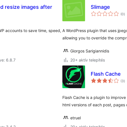
d resize images after
Slimage
ér
(0
)
ö
WP accounts to save time, speed,
A WordPress plugin that uses jpeg
allowing you to override the compr
Giorgos Sarigiannidis
ve: 6.8.7
20+ aktív telepítés
Flash Cache
ér
(3
)
ö
Flash Cache is a plugin to improv
html versions of each post, pages 
etruel
ve: 3.4.2
20+ aktív telepítés