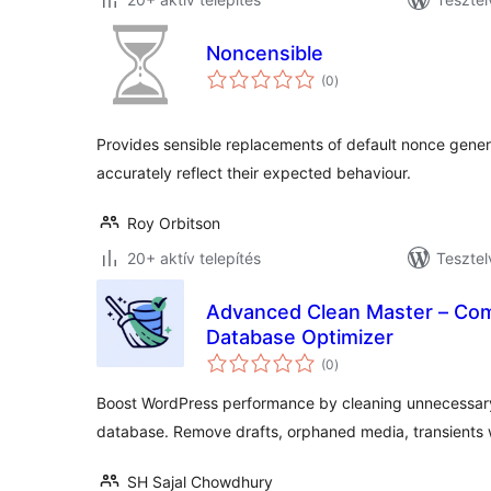
Noncensible
értékelés
(0
)
összesen
Provides sensible replacements of default nonce gener
accurately reflect their expected behaviour.
Roy Orbitson
20+ aktív telepítés
Tesztel
Advanced Clean Master – Com
Database Optimizer
értékelés
(0
)
összesen
Boost WordPress performance by cleaning unnecessary
database. Remove drafts, orphaned media, transients 
SH Sajal Chowdhury