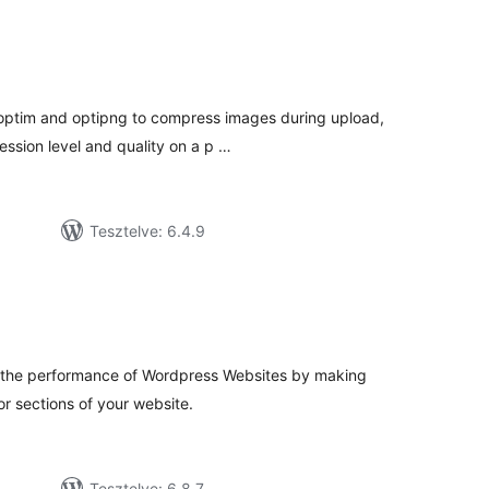
tékelés
sszesen
optim and optipng to compress images during upload,
ession level and quality on a p …
Tesztelve: 6.4.9
tékelés
sszesen
e the performance of Wordpress Websites by making
or sections of your website.
Tesztelve: 6.8.7