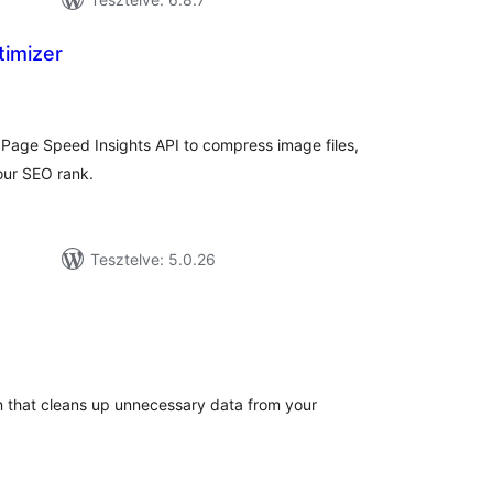
timizer
tékelés
sszesen
Page Speed Insights API to compress image files,
ur SEO rank.
Tesztelve: 5.0.26
tékelés
sszesen
 that cleans up unnecessary data from your