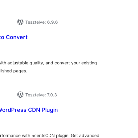
Tesztelve: 6.9.6
to Convert
tékelés
sszesen
th adjustable quality, and convert your existing
blished pages.
Tesztelve: 7.0.3
WordPress CDN Plugin
tékelés
sszesen
rformance with 5centsCDN plugin. Get advanced