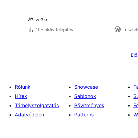
ze3kr
10+ aktív telepítés
Tesztel
Bejegyzések
lapozása
Elő
Rólunk
Showcase
T
Hírek
Sablonok
S
Tárhelyszolgatatás
Bővítmények
F
Adatvédelem
Patterns
W