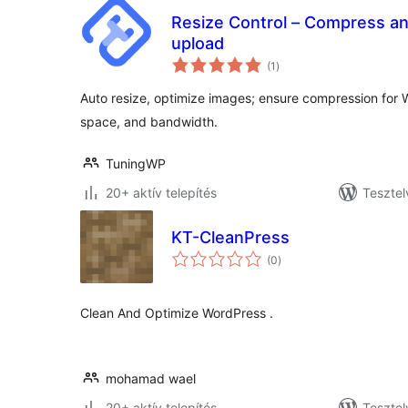
Resize Control – Compress an
upload
értékelés
(1
)
összesen
Auto resize, optimize images; ensure compression for 
space, and bandwidth.
TuningWP
20+ aktív telepítés
Tesztel
KT-CleanPress
értékelés
(0
)
összesen
Clean And Optimize WordPress .
mohamad wael
20+ aktív telepítés
Tesztel