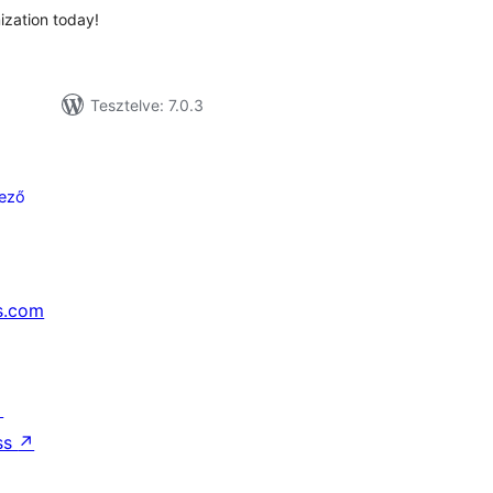
ization today!
Tesztelve: 7.0.3
ező
s.com
↗
ss
↗