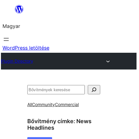
Ugrás
a
Magyar
tartalomhoz
WordPress letöltése
Plugin Directory
Keresés
All
Community
Commercial
Bővítmény címke:
News
Headlines