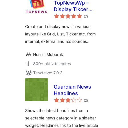
TopNewsWp –
Display Tikcer
értékelés
News, RSS Feed
(7
)
összesen
Widget and Many
Create and display news in various
More
layouts like Grid, List, Ticker etc. from
internal, external and rss sources.
Hossni Mubarak
800+ aktív telepítés
Tesztelve: 7.0.3
Guardian News
Headlines
értékelés
(2
)
összesen
Shows the latest headlines from a
selectable news category in a sidebar
widget. Headlines link to the live article