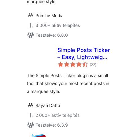
marquee style.
Primitiv Media
3 000+ aktív telepítés
Tesztelve: 6.8.0
Simple Posts Ticker
– Easy, Lightweight
értékelés
& Flexible
(22
)
összesen
The Simple Posts Ticker plugin is a small
tool that shows your most recent posts in
a marquee style.
Sayan Datta
2 000+ aktív telepítés
Tesztelve: 6.3.9