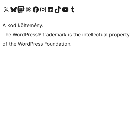
Visit our X (formerly Twitter) account
Visit our Bluesky account
Twitter csatornánk
Visit our Threads account
Facebook oldalunk megtekintése
Visit our Instagram account
Visit our LinkedIn account
Visit our TikTok account
Visit our YouTube channel
Visit our Tumblr account
A kód költemény.
The WordPress® trademark is the intellectual property
of the WordPress Foundation.