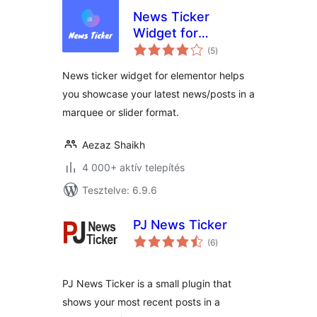
News Ticker
Widget for
értékelés
Elementor
(5
)
összesen
News ticker widget for elementor helps
you showcase your latest news/posts in a
marquee or slider format.
Aezaz Shaikh
4 000+ aktív telepítés
Tesztelve: 6.9.6
PJ News Ticker
értékelés
(6
)
összesen
PJ News Ticker is a small plugin that
shows your most recent posts in a