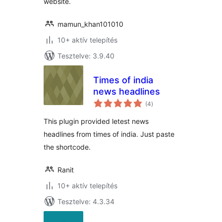
website.
mamun_khan101010
10+ aktív telepítés
Tesztelve: 3.9.40
Times of india
news headlines
értékelés
(4
)
összesen
This plugin provided letest news
headlines from times of india. Just paste
the shortcode.
Ranit
10+ aktív telepítés
Tesztelve: 4.3.34