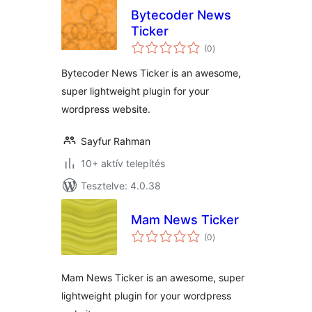
Bytecoder News
Ticker
értékelés
(0
)
összesen
Bytecoder News Ticker is an awesome,
super lightweight plugin for your
wordpress website.
Sayfur Rahman
10+ aktív telepítés
Tesztelve: 4.0.38
Mam News Ticker
értékelés
(0
)
összesen
Mam News Ticker is an awesome, super
lightweight plugin for your wordpress