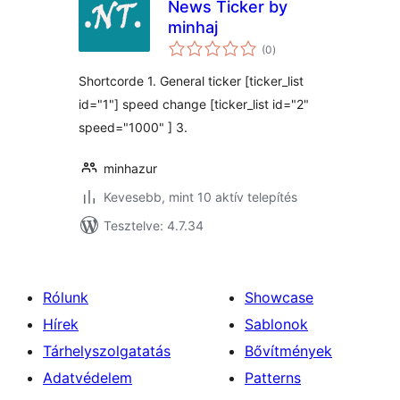
News Ticker by
minhaj
értékelés
(0
)
összesen
Shortcorde 1. General ticker [ticker_list
id="1"] speed change [ticker_list id="2"
speed="1000" ] 3.
minhazur
Kevesebb, mint 10 aktív telepítés
Tesztelve: 4.7.34
Rólunk
Showcase
Hírek
Sablonok
Tárhelyszolgatatás
Bővítmények
Adatvédelem
Patterns