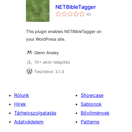
NETBibleTagger
értékelés
(0
)
összesen
This plugin enables NETBibleTagger on
your WordPress site.
Glenn Ansley
10+ aktív telepítés
Tesztelve: 3.1.4
Rólunk
Showcase
Hírek
Sablonok
Tárhelyszolgatatás
Bővítmények
Adatvédelem
Patterns