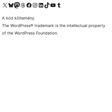
Visit our X (formerly Twitter) account
Visit our Bluesky account
Twitter csatornánk
Visit our Threads account
Facebook oldalunk megtekintése
Visit our Instagram account
Visit our LinkedIn account
Visit our TikTok account
Visit our YouTube channel
Visit our Tumblr account
A kód költemény.
The WordPress® trademark is the intellectual property
of the WordPress Foundation.