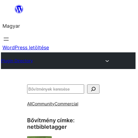
Ugrás
a
Magyar
tartalomhoz
WordPress letöltése
Plugin Directory
Keresés
All
Community
Commercial
Bővítmény címke:
netbibletagger