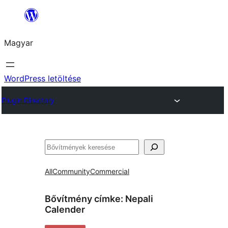
Ugrás
a
Magyar
tartalomhoz
WordPress letöltése
Plugin Directory
Keresés
All
Community
Commercial
Bővítmény címke:
Nepali
Calender