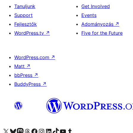
Tanuljunk
Get Involved
Support
Events
Fejlesztők
Adományozás
↗
WordPress.tv
↗
Five for the Future
WordPress.com
↗
Matt
↗
bbPress
↗
BuddyPress
↗
Visit our X (formerly Twitter) account
Visit our Bluesky account
Twitter csatornánk
Visit our Threads account
Facebook oldalunk megtekintése
Visit our Instagram account
Visit our LinkedIn account
Visit our TikTok account
Visit our YouTube channel
Visit our Tumblr account