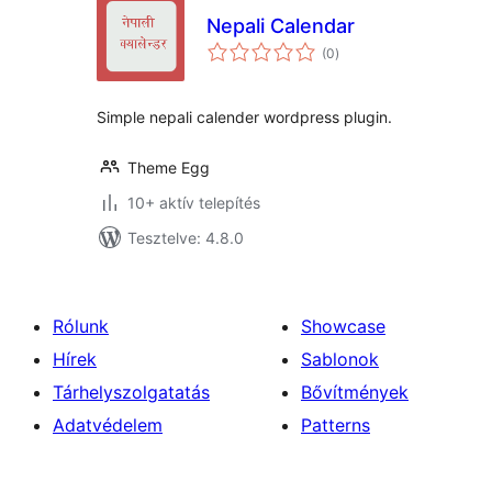
Nepali Calendar
értékelés
(0
)
összesen
Simple nepali calender wordpress plugin.
Theme Egg
10+ aktív telepítés
Tesztelve: 4.8.0
Rólunk
Showcase
Hírek
Sablonok
Tárhelyszolgatatás
Bővítmények
Adatvédelem
Patterns