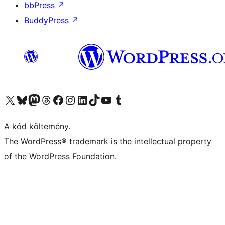
bbPress
↗
BuddyPress
↗
Visit our X (formerly Twitter) account
Visit our Bluesky account
Twitter csatornánk
Visit our Threads account
Facebook oldalunk megtekintése
Visit our Instagram account
Visit our LinkedIn account
Visit our TikTok account
Visit our YouTube channel
Visit our Tumblr account
A kód költemény.
The WordPress® trademark is the intellectual property
of the WordPress Foundation.