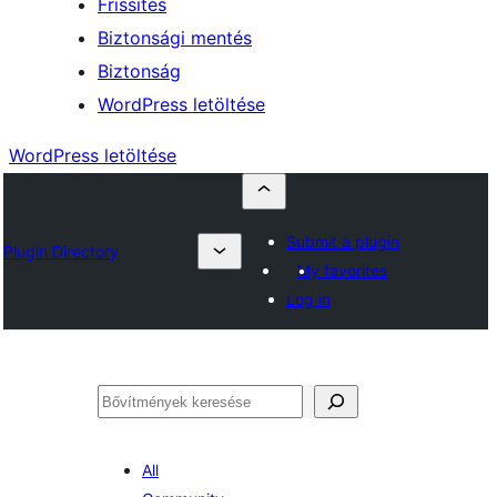
Frissítés
Biztonsági mentés
Biztonság
WordPress letöltése
WordPress letöltése
Submit a plugin
Plugin Directory
My favorites
Log in
Keresés
All