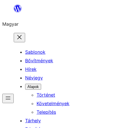
Ugrás
a
Magyar
tartalomhoz
Sablonok
Bővítmények
Hírek
Névjegy
Alapok
Történet
Követelmények
Telepítés
Tárhely