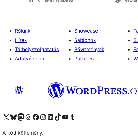
Rólunk
Showcase
T
Hírek
Sablonok
S
Tárhelyszolgatatás
Bővítmények
F
Adatvédelem
Patterns
W
Visit our X (formerly Twitter) account
Visit our Bluesky account
Twitter csatornánk
Visit our Threads account
Facebook oldalunk megtekintése
Visit our Instagram account
Visit our LinkedIn account
Visit our TikTok account
Visit our YouTube channel
Visit our Tumblr account
A kód költemény.