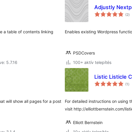
Adjustly Next
ér
(2
)
ö
 a table of contents linking
Enables existing Wordpress functio
PSDCovers
ve: 5.7.16
100+ aktív telepítés
Listic Listicle 
ér
(1
)
ös
at will show all pages for a post
For detailed instructions on using
visit http://elliottbernstein.com/listi
Elliott Bernstein
ve: 3.1.4
10+ aktív telepítés