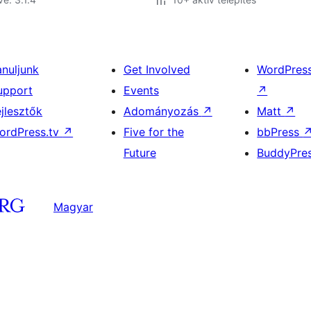
anuljunk
Get Involved
WordPres
upport
Events
↗
ejlesztők
Adományozás
↗
Matt
↗
ordPress.tv
↗
Five for the
bbPress
Future
BuddyPre
Magyar