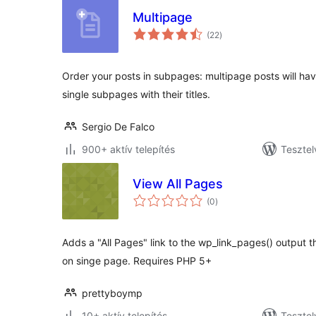
Multipage
értékelés
(22
)
összesen
Order your posts in subpages: multipage posts will have
single subpages with their titles.
Sergio De Falco
900+ aktív telepítés
Tesztel
View All Pages
értékelés
(0
)
összesen
Adds a "All Pages" link to the wp_link_pages() output th
on singe page. Requires PHP 5+
prettyboymp
10+ aktív telepítés
Tesztel