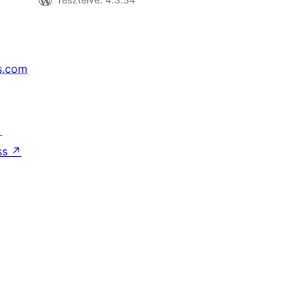
s.com
↗
ss
↗