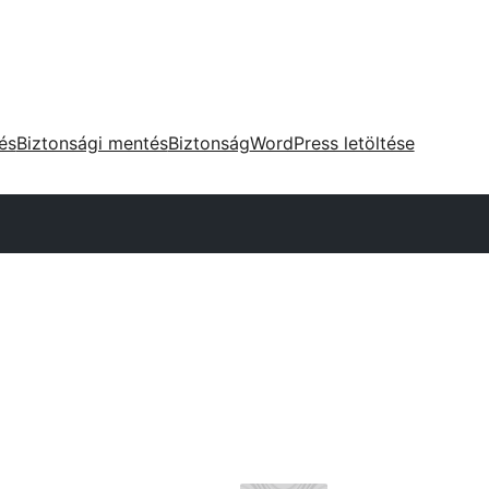
tés
Biztonsági mentés
Biztonság
WordPress letöltése