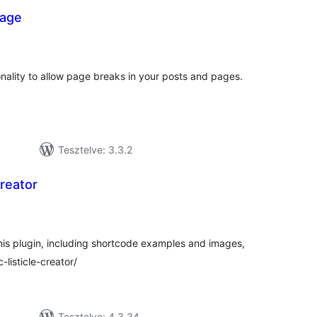
page
tékelés
sszesen
nality to allow page breaks in your posts and pages.
Tesztelve: 3.3.2
Creator
tékelés
szesen
 this plugin, including shortcode examples and images,
c-listicle-creator/
Tesztelve: 4.3.34