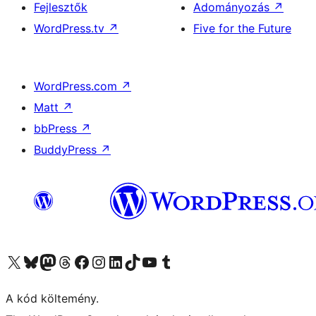
Fejlesztők
Adományozás
↗
WordPress.tv
↗
Five for the Future
WordPress.com
↗
Matt
↗
bbPress
↗
BuddyPress
↗
Visit our X (formerly Twitter) account
Visit our Bluesky account
Twitter csatornánk
Visit our Threads account
Facebook oldalunk megtekintése
Visit our Instagram account
Visit our LinkedIn account
Visit our TikTok account
Visit our YouTube channel
Visit our Tumblr account
A kód költemény.