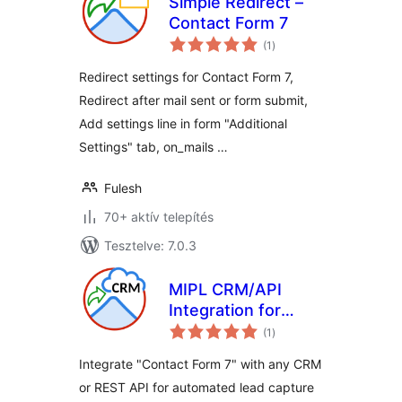
Simple Redirect –
Contact Form 7
értékelés
(1
)
összesen
Redirect settings for Contact Form 7,
Redirect after mail sent or form submit,
Add settings line in form "Additional
Settings" tab, on_mails …
Fulesh
70+ aktív telepítés
Tesztelve: 7.0.3
MIPL CRM/API
Integration for
értékelés
Contact Form 7
(1
)
összesen
Integrate "Contact Form 7" with any CRM
or REST API for automated lead capture