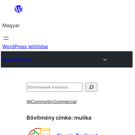
Ugrás
a
Magyar
tartalomhoz
WordPress letöltése
Plugin Directory
Keresés
All
Community
Commercial
Bővítmény címke:
mulika