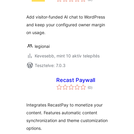
összesen
Add visitor-funded AI chat to WordPress
and keep your configured owner margin
on usage.
legionai
Kevesebb, mint 10 aktív telepítés
Tesztelve: 7.0.3
Recast Paywall
értékelés
(0
)
összesen
Integrates RecastPay to monetize your
content. Features automatic content
synchronization and theme customization
options.