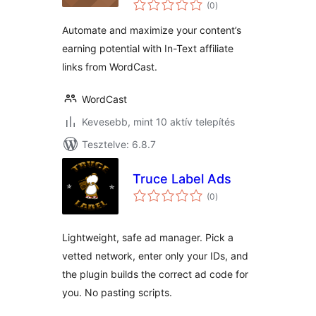
értékelés
(0
)
összesen
Automate and maximize your content’s
earning potential with In-Text affiliate
links from WordCast.
WordCast
Kevesebb, mint 10 aktív telepítés
Tesztelve: 6.8.7
Truce Label Ads
értékelés
(0
)
összesen
Lightweight, safe ad manager. Pick a
vetted network, enter only your IDs, and
the plugin builds the correct ad code for
you. No pasting scripts.