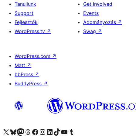
Tanuljunk
Get Involved
Support
Events
Fejlesztők
Adományozás
↗
WordPress.tv
↗
Swag
↗
WordPress.com
↗
Matt
↗
bbPress
↗
BuddyPress
↗
Visit our X (formerly Twitter) account
Visit our Bluesky account
Twitter csatornánk
Visit our Threads account
Facebook oldalunk megtekintése
Visit our Instagram account
Visit our LinkedIn account
Visit our TikTok account
Visit our YouTube channel
Visit our Tumblr account