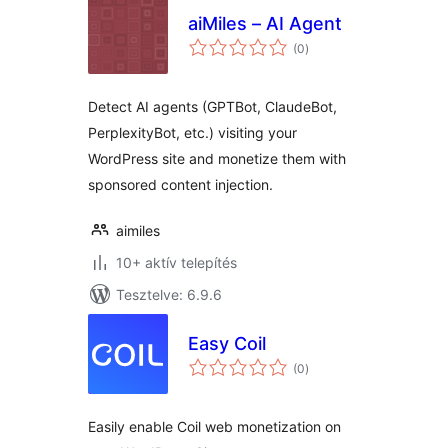
aiMiles – AI Agent
értékelés
(0
)
összesen
Detect AI agents (GPTBot, ClaudeBot,
PerplexityBot, etc.) visiting your
WordPress site and monetize them with
sponsored content injection.
aimiles
10+ aktív telepítés
Tesztelve: 6.9.6
Easy Coil
értékelés
(0
)
összesen
Easily enable Coil web monetization on