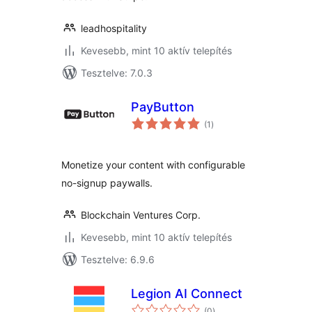
leadhospitality
Kevesebb, mint 10 aktív telepítés
Tesztelve: 7.0.3
PayButton
értékelés
(1
)
összesen
Monetize your content with configurable
no-signup paywalls.
Blockchain Ventures Corp.
Kevesebb, mint 10 aktív telepítés
Tesztelve: 6.9.6
Legion AI Connect
értékelés
(0
)