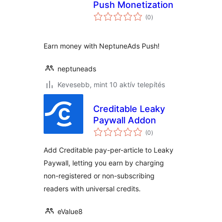
Push Monetization
értékelés
(0
)
összesen
Earn money with NeptuneAds Push!
neptuneads
Kevesebb, mint 10 aktív telepítés
Creditable Leaky
Paywall Addon
értékelés
(0
)
összesen
Add Creditable pay-per-article to Leaky
Paywall, letting you earn by charging
non-registered or non-subscribing
readers with universal credits.
eValue8