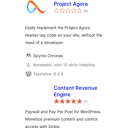
Project Agora
értékelés
(0
)
összesen
Easily implement the Project Agora
header tag code on your site, without the
need of a developer.
Spyros Chronas
Kevesebb, mint 10 aktív telepítés
Tesztelve: 6.4.9
Content Revenue
Engine
értékelés
(1
)
összesen
Paywall and Pay Per Post for WordPress.
Monetize premium content and control
access with Stripe.