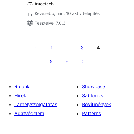
trucetech
Kevesebb, mint 10 aktív telepítés
Tesztelve: 7.0.3
Bejegyzések
lapozása
1
3
4
…
5
6
Rólunk
Showcase
Hírek
Sablonok
Tárhelyszolgatatás
Bővítmények
Adatvédelem
Patterns