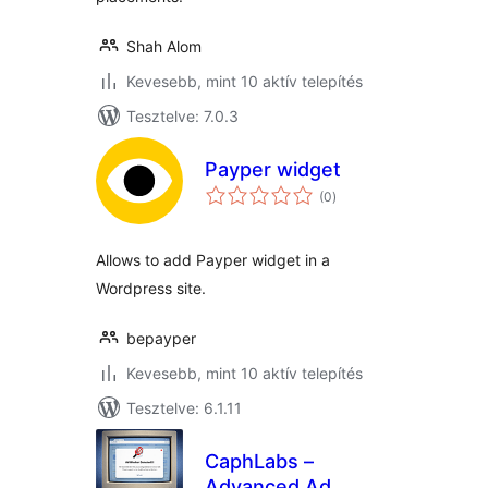
Shah Alom
Kevesebb, mint 10 aktív telepítés
Tesztelve: 7.0.3
Payper widget
értékelés
(0
)
összesen
Allows to add Payper widget in a
Wordpress site.
bepayper
Kevesebb, mint 10 aktív telepítés
Tesztelve: 6.1.11
CaphLabs –
Advanced Ad