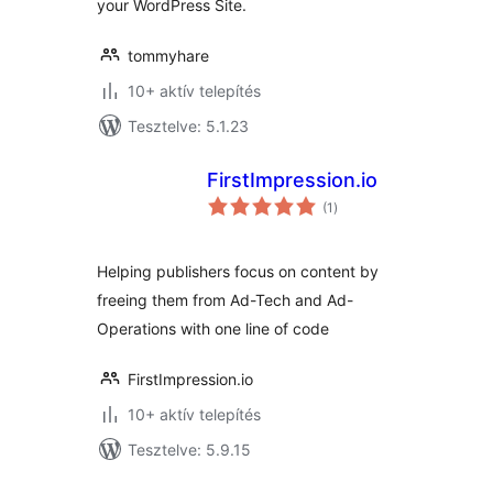
your WordPress Site.
tommyhare
10+ aktív telepítés
Tesztelve: 5.1.23
FirstImpression.io
értékelés
(1
)
összesen
Helping publishers focus on content by
freeing them from Ad-Tech and Ad-
Operations with one line of code
FirstImpression.io
10+ aktív telepítés
Tesztelve: 5.9.15