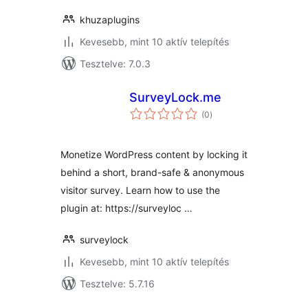
khuzaplugins
Kevesebb, mint 10 aktív telepítés
Tesztelve: 7.0.3
SurveyLock.me
értékelés
(0
)
összesen
Monetize WordPress content by locking it
behind a short, brand-safe & anonymous
visitor survey. Learn how to use the
plugin at: https://surveyloc …
surveylock
Kevesebb, mint 10 aktív telepítés
Tesztelve: 5.7.16