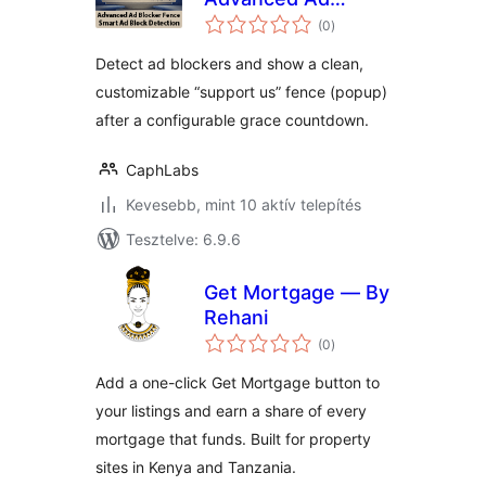
értékelés
Blocker Fence
(0
)
összesen
Detect ad blockers and show a clean,
customizable “support us” fence (popup)
after a configurable grace countdown.
CaphLabs
Kevesebb, mint 10 aktív telepítés
Tesztelve: 6.9.6
Get Mortgage — By
Rehani
értékelés
(0
)
összesen
Add a one-click Get Mortgage button to
your listings and earn a share of every
mortgage that funds. Built for property
sites in Kenya and Tanzania.