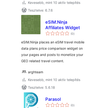
Kevesebb, mint 10 aktív telepítés
Tesztelve: 6.7.6
eSIM.Ninja
Affiliates Widget
értékelés
(0
)
összesen
eSIM.Ninja places an eSIM travel mobile
data plans price comparison widget on
your pages and posts to monetize your
GEO related travel content.
arghteam
Kevesebb, mint 10 aktív telepítés
Tesztelve: 5.6.18
Parasol
értékelés
(0
)
összesen