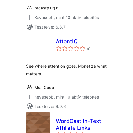
recastplugin
Kevesebb, mint 10 aktív telepítés
Tesztelve: 6.8.7
AttentIQ
értékelés
(0
)
összesen
See where attention goes. Monetize what
matters.
Mus Code
Kevesebb, mint 10 aktív telepítés
Tesztelve: 6.9.6
WordCast In-Text
Affiliate Links