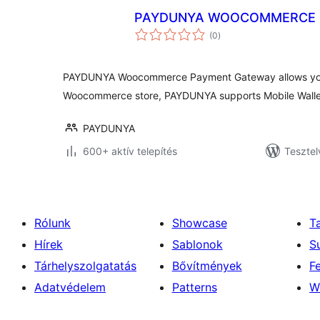
PAYDUNYA WOOCOMMERCE 
értékelés
(0
)
összesen
PAYDUNYA Woocommerce Payment Gateway allows you
Woocommerce store, PAYDUNYA supports Mobile Wall
PAYDUNYA
600+ aktív telepítés
Tesztel
Rólunk
Showcase
T
Hírek
Sablonok
S
Tárhelyszolgatatás
Bővítmények
F
Adatvédelem
Patterns
W