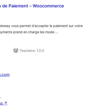
en de Paiement – Woocommerce
tékelés
sszesen
eway vous permet d'accepter le paiement sur votre
ayments prend en charge les mode …
Tesztelve: 1.0.0
s.com
↗
ss
↗