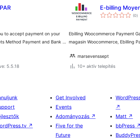
PAR
E-billing Moy
ér
(0
)
ö
 to accept payment on your
Ebilling Woocommerce Payment Gat
ets Method Payment and Bank …
magasin Woocommerce, Ebilling P
marsevenssept
ve: 5.5.18
10+ aktív telepítés
anuljunk
Get Involved
WordPres
upport
Events
↗
ejlesztők
Adományozás
↗
Matt
↗
ordPress.tv
↗
Five for the
bbPress
Future
BuddyPre