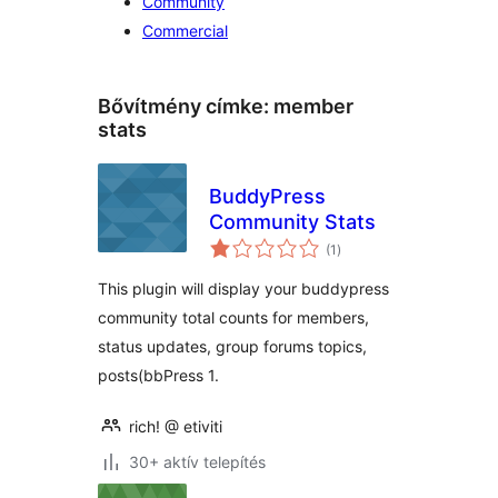
Community
Commercial
Bővítmény címke:
member
stats
BuddyPress
Community Stats
értékelés
(1
)
összesen
This plugin will display your buddypress
community total counts for members,
status updates, group forums topics,
posts(bbPress 1.
rich! @ etiviti
30+ aktív telepítés