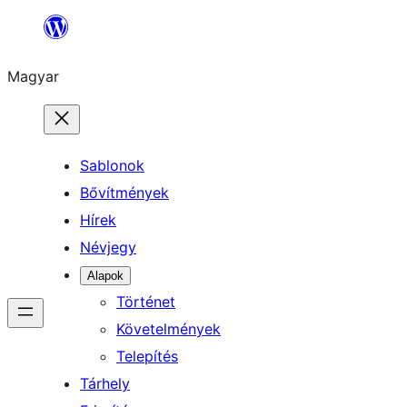
Ugrás
a
Magyar
tartalomhoz
Sablonok
Bővítmények
Hírek
Névjegy
Alapok
Történet
Követelmények
Telepítés
Tárhely