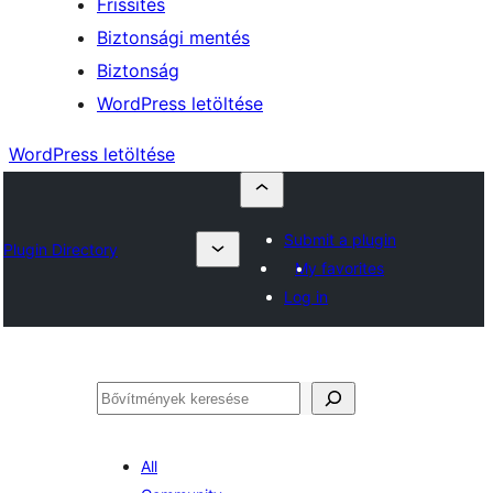
Frissítés
Biztonsági mentés
Biztonság
WordPress letöltése
WordPress letöltése
Submit a plugin
Plugin Directory
My favorites
Log in
Keresés
All