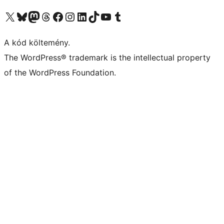
Visit our X (formerly Twitter) account
Visit our Bluesky account
Twitter csatornánk
Visit our Threads account
Facebook oldalunk megtekintése
Visit our Instagram account
Visit our LinkedIn account
Visit our TikTok account
Visit our YouTube channel
Visit our Tumblr account
A kód költemény.
The WordPress® trademark is the intellectual property
of the WordPress Foundation.