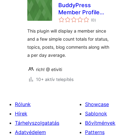
BuddyPress
Member Profile
értékelés
Stats
(0
)
összesen
This plugin will display a member since
and a few simple count totals for status,
topics, posts, blog comments along with
a per day average.
rich! @ etiviti
10+ aktív telepítés
Rólunk
Showcase
Hírek
Sablonok
Tárhelyszolgatatás
Bővítmények
Adatvédelem
Patterns