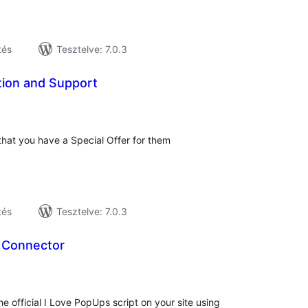
tés
Tesztelve: 7.0.3
tion and Support
tékelés
sszesen
that you have a Special Offer for them
tés
Tesztelve: 7.0.3
 Connector
tékelés
sszesen
e official I Love PopUps script on your site using