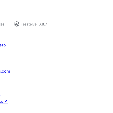
tés
Tesztelve: 6.8.7
ező
s.com
↗
ss
↗