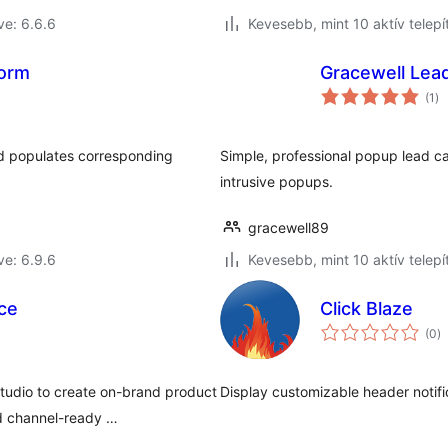
ve: 6.6.6
Kevesebb, mint 10 aktív telepí
Form
Gracewell Lea
ér
(1
)
ös
d populates corresponding
Simple, professional popup lead cap
intrusive popups.
gracewell89
ve: 6.9.6
Kevesebb, mint 10 aktív telepí
ce
Click Blaze
ér
(0
)
ö
udio to create on-brand product
Display customizable header notif
nd channel-ready …