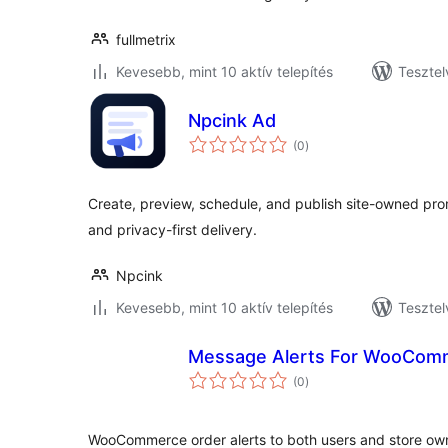
fullmetrix
Kevesebb, mint 10 aktív telepítés
Tesztel
Npcink Ad
értékelés
(0
)
összesen
Create, preview, schedule, and publish site-owned pr
and privacy-first delivery.
Npcink
Kevesebb, mint 10 aktív telepítés
Tesztel
Message Alerts For WooCom
értékelés
(0
)
összesen
WooCommerce order alerts to both users and store ow