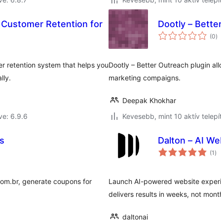
 Customer Retention for
Dootly – Bette
ér
(0
)
ö
 retention system that helps you
Dootly – Better Outreach plugin al
lly.
marketing compaigns.
Deepak Khokhar
ve: 6.9.6
Kevesebb, mint 10 aktív telepí
es
Dalton – AI We
ér
(1
)
ös
.com.br, generate coupons for
Launch AI-powered website experim
delivers results in weeks, not mon
daltonai