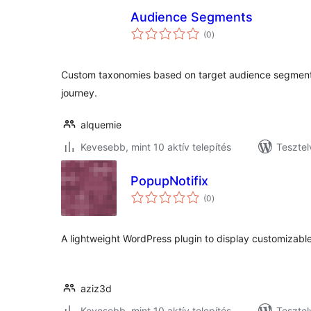
Audience Segments
értékelés
(0
)
összesen
Custom taxonomies based on target audience segment
journey.
alquemie
Kevesebb, mint 10 aktív telepítés
Tesztel
PopupNotifix
értékelés
(0
)
összesen
A lightweight WordPress plugin to display customizable
aziz3d
Kevesebb, mint 10 aktív telepítés
Tesztel