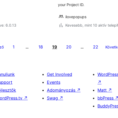
your Project ID.
ilovepopups
ve: 6.0.13
Kevesebb, mint 10 aktív telepí
1
18
19
20
22
ző
…
…
Követk
anuljunk
Get Involved
WordPres
upport
Events
↗
ejlesztők
Adományozás
↗
Matt
↗
ordPress.tv
↗
Swag
↗
bbPress
BuddyPre