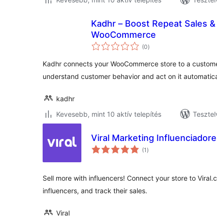
Kadhr – Boost Repeat Sales &
WooCommerce
értékelés
(0
)
összesen
Kadhr connects your WooCommerce store to a customer
understand customer behavior and act on it automatica
kadhr
Kevesebb, mint 10 aktív telepítés
Tesztel
Viral Marketing Influenciador
értékelés
(1
)
összesen
Sell more with influencers! Connect your store to Viral
influencers, and track their sales.
Viral