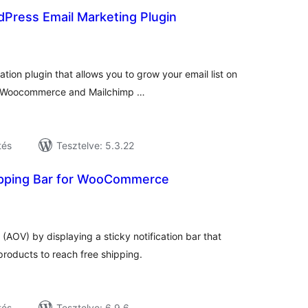
dPress Email Marketing Plugin
tékelés
sszesen
ion plugin that allows you to grow your email list on
ith Woocommerce and Mailchimp …
tés
Tesztelve: 5.3.22
pping Bar for WooCommerce
tékelés
sszesen
(AOV) by displaying a sticky notification bar that
roducts to reach free shipping.
tés
Tesztelve: 6.9.6