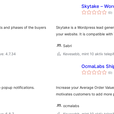
Skytake – Wor
ér
(0
)
ö
s and phases of the buyers
Skytake is a Wordpress lead generat
your website. It is compatible w
Sabri
ve: 4.7.34
Kevesebb, mint 10 aktív telepí
OcmaLabs Shi
ér
(0
)
ö
 popup notifications.
Increase your Average Order Value 
motivates customers to add more p
ocmalabs
ve: 6.8.7
Kevesebb, mint 10 aktív telepí