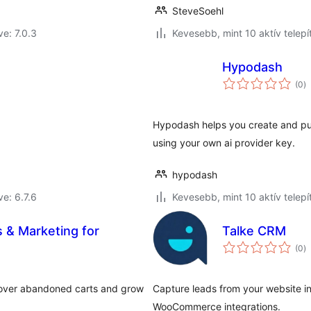
SteveSoehl
ve: 7.0.3
Kevesebb, mint 10 aktív telepí
Hypodash
ér
(0
)
ö
Hypodash helps you create and publ
using your own ai provider key.
hypodash
ve: 6.7.6
Kevesebb, mint 10 aktív telepí
s & Marketing for
Talke CRM
ér
(0
)
ö
cover abandoned carts and grow
Capture leads from your website in
WooCommerce integrations.