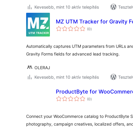
Kevesebb, mint 10 aktív telepítés
Tesztel
MZ UTM Tracker for Gravity 
értékelés
(0
)
összesen
Automatically captures UTM parameters from URLs an
Gravity Forms fields for advanced lead tracking.
OLERAJ
Kevesebb, mint 10 aktív telepítés
Tesztel
ProductByte for WooCommer
értékelés
(0
)
összesen
Connect your WooCommerce catalog to ProductByte St
photography, campaign creatives, localized offers, a