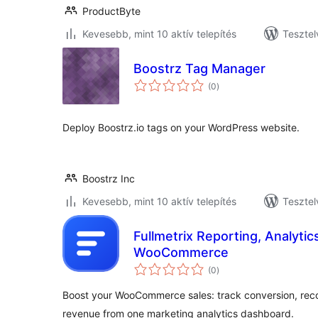
ProductByte
Kevesebb, mint 10 aktív telepítés
Tesztel
Boostrz Tag Manager
értékelés
(0
)
összesen
Deploy Boostrz.io tags on your WordPress website.
Boostrz Inc
Kevesebb, mint 10 aktív telepítés
Tesztel
Fullmetrix Reporting, Analytic
WooCommerce
értékelés
(0
)
összesen
Boost your WooCommerce sales: track conversion, re
revenue from one marketing analytics dashboard.