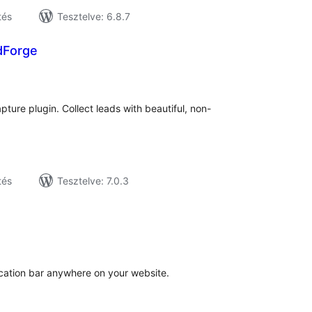
tés
Tesztelve: 6.8.7
dForge
tékelés
szesen
ture plugin. Collect leads with beautiful, non-
tés
Tesztelve: 7.0.3
tékelés
sszesen
ication bar anywhere on your website.