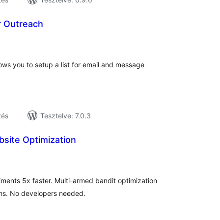
r Outreach
tékelés
sszesen
lows you to setup a list for email and message
tés
Tesztelve: 7.0.3
bsite Optimization
tékelés
szesen
ents 5x faster. Multi-armed bandit optimization
ths. No developers needed.