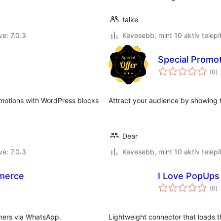
talke
ve: 7.0.3
Kevesebb, mint 10 aktív telepí
Special Promo
ér
(0
)
ö
omotions with WordPress blocks
​Attract your audience by showing 
Dear
ve: 7.0.3
Kevesebb, mint 10 aktív telepí
merce
I Love PopUps
ér
(0
)
ö
ners via WhatsApp.
Lightweight connector that loads th