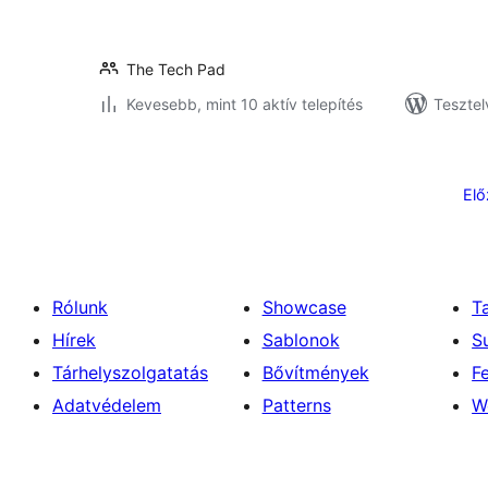
The Tech Pad
Kevesebb, mint 10 aktív telepítés
Tesztel
Bejegyzések
lapozása
Elő
Rólunk
Showcase
T
Hírek
Sablonok
S
Tárhelyszolgatatás
Bővítmények
F
Adatvédelem
Patterns
W