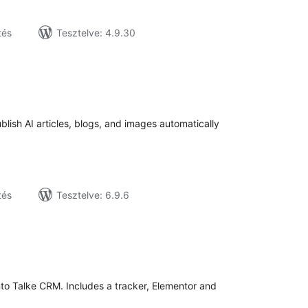
tés
Tesztelve: 4.9.30
tékelés
sszesen
ish AI articles, blogs, and images automatically
tés
Tesztelve: 6.9.6
tékelés
sszesen
to Talke CRM. Includes a tracker, Elementor and