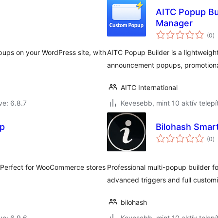
AITC Popup Bu
Manager
ér
(0
)
ö
pups on your WordPress site, with
AITC Popup Builder is a lightweigh
announcement popups, promotional
AITC International
ve: 6.8.7
Kevesebb, mint 10 aktív telepí
p
Bilohash Smar
ér
(0
)
ö
. Perfect for WooCommerce stores
Professional multi-popup builder fo
advanced triggers and full customi
bilohash
ve: 6.9.6
Kevesebb, mint 10 aktív telepí