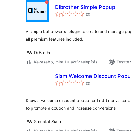
Dibrother Simple Popup
értékelés
(0
)
összesen
A simple but powerful plugin to create and manage po
all premium features included.
Di Brother
Kevesebb, mint 10 aktív telepítés
Tesztel
Siam Welcome Discount Popu
értékelés
(0
)
összesen
Show a welcome discount popup for first-time visitors
to promote a coupon and increase conversions.
Sharafat Siam
Kevesebb, mint 10 aktív telepítés
Tesztel