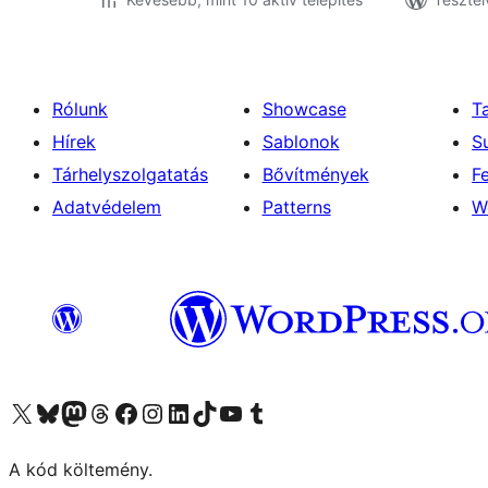
Rólunk
Showcase
T
Hírek
Sablonok
S
Tárhelyszolgatatás
Bővítmények
F
Adatvédelem
Patterns
W
Visit our X (formerly Twitter) account
Visit our Bluesky account
Twitter csatornánk
Visit our Threads account
Facebook oldalunk megtekintése
Visit our Instagram account
Visit our LinkedIn account
Visit our TikTok account
Visit our YouTube channel
Visit our Tumblr account
A kód költemény.