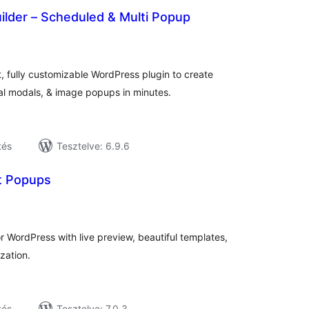
ilder – Scheduled & Multi Popup
tékelés
sszesen
t, fully customizable WordPress plugin to create
 modals, & image popups in minutes.
tés
Tesztelve: 6.9.6
t Popups
tékelés
sszesen
r WordPress with live preview, beautiful templates,
zation.
tés
Tesztelve: 7.0.3