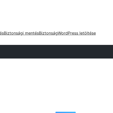
tés
Biztonsági mentés
Biztonság
WordPress letöltése