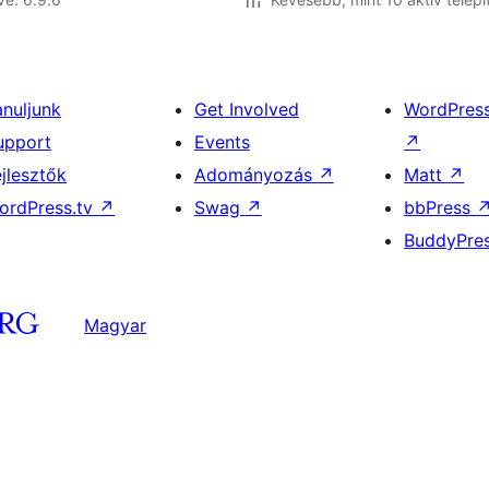
anuljunk
Get Involved
WordPres
upport
Events
↗
ejlesztők
Adományozás
↗
Matt
↗
ordPress.tv
↗
Swag
↗
bbPress
BuddyPre
Magyar