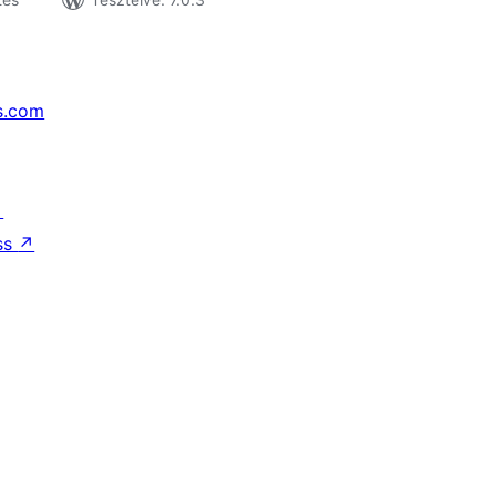
s.com
↗
ss
↗