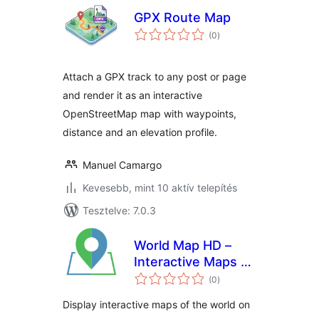
GPX Route Map
értékelés
(0
)
összesen
Attach a GPX track to any post or page
and render it as an interactive
OpenStreetMap map with waypoints,
distance and an elevation profile.
Manuel Camargo
Kevesebb, mint 10 aktív telepítés
Tesztelve: 7.0.3
World Map HD –
Interactive Maps of
értékelés
the World
(0
)
összesen
Display interactive maps of the world on