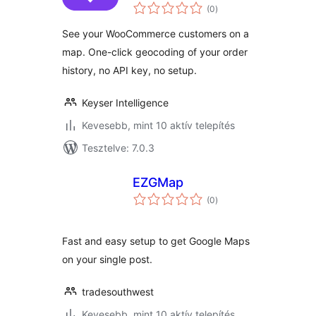
értékelés
WooCommerce
(0
)
összesen
See your WooCommerce customers on a
map. One-click geocoding of your order
history, no API key, no setup.
Keyser Intelligence
Kevesebb, mint 10 aktív telepítés
Tesztelve: 7.0.3
EZGMap
értékelés
(0
)
összesen
Fast and easy setup to get Google Maps
on your single post.
tradesouthwest
Kevesebb, mint 10 aktív telepítés