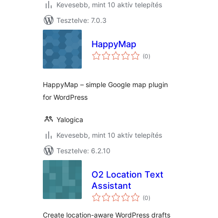
Kevesebb, mint 10 aktív telepítés
Tesztelve: 7.0.3
HappyMap
értékelés
(0
)
összesen
HappyMap – simple Google map plugin
for WordPress
Yalogica
Kevesebb, mint 10 aktív telepítés
Tesztelve: 6.2.10
O2 Location Text
Assistant
értékelés
(0
)
összesen
Create location-aware WordPress drafts