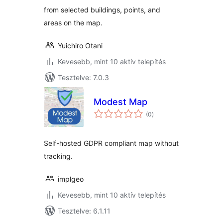
from selected buildings, points, and
areas on the map.
Yuichiro Otani
Kevesebb, mint 10 aktív telepítés
Tesztelve: 7.0.3
Modest Map
értékelés
(0
)
összesen
Self-hosted GDPR compliant map without
tracking.
implgeo
Kevesebb, mint 10 aktív telepítés
Tesztelve: 6.1.11