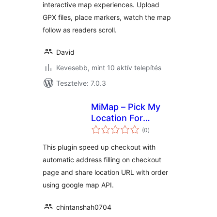
interactive map experiences. Upload
GPX files, place markers, watch the map
follow as readers scroll.
David
Kevesebb, mint 10 aktív telepítés
Tesztelve: 7.0.3
MiMap – Pick My
Location For
értékelés
WooCommerce
(0
)
összesen
This plugin speed up checkout with
automatic address filling on checkout
page and share location URL with order
using google map API.
chintanshah0704