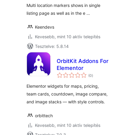
Multi location markers shows in single
listing page as well as in the e …
Keendevs
Kevesebb, mint 10 aktív telepítés
Tesztelve: 5.8.14
OrbitKit Addons For
Elementor
értékelés
(0
)
összesen
Elementor widgets for maps, pricing,
team cards, countdown, image compare,
and image stacks — with style controls.
orbittech
Kevesebb, mint 10 aktív telepítés
Tesztelve: 7.0.3