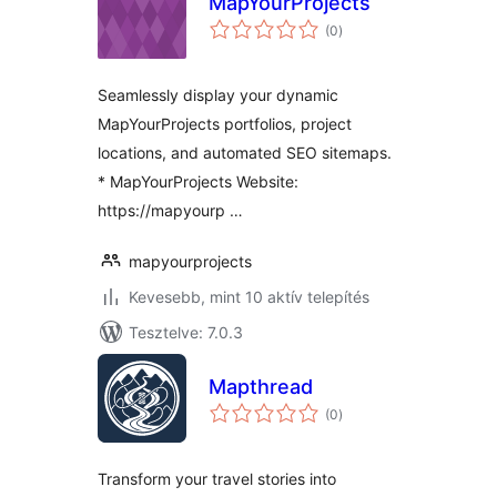
MapYourProjects
értékelés
(0
)
összesen
Seamlessly display your dynamic
MapYourProjects portfolios, project
locations, and automated SEO sitemaps.
* MapYourProjects Website:
https://mapyourp …
mapyourprojects
Kevesebb, mint 10 aktív telepítés
Tesztelve: 7.0.3
Mapthread
értékelés
(0
)
összesen
Transform your travel stories into