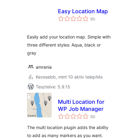
Easy Location Map
értékelés
(0
)
összesen
Easily add your location map. Simple with
three different styles: Aqua, black or
gray
amrania
Kevesebb, mint 10 aktív telepítés
Tesztelve: 5.9.15
Multi Location for
WP Job Manager
értékelés
(0
)
összesen
The multi location plugin adds the ability
to add as many markers as you want.