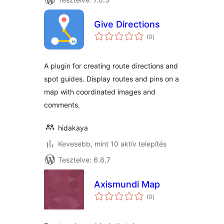
Give Directions
értékelés
(0
)
összesen
A plugin for creating route directions and
spot guides. Display routes and pins on a
map with coordinated images and
comments.
hidakaya
Kevesebb, mint 10 aktív telepítés
Tesztelve: 6.8.7
Axismundi Map
értékelés
(0
)
összesen