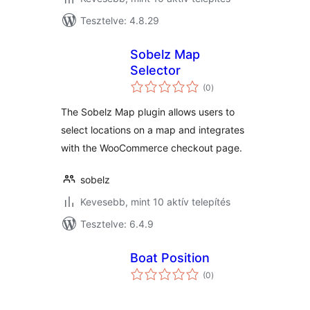
Tesztelve: 4.8.29
Sobelz Map
Selector
értékelés
(0
)
összesen
The Sobelz Map plugin allows users to
select locations on a map and integrates
with the WooCommerce checkout page.
sobelz
Kevesebb, mint 10 aktív telepítés
Tesztelve: 6.4.9
Boat Position
értékelés
(0
)
összesen