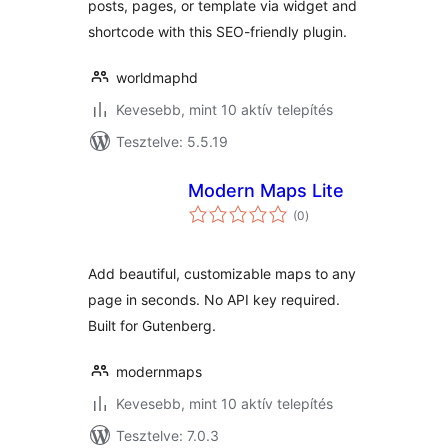
posts, pages, or template via widget and
shortcode with this SEO-friendly plugin.
worldmaphd
Kevesebb, mint 10 aktív telepítés
Tesztelve: 5.5.19
Modern Maps Lite
értékelés
(0
)
összesen
Add beautiful, customizable maps to any
page in seconds. No API key required.
Built for Gutenberg.
modernmaps
Kevesebb, mint 10 aktív telepítés
Tesztelve: 7.0.3