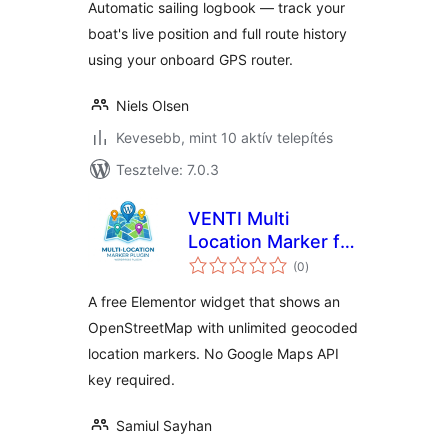
Automatic sailing logbook — track your
boat's live position and full route history
using your onboard GPS router.
Niels Olsen
Kevesebb, mint 10 aktív telepítés
Tesztelve: 7.0.3
VENTI Multi
Location Marker for
értékelés
Elementor
(0
)
összesen
A free Elementor widget that shows an
OpenStreetMap with unlimited geocoded
location markers. No Google Maps API
key required.
Samiul Sayhan