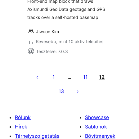
Front-end map block that draws
Axismundi Geo Data geotags and GPS
tracks over a self-hosted basemap.
Jiwoon Kim
Kevesebb, mint 10 aktív telepítés
Tesztelve: 7.0.3
Bejegyzések
lapozása
1
11
12
…
13
Rólunk
Showcase
Hírek
Sablonok
Tárhelyszolgatatás
Bővítmények