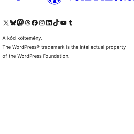
Visit our X (formerly Twitter) account
Visit our Bluesky account
Twitter csatornánk
Visit our Threads account
Facebook oldalunk megtekintése
Visit our Instagram account
Visit our LinkedIn account
Visit our TikTok account
Visit our YouTube channel
Visit our Tumblr account
A kód költemény.
The WordPress® trademark is the intellectual property
of the WordPress Foundation.