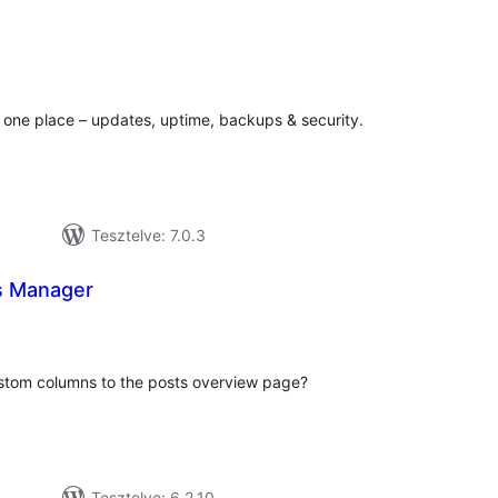
értékelés
összesen
 one place – updates, uptime, backups & security.
Tesztelve: 7.0.3
s Manager
rtékelés
összesen
stom columns to the posts overview page?
Tesztelve: 6.2.10