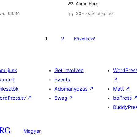
Aaron Harp
ve: 4.3.34
30+ aktív telepítés
1
2
Következő
anuljunk
Get Involved
WordPres
upport
Events
↗
ejlesztők
Adományozás
↗
Matt
↗
ordPress.tv
↗
Swag
↗
bbPress
BuddyPre
Magyar