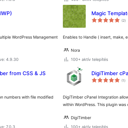
olWP)
Magic Templat
ér
(2
)
ö
Multiple WordPress Management
Enables to Handle ( insert, make, e
Nora
ve: 4.9.30
100+ aktív telepítés
er from CSS & JS
DigiTimber cPa
ér
(1
)
ös
n numbers with file modified
DigiTimber cPanel Integration allo
within WordPress. This plugin was c
DigiTimber
ve: 7.0.3
100+ aktív telepítés