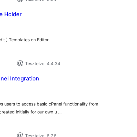
e Holder
tékelés
sszesen
dit ) Templates on Editor.
Tesztelve: 4.4.34
nel Integration
tékelés
szesen
ws users to access basic cPanel functionality from
reated initially for our own u …
Tesztelve: 6.7.6