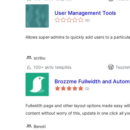
User Management Tools
értékelés
(0
)
összesen
Allows super-admins to quickly add users to a particular 
scribu
100+ aktív telepítés
Tesztel
Brozzme Fullwidth and Automat
értékelés
(2
)
összesen
Fullwidth page and other layout options made easy with
content without worry of this, update in one click all y
Benoti