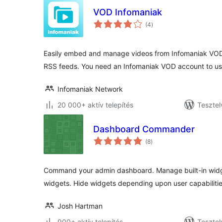
VOD Infomaniak
értékelés
(4
)
összesen
Easily embed and manage videos from Infomaniak VOD
RSS feeds. You need an Infomaniak VOD account to use
Infomaniak Network
20 000+ aktív telepítés
Tesztel
Dashboard Commander
értékelés
(8
)
összesen
Command your admin dashboard. Manage built-in widg
widgets. Hide widgets depending upon user capabilitie
Josh Hartman
900+ aktív telepítés
Tesztel