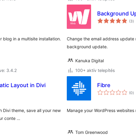
Background Up
ér
(3
)
ö
blog in a multisite installation.
Change the email address update no
background update.
Kanuka Digital
ve: 3.4.2
100+ aktív telepítés
ic Layout in Divi
Fibre
ér
(0
)
ö
 Divi theme, save all your new
Manage your WordPress websites re
our conte …
Tom Greenwood