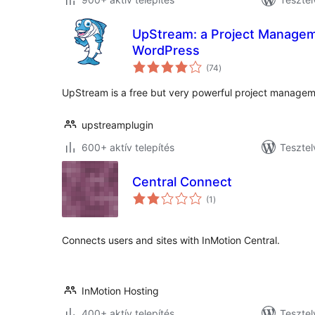
UpStream: a Project Managem
WordPress
értékelés
(74
)
összesen
UpStream is a free but very powerful project managem
upstreamplugin
600+ aktív telepítés
Tesztel
Central Connect
értékelés
(1
)
összesen
Connects users and sites with InMotion Central.
InMotion Hosting
400+ aktív telepítés
Tesztel