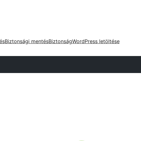
tés
Biztonsági mentés
Biztonság
WordPress letöltése