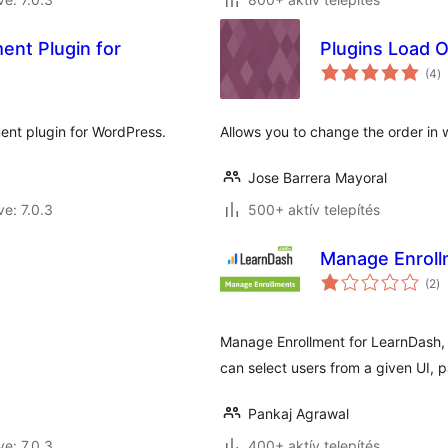
ent Plugin for
Plugins Load 
ér
(4
)
ö
ent plugin for WordPress.
Allows you to change the order in 
Jose Barrera Mayoral
ve: 7.0.3
500+ aktív telepítés
Manage Enroll
ér
(2
)
ö
Manage Enrollment for LearnDash, l
can select users from a given UI, pa
Pankaj Agrawal
ve: 7.0.3
400+ aktív telepítés