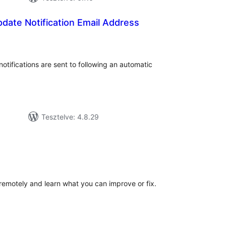
date Notification Email Address
tékelés
sszesen
tifications are sent to following an automatic
Tesztelve: 4.8.29
tékelés
sszesen
motely and learn what you can improve or fix.