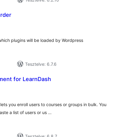
Order
tékelés
sszesen
which plugins will be loaded by Wordpress
Tesztelve: 6.7.6
ment for LearnDash
tékelés
sszesen
ets you enroll users to courses or groups in bulk. You
ste a list of users or us …
Tesztelve: 6.8.7