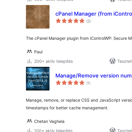
cPanel Manager (from iContr
értékelés
(2
)
összesen
The cPanel Manager plugin from iControlWP: Secure 
Paul
200+ aktív telepítés
Tesztel
Manage/Remove version numb
értékelés
(1
)
összesen
Manage, remove, or replace CSS and JavaScript versio
timestamps for better cache management.
Chetan Vaghela
100+ aktív telepítés
Tesztel