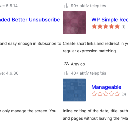
ve: 5.8.14
90+ aktív telepítés
ded Better Unsubscribe
WP Simple Red
ér
(1
)
ös
 and easy enough in Subscribe to
Create short links and redirect in 
regular expression matching.
Arevico
ve: 4.6.30
40+ aktív telepítés
Manageable
ér
(0
)
ö
can only manage the screen. You
Inline editing of the date, title, a
and pages without leaving the "M