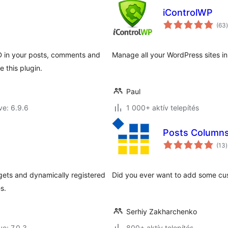
iControlWP
(63
)
 in your posts, comments and
Manage all your WordPress sites in
 this plugin.
Paul
ve: 6.9.6
1 000+ aktív telepítés
Posts Column
é
(13
)
ets and dynamically registered
Did you ever want to add some cu
s.
Serhiy Zakharchenko
ve: 7.0.3
800+ aktív telepítés