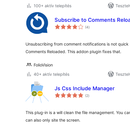
100+ aktív telepítés
Tesztel
Subscribe to Comments Reloa
értékelés
(4
)
összesen
Unsubscribing from comment notifications is not quick
Comments Reloaded. This addon plugin fixes that.
FolioVision
40+ aktív telepítés
Tesztel
Js Css Include Manager
értékelés
(2
)
összesen
This plug-in is a will clean the file management. You 
can also only site the screen.