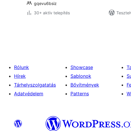
gqevu6bsiz
30+ aktív telepítés
Tesztel
Bejegyzések
lapozása
Rólunk
Showcase
T
Hírek
Sablonok
S
Tárhelyszolgatatás
Bővítmények
F
Adatvédelem
Patterns
W