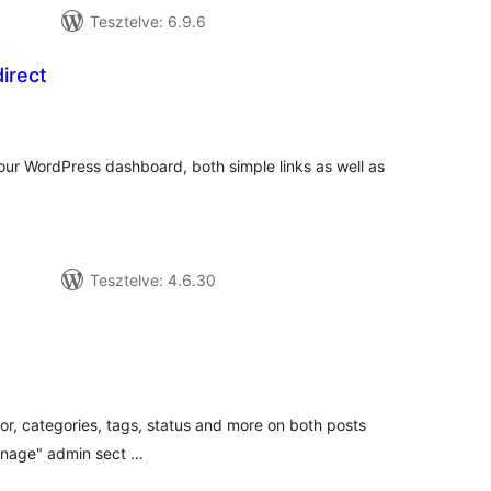
Tesztelve: 6.9.6
irect
tékelés
szesen
your WordPress dashboard, both simple links as well as
Tesztelve: 4.6.30
tékelés
sszesen
uthor, categories, tags, status and more on both posts
anage" admin sect …