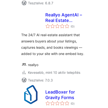
Tesztelve: 6.8.7
Reallyo AgentAI –
Real Estate
értékelés
Chatbot
(0
)
összesen
The 24/7 AI real-estate assistant that
answers buyers about your listings,
captures leads, and books viewings —
added to your site with one embed key.
reallyo
Kevesebb, mint 10 aktív telepítés
Tesztelve: 7.0.3
LeadBoxer for
Gravity Forms
értékelés
(0
)
összesen