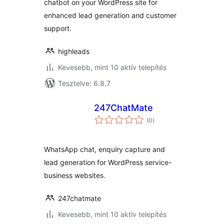
chatbot on your WordPress site for
enhanced lead generation and customer
support.
highleads
Kevesebb, mint 10 aktív telepítés
Tesztelve: 6.8.7
247ChatMate
értékelés
(0
)
összesen
WhatsApp chat, enquiry capture and
lead generation for WordPress service-
business websites.
247chatmate
Kevesebb, mint 10 aktív telepítés