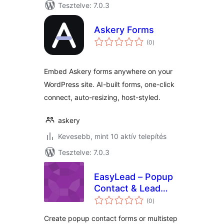
Tesztelve: 7.0.3
Askery Forms
értékelés
(0
)
összesen
Embed Askery forms anywhere on your
WordPress site. AI-built forms, one-click
connect, auto-resizing, host-styled.
askery
Kevesebb, mint 10 aktív telepítés
Tesztelve: 7.0.3
EasyLead – Popup
Contact & Lead
értékelés
Forms
(0
)
összesen
Create popup contact forms or multistep