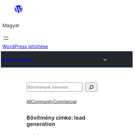
Ugrás
a
Magyar
tartalomhoz
WordPress letöltése
Plugin Directory
Keresés
All
Community
Commercial
Bővítmény címke:
lead
generation