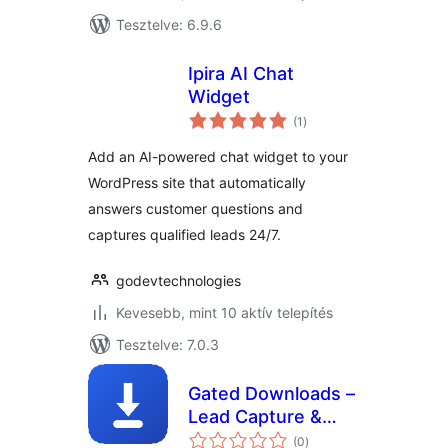
Tesztelve: 6.9.6
Ipira AI Chat
Widget
értékelés
(1
)
összesen
Add an AI-powered chat widget to your
WordPress site that automatically
answers customer questions and
captures qualified leads 24/7.
godevtechnologies
Kevesebb, mint 10 aktív telepítés
Tesztelve: 7.0.3
Gated Downloads –
Lead Capture &
értékelés
Content Locker
(0
)
összesen