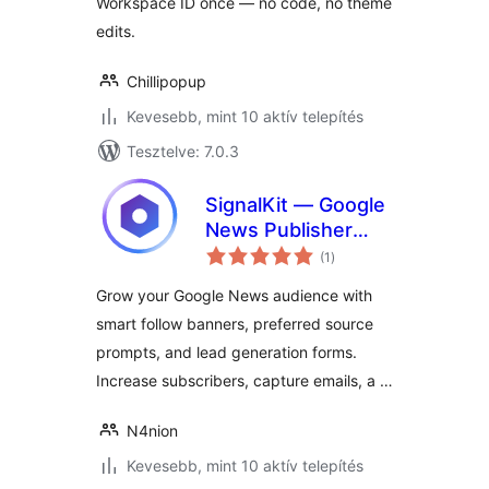
Workspace ID once — no code, no theme
edits.
Chillipopup
Kevesebb, mint 10 aktív telepítés
Tesztelve: 7.0.3
SignalKit — Google
News Publisher
értékelés
Banners, Lead
(1
)
összesen
Generation &
Grow your Google News audience with
Engagement
smart follow banners, preferred source
prompts, and lead generation forms.
Increase subscribers, capture emails, a …
N4nion
Kevesebb, mint 10 aktív telepítés