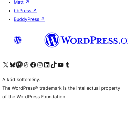
Matt
↗
bbPress
↗
BuddyPress
↗
Visit our X (formerly Twitter) account
Visit our Bluesky account
Twitter csatornánk
Visit our Threads account
Facebook oldalunk megtekintése
Visit our Instagram account
Visit our LinkedIn account
Visit our TikTok account
Visit our YouTube channel
Visit our Tumblr account
A kód költemény.
The WordPress® trademark is the intellectual property
of the WordPress Foundation.