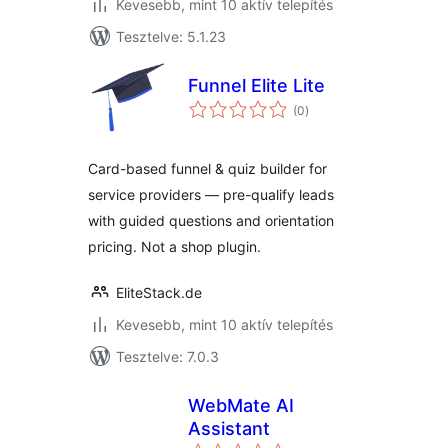
Kevesebb, mint 10 aktív telepítés
Tesztelve: 5.1.23
Funnel Elite Lite
értékelés
(0
)
összesen
Card-based funnel & quiz builder for
service providers — pre-qualify leads
with guided questions and orientation
pricing. Not a shop plugin.
EliteStack.de
Kevesebb, mint 10 aktív telepítés
Tesztelve: 7.0.3
WebMate AI
Assistant
értékelés