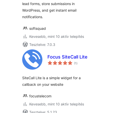
lead forms, store submissions in
WordPress, and get instant email
notifications.
softsquad
Kevesebb, mint 10 aktív telepítés
Tesztelve: 7.0.3
Focus SiteCall Lite
értékelés
(1
)
összesen
SiteCall Lite is a simple widget for a
callback on your website
focustelecom
Kevesebb, mint 10 aktív telepítés
Tesztelve: 5.1.23