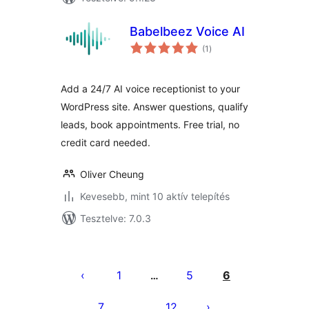
Babelbeez Voice AI
értékelés
(1
)
összesen
Add a 24/7 AI voice receptionist to your
WordPress site. Answer questions, qualify
leads, book appointments. Free trial, no
credit card needed.
Oliver Cheung
Kevesebb, mint 10 aktív telepítés
Tesztelve: 7.0.3
Bejegyzések
lapozása
1
5
6
…
7
12
…