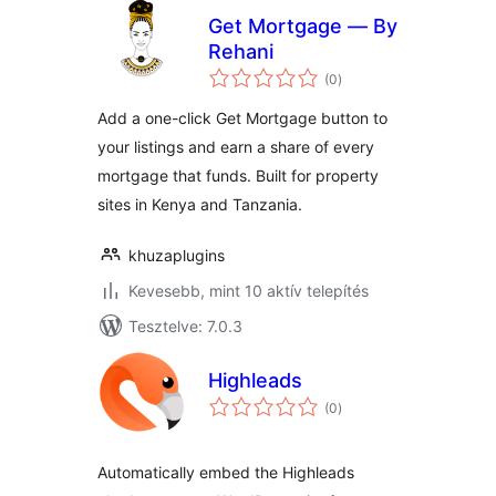
Get Mortgage — By
Rehani
értékelés
(0
)
összesen
Add a one-click Get Mortgage button to
your listings and earn a share of every
mortgage that funds. Built for property
sites in Kenya and Tanzania.
khuzaplugins
Kevesebb, mint 10 aktív telepítés
Tesztelve: 7.0.3
Highleads
értékelés
(0
)
összesen
Automatically embed the Highleads