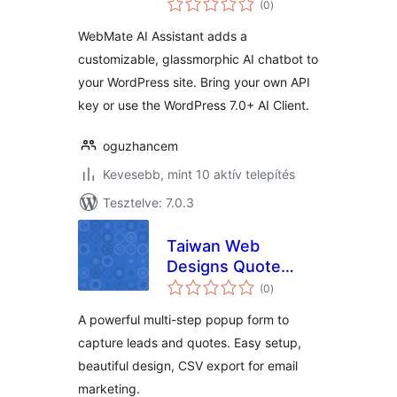
(0
)
összesen
WebMate AI Assistant adds a
customizable, glassmorphic AI chatbot to
your WordPress site. Bring your own API
key or use the WordPress 7.0+ AI Client.
oguzhancem
Kevesebb, mint 10 aktív telepítés
Tesztelve: 7.0.3
Taiwan Web
Designs Quote
értékelés
Popup
(0
)
összesen
A powerful multi-step popup form to
capture leads and quotes. Easy setup,
beautiful design, CSV export for email
marketing.