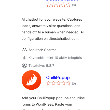
értékelés
(0
)
összesen
AI chatbot for your website. Captures
leads, answers visitor questions, and
hands off to a human when needed. All
configuration on dbestchatbot.com.
Ashutosh Sharma
Kevesebb, mint 10 aktív telepítés
Tesztelve: 6.8.7
ChilliPopup
értékelés
(0
)
összesen
Add your ChilliPopup popups and inline
forms to WordPress. Paste your