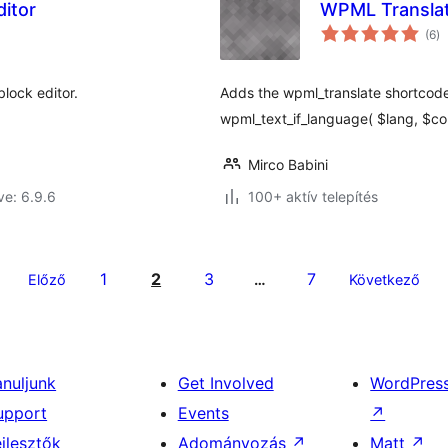
ditor
WPML Transla
ér
(6
)
ö
block editor.
Adds the wpml_translate shortcode 
wpml_text_if_language( $lang, $co
Mirco Babini
ve: 6.9.6
100+ aktív telepítés
1
2
3
7
Előző
…
Következő
anuljunk
Get Involved
WordPres
upport
Events
↗
ejlesztők
Adományozás
↗
Matt
↗