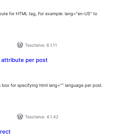
ribute for HTML tag, For example: lang="en-US" to
Tesztelve: 6.1.11
attribute per post
tékelés
sszesen
 box for specifying html lang="" language per post.
Tesztelve: 4.1.42
rect