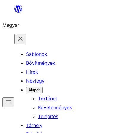
Ugrás
a
Magyar
tartalomhoz
Sablonok
Bővítmények
Hírek
Névjegy
Alapok
Történet
Követelmények
Telepítés
Tárhely