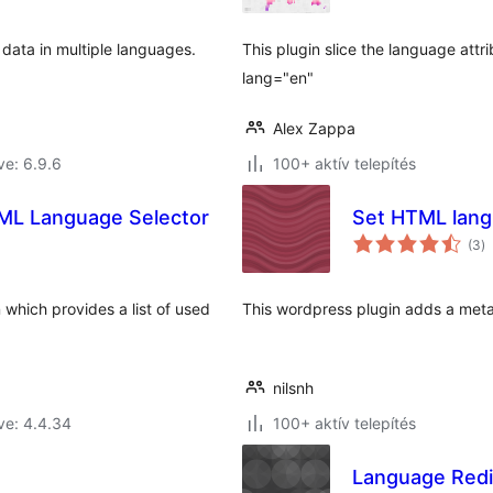
ata in multiple languages.
This plugin slice the language att
lang="en"
Alex Zappa
ve: 6.9.6
100+ aktív telepítés
ML Language Selector
Set HTML lang 
ér
(3
)
ö
which provides a list of used
This wordpress plugin adds a meta
nilsnh
ve: 4.4.34
100+ aktív telepítés
Language Redi