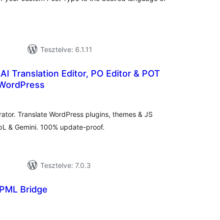
Tesztelve: 6.1.11
 AI Translation Editor, PO Editor & POT
 WordPress
tékelés
sszesen
ator. Translate WordPress plugins, themes & JS
pL & Gemini. 100% update-proof.
Tesztelve: 7.0.3
PML Bridge
tékelés
sszesen