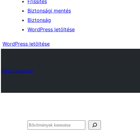
Frissítés
Biztonsági mentés
Biztonság
WordPress letöltése
WordPress letöltése
Plugin Directory
Keresés