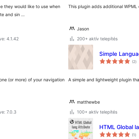
ge they would like to use when
This plugin adds additional WPML 
te and sin …
Jason
ve: 4.1.42
200+ aktív telepítés
Simple Langua
ér
(2
)
ö
one (or more) of your navigation
A simple and lightweight plugin th
matthewbe
ve: 7.0.3
100+ aktív telepítés
HTML Global la
ér
(1
)
ös