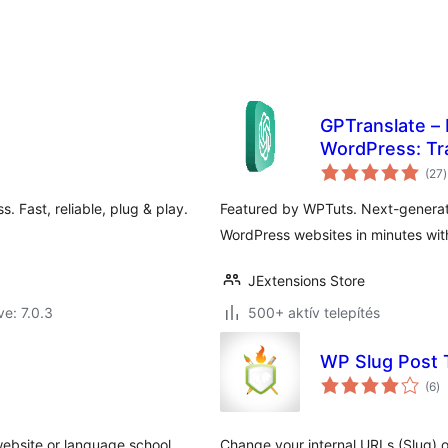
GPTranslate – M
WordPress: Tr
é
(27
)
 Fast, reliable, plug & play.
Featured by WPTuts. Next-generatio
WordPress websites in minutes with
JExtensions Store
ve: 7.0.3
500+ aktív telepítés
WP Slug Post 
ér
(6
)
ö
 website or language school
Change your internal URLs (Slug) 