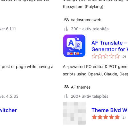
the system (Polylang).
carlosramosweb
ve: 6.1.11
300+ aktív telepítés
AF Translate –
Generator for
ér
(0
)
ö
r post or page while having a
AI-powered PO editor & POT gener
scripts using OpenAI, Claude, Dee
AF themes
ve: 4.5.33
200+ aktív telepítés
itcher
Theme Blvd W
ér
(2
)
ö