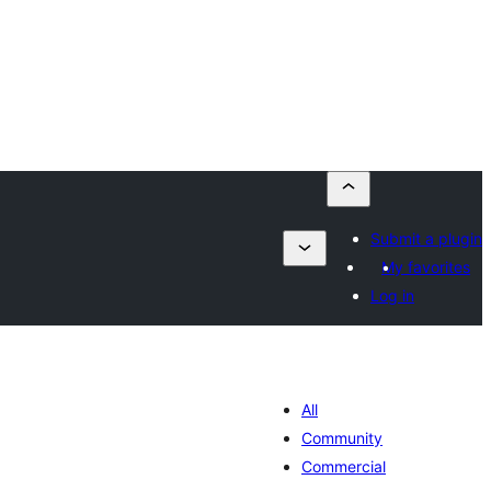
Submit a plugin
My favorites
Log in
All
Community
Commercial