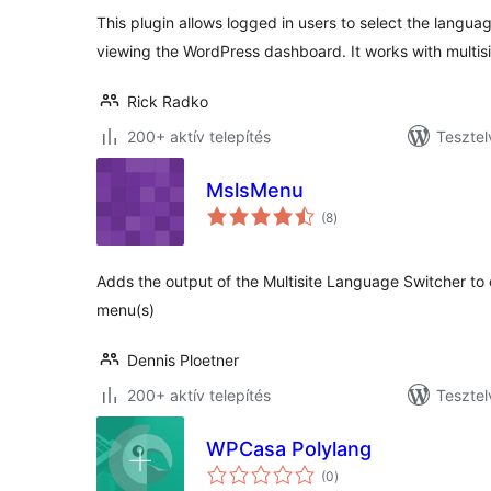
This plugin allows logged in users to select the langua
viewing the WordPress dashboard. It works with multisi
Rick Radko
200+ aktív telepítés
Tesztel
MslsMenu
értékelés
(8
)
összesen
Adds the output of the Multisite Language Switcher to 
menu(s)
Dennis Ploetner
200+ aktív telepítés
Tesztel
WPCasa Polylang
értékelés
(0
)
összesen