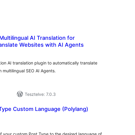
ultilingual AI Translation for
anslate Websites with AI Agents
rtékelés
összesen
n AI translation plugin to automatically translate
 multilingual SEO AI Agents.
Tesztelve: 7.0.3
Type Custom Language (Polylang)
tékelés
sszesen
of your custom Post Type to the desired language of