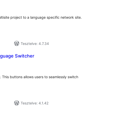
rtékelés
összesen
ltisite project to a language specific network site.
Tesztelve: 4.7.34
guage Switcher
tékelés
sszesen
. This buttons allows users to seamlessly switch
Tesztelve: 4.1.42