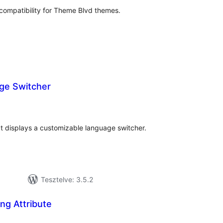
compatibility for Theme Blvd themes.
ge Switcher
tékelés
sszesen
at displays a customizable language switcher.
Tesztelve: 3.5.2
ng Attribute
tékelés
szesen