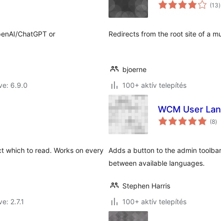
é
(13
)
OpenAI/ChatGPT or
Redirects from the root site of a mu
bjoerne
ve: 6.9.0
100+ aktív telepítés
WCM User Lan
ér
(8
)
ö
ect which to read. Works on every
Adds a button to the admin toolbar
between available languages.
Stephen Harris
e: 2.7.1
100+ aktív telepítés