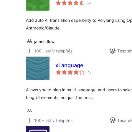
értékelés
(6
)
összesen
Add auto AI translation caperbility to Polylang using 
Anthropic/Claude.
jamesdlow
100+ aktív telepítés
Tesztel
xLanguage
értékelés
(2
)
összesen
Allows you to blog in multi-language, and users to sel
blog UI elements, not just the post.
100+ aktív telepítés
Tesztelv