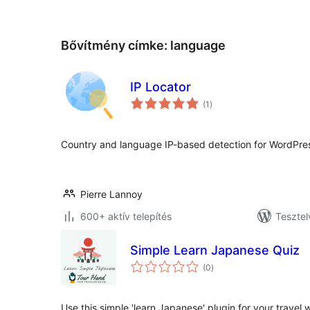
Bővítmény címke:
language
IP Locator
értékelés
(1
)
összesen
Country and language IP-based detection for WordPress.
Pierre Lannoy
600+ aktív telepítés
Tesztel
Simple Learn Japanese Quiz
értékelés
(0
)
összesen
Use this simple 'learn Japanese' plugin for your travel