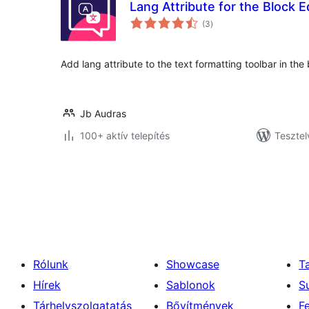
Lang Attribute for the Block E
értékelés
(3
)
összesen
Add lang attribute to the text formatting toolbar in the 
Jb Audras
100+ aktív telepítés
Tesztel
Bejegyzések
lapozása
Rólunk
Showcase
T
Hírek
Sablonok
S
Tárhelyszolgatatás
Bővítmények
F