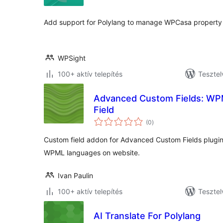
Add support for Polylang to manage WPCasa property d
WPSight
100+ aktív telepítés
Tesztel
Advanced Custom Fields: WP
Field
értékelés
(0
)
összesen
Custom field addon for Advanced Custom Fields plugin 
WPML languages on website.
Ivan Paulin
100+ aktív telepítés
Tesztel
AI Translate For Polylang