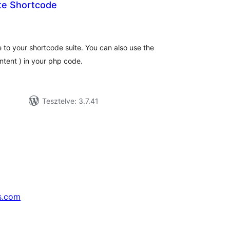
te Shortcode
tékelés
sszesen
to your shortcode suite. You can also use the
ntent ) in your php code.
Tesztelve: 3.7.41
s.com