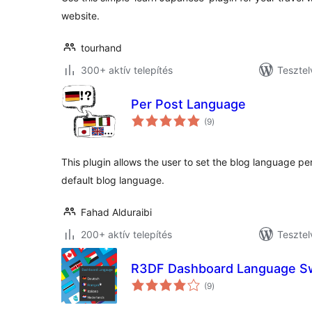
website.
tourhand
300+ aktív telepítés
Tesztel
Per Post Language
értékelés
(9
)
összesen
This plugin allows the user to set the blog language pe
default blog language.
Fahad Alduraibi
200+ aktív telepítés
Tesztel
R3DF Dashboard Language Sw
értékelés
(9
)
összesen