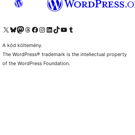
Visit our X (formerly Twitter) account
Visit our Bluesky account
Twitter csatornánk
Visit our Threads account
Facebook oldalunk megtekintése
Visit our Instagram account
Visit our LinkedIn account
Visit our TikTok account
Visit our YouTube channel
Visit our Tumblr account
A kód költemény.
The WordPress® trademark is the intellectual property
of the WordPress Foundation.