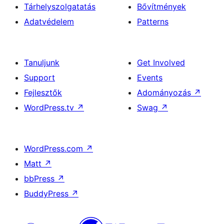
Tárhelyszolgatatás
Bővítmények
Adatvédelem
Patterns
Tanuljunk
Get Involved
Support
Events
Fejlesztők
Adományozás
↗
WordPress.tv
↗
Swag
↗
WordPress.com
↗
Matt
↗
bbPress
↗
BuddyPress
↗