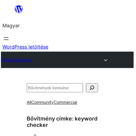
Ugrás
a
Magyar
tartalomhoz
WordPress letöltése
Plugin Directory
Keresés
All
Community
Commercial
Bővítmény címke:
keyword
checker