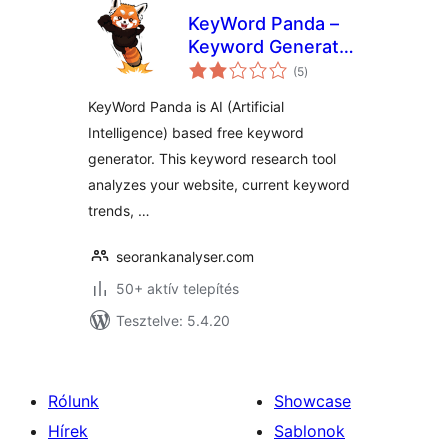
KeyWord Panda –
Keyword Generator
értékelés
for SEO
(5
)
összesen
KeyWord Panda is AI (Artificial
Intelligence) based free keyword
generator. This keyword research tool
analyzes your website, current keyword
trends, …
seorankanalyser.com
50+ aktív telepítés
Tesztelve: 5.4.20
Rólunk
Showcase
Hírek
Sablonok