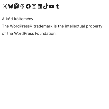
Visit our X (formerly Twitter) account
Visit our Bluesky account
Twitter csatornánk
Visit our Threads account
Facebook oldalunk megtekintése
Visit our Instagram account
Visit our LinkedIn account
Visit our TikTok account
Visit our YouTube channel
Visit our Tumblr account
A kód költemény.
The WordPress® trademark is the intellectual property
of the WordPress Foundation.