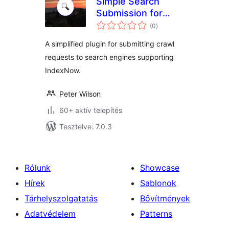
Simple Search
Submission for
értékelés
IndexNow
(0
)
összesen
A simplified plugin for submitting crawl
requests to search engines supporting
IndexNow.
Peter Wilson
60+ aktív telepítés
Tesztelve: 7.0.3
Rólunk
Showcase
Hírek
Sablonok
Tárhelyszolgatatás
Bővítmények
Adatvédelem
Patterns