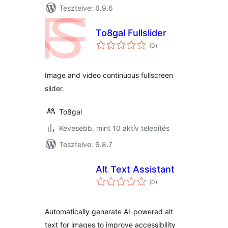
Tesztelve: 6.9.6
To8gal Fullslider
értékelés
(0
)
összesen
Image and video continuous fullscreen
slider.
To8gal
Kevesebb, mint 10 aktív telepítés
Tesztelve: 6.8.7
Alt Text Assistant
értékelés
(0
)
összesen
Automatically generate AI-powered alt
text for images to improve accessibility