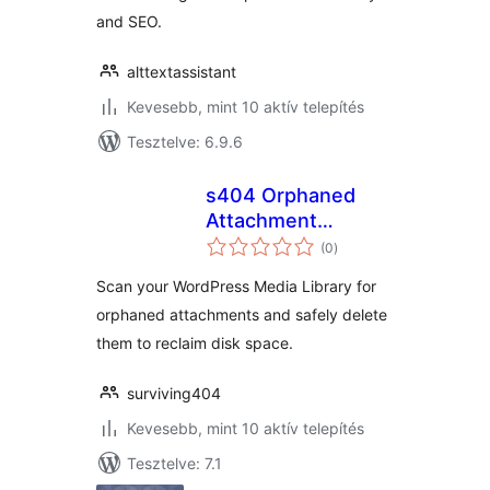
and SEO.
alttextassistant
Kevesebb, mint 10 aktív telepítés
Tesztelve: 6.9.6
s404 Orphaned
Attachment
értékelés
Scanner
(0
)
összesen
Scan your WordPress Media Library for
orphaned attachments and safely delete
them to reclaim disk space.
surviving404
Kevesebb, mint 10 aktív telepítés
Tesztelve: 7.1