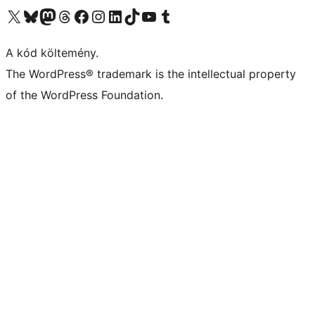
Visit our X (formerly Twitter) account
Visit our Bluesky account
Twitter csatornánk
Visit our Threads account
Facebook oldalunk megtekintése
Visit our Instagram account
Visit our LinkedIn account
Visit our TikTok account
Visit our YouTube channel
Visit our Tumblr account
A kód költemény.
The WordPress® trademark is the intellectual property
of the WordPress Foundation.