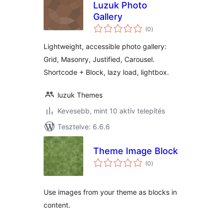
Luzuk Photo
Gallery
értékelés
(0
)
összesen
Lightweight, accessible photo gallery:
Grid, Masonry, Justified, Carousel.
Shortcode + Block, lazy load, lightbox.
luzuk Themes
Kevesebb, mint 10 aktív telepítés
Tesztelve: 6.6.6
Theme Image Block
értékelés
(0
)
összesen
Use images from your theme as blocks in
content.