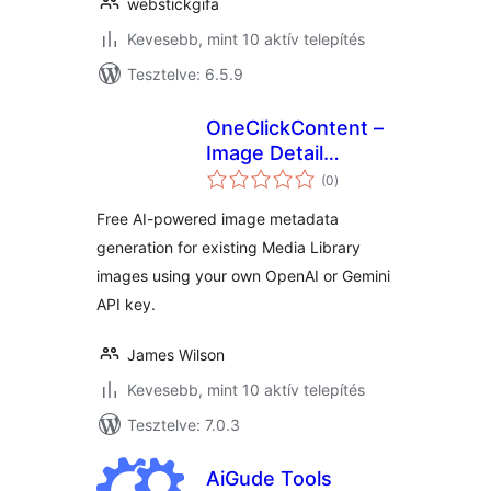
webstickgifa
Kevesebb, mint 10 aktív telepítés
Tesztelve: 6.5.9
OneClickContent –
Image Detail
értékelés
Generator
(0
)
összesen
Free AI-powered image metadata
generation for existing Media Library
images using your own OpenAI or Gemini
API key.
James Wilson
Kevesebb, mint 10 aktív telepítés
Tesztelve: 7.0.3
AiGude Tools