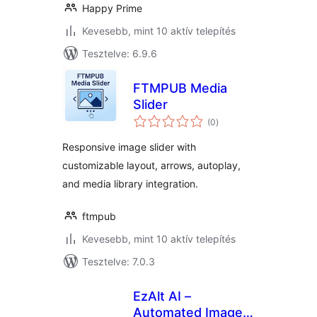
Happy Prime
Kevesebb, mint 10 aktív telepítés
Tesztelve: 6.9.6
FTMPUB Media
Slider
értékelés
(0
)
összesen
Responsive image slider with
customizable layout, arrows, autoplay,
and media library integration.
ftmpub
Kevesebb, mint 10 aktív telepítés
Tesztelve: 7.0.3
EzAlt AI –
Automated Image