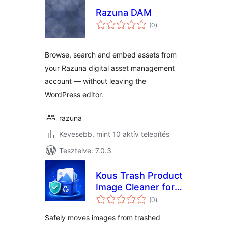
Razuna DAM
értékelés
(0
)
összesen
Browse, search and embed assets from
your Razuna digital asset management
account — without leaving the
WordPress editor.
razuna
Kevesebb, mint 10 aktív telepítés
Tesztelve: 7.0.3
Kous Trash Product
Image Cleaner for
értékelés
WooCommerce
(0
)
összesen
Safely moves images from trashed