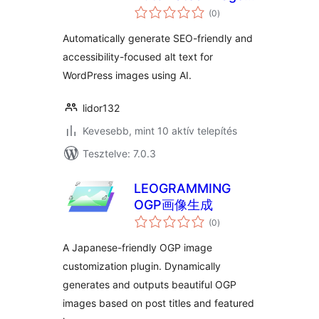
értékelés
SEO & Accessibility
(0
)
összesen
Automatically generate SEO-friendly and
accessibility-focused alt text for
WordPress images using AI.
lidor132
Kevesebb, mint 10 aktív telepítés
Tesztelve: 7.0.3
LEOGRAMMING
OGP画像生成
értékelés
(0
)
összesen
A Japanese-friendly OGP image
customization plugin. Dynamically
generates and outputs beautiful OGP
images based on post titles and featured