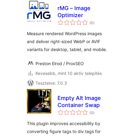
rMG – Image
Optimizer
értékelés
(0
)
összesen
Measure rendered WordPress images
and deliver right-sized WebP or AVIF
variants for desktop, tablet, and mobile.
Preston Elrod / ProxSEO
Kevesebb, mint 10 aktív telepítés
Tesztelve: 7.0.3
Empty Alt Image
Container Swap
értékelés
(0
)
összesen
This plugin improves accessibility by
converting figure tags to div tags for