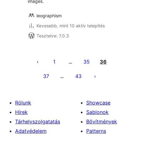
images.
leographism
Kevesebb, mint 10 aktív telepítés
Tesztelve: 7.0.3
Bejegyzések
lapozása
1
35
36
…
37
43
…
Rólunk
Showcase
Hírek
Sablonok
Tárhelyszolgatatás
Bővítmények
Adatvédelem
Patterns