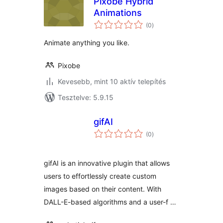
Pixobe Hybrid
Animations
értékelés
(0
)
összesen
Animate anything you like.
Pixobe
Kevesebb, mint 10 aktív telepítés
Tesztelve: 5.9.15
gifAI
értékelés
(0
)
összesen
gifAI is an innovative plugin that allows
users to effortlessly create custom
images based on their content. With
DALL-E-based algorithms and a user-f …