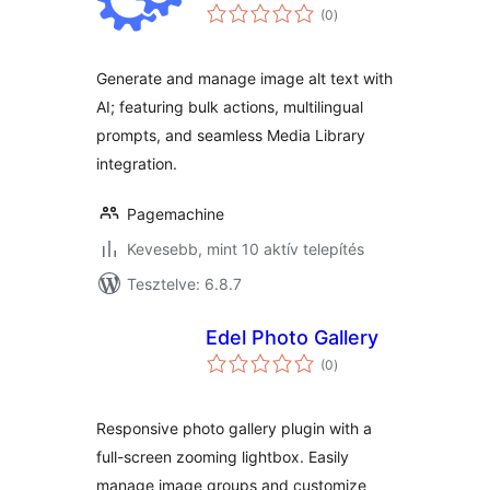
értékelés
(0
)
összesen
Generate and manage image alt text with
AI; featuring bulk actions, multilingual
prompts, and seamless Media Library
integration.
Pagemachine
Kevesebb, mint 10 aktív telepítés
Tesztelve: 6.8.7
Edel Photo Gallery
értékelés
(0
)
összesen
Responsive photo gallery plugin with a
full-screen zooming lightbox. Easily
manage image groups and customize