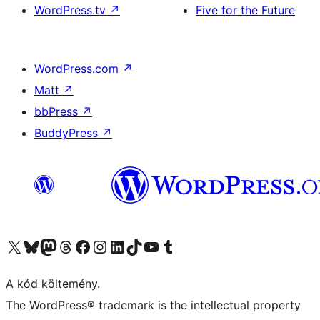
WordPress.tv
↗
Five for the Future
WordPress.com
↗
Matt
↗
bbPress
↗
BuddyPress
↗
Visit our X (formerly Twitter) account
Visit our Bluesky account
Twitter csatornánk
Visit our Threads account
Facebook oldalunk megtekintése
Visit our Instagram account
Visit our LinkedIn account
Visit our TikTok account
Visit our YouTube channel
Visit our Tumblr account
A kód költemény.
The WordPress® trademark is the intellectual property