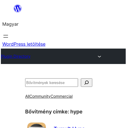
Ugrás
a
Magyar
tartalomhoz
WordPress letöltése
Plugin Directory
Keresés
All
Community
Commercial
Bővítmény címke:
hype