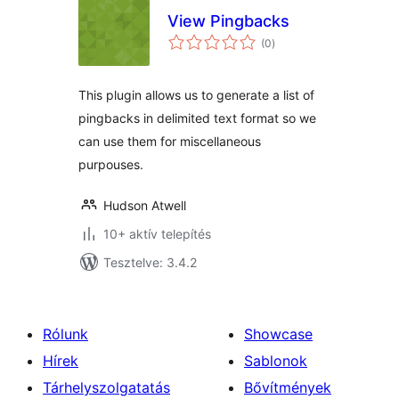
View Pingbacks
értékelés
(0
)
összesen
This plugin allows us to generate a list of
pingbacks in delimited text format so we
can use them for miscellaneous
purpouses.
Hudson Atwell
10+ aktív telepítés
Tesztelve: 3.4.2
Rólunk
Showcase
Hírek
Sablonok
Tárhelyszolgatatás
Bővítmények