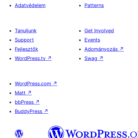
Adatvédelem
Patterns
Tanuljunk
Get Involved
Support
Events
Fejlesztők
Adományozás
↗
WordPress.tv
↗
Swag
↗
WordPress.com
↗
Matt
↗
bbPress
↗
BuddyPress
↗