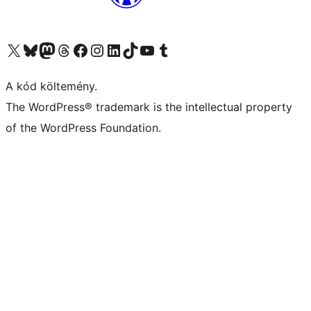
Visit our X (formerly Twitter) account
Visit our Bluesky account
Twitter csatornánk
Visit our Threads account
Facebook oldalunk megtekintése
Visit our Instagram account
Visit our LinkedIn account
Visit our TikTok account
Visit our YouTube channel
Visit our Tumblr account
A kód költemény.
The WordPress® trademark is the intellectual property
of the WordPress Foundation.