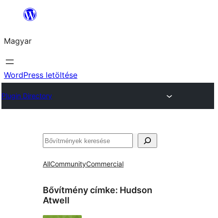
Ugrás
a
Magyar
tartalomhoz
WordPress letöltése
Plugin Directory
Keresés
All
Community
Commercial
Bővítmény címke:
Hudson
Atwell