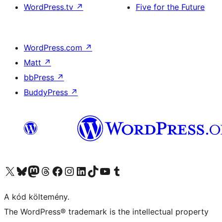
WordPress.tv
↗
Five for the Future
WordPress.com
↗
Matt
↗
bbPress
↗
BuddyPress
↗
Visit our X (formerly Twitter) account
Visit our Bluesky account
Twitter csatornánk
Visit our Threads account
Facebook oldalunk megtekintése
Visit our Instagram account
Visit our LinkedIn account
Visit our TikTok account
Visit our YouTube channel
Visit our Tumblr account
A kód költemény.
The WordPress® trademark is the intellectual property