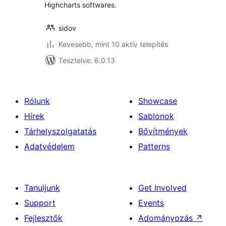
Highcharts softwares.
sidov
Kevesebb, mint 10 aktív telepítés
Tesztelve: 6.0.13
Rólunk
Showcase
Hírek
Sablonok
Tárhelyszolgatatás
Bővítmények
Adatvédelem
Patterns
Tanuljunk
Get Involved
Support
Events
Fejlesztők
Adományozás
↗