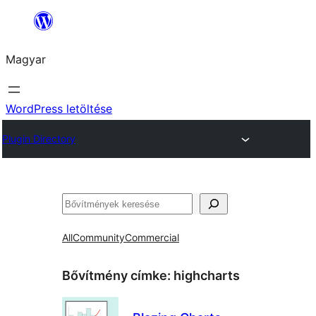
Ugrás
a
Magyar
tartalomhoz
WordPress letöltése
Plugin Directory
Keresés
All
Community
Commercial
Bővítmény címke:
highcharts