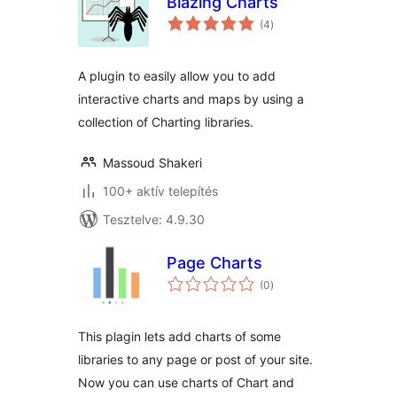
Blazing Charts
értékelés
(4
)
összesen
A plugin to easily allow you to add
interactive charts and maps by using a
collection of Charting libraries.
Massoud Shakeri
100+ aktív telepítés
Tesztelve: 4.9.30
Page Charts
értékelés
(0
)
összesen
This plagin lets add charts of some
libraries to any page or post of your site.
Now you can use charts of Chart and